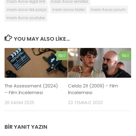
İnsan Avcısı legal link
İnsan Avcısı sendika
insan avcısı tek parça
insan avcısı trailer
İnsan Avcısı yorum
İnsan Avcısı youtube
YOU MAY ALSO LIKE...
0
0
The Assessment (2024)
Celda 211 (2009) – Film
– Film İncelemesi
İncelemesi
26 KASIM 2025
23 TEMMUZ 2020
BIR YANIT YAZIN