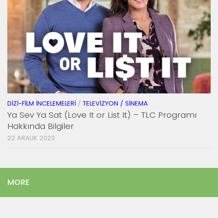
DIZI-FILM İNCELEMELERI
/
TELEVIZYON / SINEMA
Ya Sev Ya Sat (Love It or List It) – TLC Programı
Hakkında Bilgiler
22 ARALIK 2023
MORE