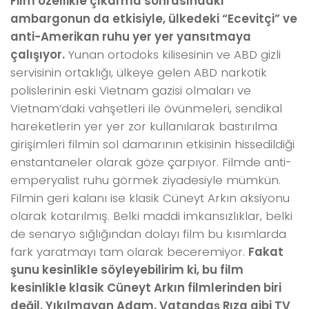
Film özellikle çıkarma sonrasındaki
ambargonun da etkisiyle, ülkedeki “Ecevitçi” ve
anti-Amerikan ruhu yer yer yansıtmaya
çalışıyor.
Yunan ortodoks kilisesinin ve ABD gizli
servisinin ortaklığı, ülkeye gelen ABD narkotik
polislerinin eski Vietnam gazisi olmaları ve
Vietnam’daki vahşetleri ile övünmeleri, sendikal
hareketlerin yer yer zor kullanılarak bastırılma
girişimleri filmin sol damarının etkisinin hissedildiği
enstantaneler olarak göze çarpıyor. Filmde anti-
emperyalist ruhu görmek ziyadesiyle mümkün.
Filmin geri kalanı ise klasik Cüneyt Arkın aksiyonu
olarak kotarılmış. Belki maddi imkansızlıklar, belki
de senaryo sığlığından dolayı film bu kısımlarda
fark yaratmayı tam olarak beceremiyor.
Fakat
şunu kesinlikle söyleyebilirim ki, bu film
kesinlikle klasik Cüneyt Arkın filmlerinden biri
değil. Yıkılmayan Adam, Vatandaş Rıza gibi TV