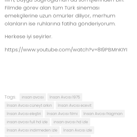
Filmde görev alan tüm Türk sineması
emekçilerine uzun ömürler diliyor, merhum
olanların ise ruhlarına fatiha gönderiyorum.
Herkese iyi seyirler.
https://www.youtube.com/watch?v=8I9PBMnKIYI
Tags:
insan avcısı
İnsan Avcısı 1975
İnsan Avcısı cüneyt arkın
İnsan Avcısı ecevit
İnsan Avcısı eleştiri
İnsan Avcısı filmi
İnsan Avcısı fragman
insan avcısı full hd izle
insan avcısı hd izle
İnsan Avcısı indirmeden izle
İnsan Avcısı izle