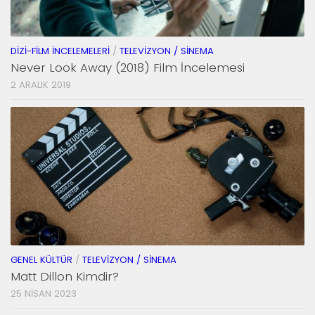
DIZI-FILM İNCELEMELERI
/
TELEVIZYON / SINEMA
Never Look Away (2018) Film İncelemesi
2 ARALIK 2019
GENEL KÜLTÜR
/
TELEVIZYON / SINEMA
Matt Dillon Kimdir?
25 NISAN 2023