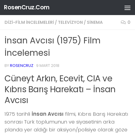
RosenCruz.Com
Skip to content
DIZI-FILM İNCELEMELERI
/
TELEVIZYON / SINEMA
0
İnsan Avcısı (1975) Film
İncelemesi
BY
ROSENCRUZ
·
9 MART 2018
Cüneyt Arkın, Ecevit, CIA ve
Kıbrıs Barış Harekatı – İnsan
Avcısı
1975 tarihli
İnsan Avcısı
filmi, Kıbrıs Barış Harekatı
sonrası Türk toplumunun ve siyasetinin arka
planda yer aldığı bir aksiyon/polisiye olarak göze