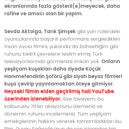
ekranlarında fazla gösteril(e)meyecek, daha
rafine ve amacı olan bir yapım.
Sevda Aktolga
,
Tarık Şimşek
gibi yan rollerdeki
oyuncularında başarılı performans sergiledikleri
İnsan Avcısı filmini, yukarıda da bahsettiğim gibi
ruhunu belirli çevrelere teslim etmiş Türk
televizyonlarında görmenize imkan yok.
Onların
yeşilçam kuşakları daha ziyade Küçük
Hanımefendinin Şoförü gibi siyah beyaz filmleri
kuşa çevirip yayınlamaktan öteye gitmiyor.
Neyseki filmin elden geçirilmiş hali YouTube
üzerinden izlenebiliyor.
Size tavsiyem, bu
kalburüstü 70’ler aksiyonunu izlemeniz ve
dönemin ruhunu incelemeniz. Tüm yeşilçam
emekçilerinin hakkını vererek tamamladıkları bu
film, Duygu Sağıroğlu’nun da son işlerinden biri.