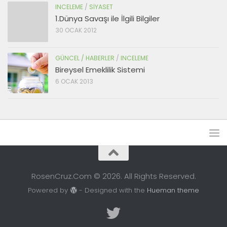
INCELEME
/
SIYASET
1.Dünya Savaşı ile İlgili Bilgiler
30 OCAK 2012
GÜNCEL / HABERLER
/
INCELEME
Bireysel Emeklilik Sistemi
6 OCAK 2013
RosenCruz.Com © 2026. All Rights Reserved.
Powered by
- Designed with the
Hueman theme