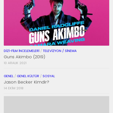
DIZI-FILM İNCELEMELERI
/
TELEVIZYON / SINEMA
Guns Akimbo (2019)
10 ARALIK 2021
GENEL
/
GENEL KÜLTÜR
/
SOSYAL
Jason Becker Kimdir?
14 EKIM 2018