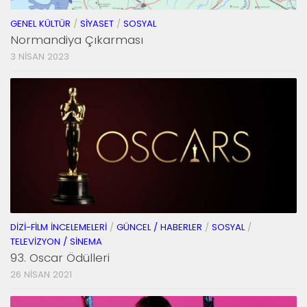
GENEL KÜLTÜR
/
SIYASET
/
SOSYAL
Normandiya Çıkarması
3 NISAN 2023
DIZI-FILM İNCELEMELERI
/
GÜNCEL / HABERLER
/
SOSYAL
/
TELEVIZYON / SINEMA
93. Oscar Ödülleri
26 NISAN 2021