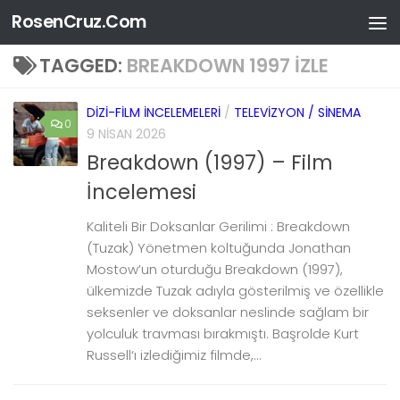
RosenCruz.Com
Skip to content
TAGGED:
BREAKDOWN 1997 IZLE
DIZI-FILM İNCELEMELERI
/
TELEVIZYON / SINEMA
0
9 NISAN 2026
Breakdown (1997) – Film
İncelemesi
Kaliteli Bir Doksanlar Gerilimi : Breakdown
(Tuzak) Yönetmen koltuğunda Jonathan
Mostow’un oturduğu Breakdown (1997),
ülkemizde Tuzak adıyla gösterilmiş ve özellikle
seksenler ve doksanlar neslinde sağlam bir
yolculuk travması bırakmıştı. Başrolde Kurt
Russell‘ı izlediğimiz filmde,...