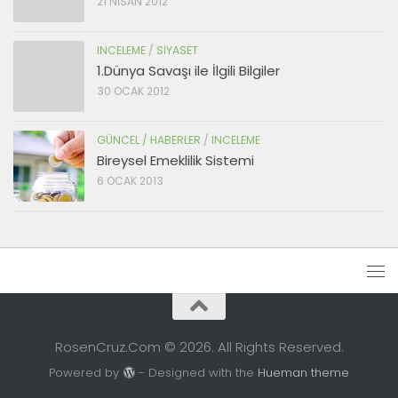
21 NISAN 2012
INCELEME
/
SIYASET
1.Dünya Savaşı ile İlgili Bilgiler
30 OCAK 2012
GÜNCEL / HABERLER
/
INCELEME
Bireysel Emeklilik Sistemi
6 OCAK 2013
RosenCruz.Com © 2026. All Rights Reserved.
Powered by
- Designed with the
Hueman theme