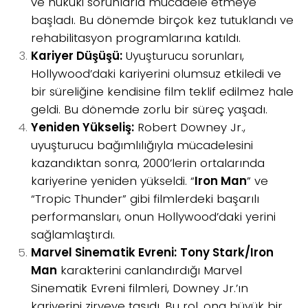
ve hukuki sorunlarla mücadele etmeye
başladı. Bu dönemde birçok kez tutuklandı ve
rehabilitasyon programlarına katıldı.
Kariyer Düşüşü:
Uyuşturucu sorunları,
Hollywood’daki kariyerini olumsuz etkiledi ve
bir süreliğine kendisine film teklif edilmez hale
geldi. Bu dönemde zorlu bir süreç yaşadı.
Yeniden Yükseliş:
Robert Downey Jr.,
uyuşturucu bağımlılığıyla mücadelesini
kazandıktan sonra, 2000’lerin ortalarında
kariyerine yeniden yükseldi. “
Iron Man
” ve
“Tropic Thunder” gibi filmlerdeki başarılı
performansları, onun Hollywood’daki yerini
sağlamlaştırdı.
Marvel Sinematik Evreni:
Tony Stark/Iron
Man
karakterini canlandırdığı Marvel
Sinematik Evreni filmleri, Downey Jr.’ın
kariyerini zirveye taşıdı. Bu rol, ona büyük bir