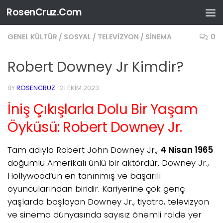
RosenCruz.Com
Skip to content
GENEL KÜLTÜR
/
SOSYAL
/
TELEVIZYON / SINEMA
0
Robert Downey Jr Kimdir?
BY
ROSENCRUZ
·
21 EKIM 2023
İniş Çıkışlarla Dolu Bir Yaşam
Öyküsü: Robert Downey Jr.
Tam adıyla Robert John Downey Jr.,
4 Nisan 1965
doğumlu Amerikalı ünlü bir aktördür. Downey Jr.,
Hollywood’un en tanınmış ve başarılı
oyuncularından biridir. Kariyerine çok genç
yaşlarda başlayan Downey Jr., tiyatro, televizyon
ve sinema dünyasında sayısız önemli rolde yer