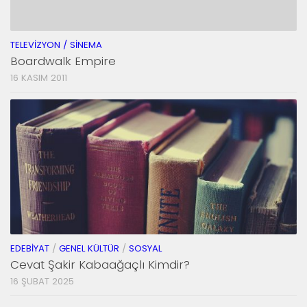
TELEVIZYON / SINEMA
Boardwalk Empire
16 KASIM 2011
EDEBIYAT
/
GENEL KÜLTÜR
/
SOSYAL
Cevat Şakir Kabaağaçlı Kimdir?
16 ŞUBAT 2025