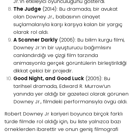
Jr.’ın etkileyici oyunculuğunu gösterdi.
The Judge
(2014): Bu dramada, bir avukat
olan Downey Jr., babasının cinayet
suçlamalarıyla karşı karşıya kalan bir yargıç
olarak rol aldı.
A Scanner Darkly
(2006): Bu bilim kurgu filmi,
Downey Jr.’ın bir uyuşturucu bağımlısını
canlandırdığı ve çizgi film tarzında
animasyonla gerçek görüntülerin birleştirildiği
dikkat çekici bir projedir.
Good Night, and Good Luck
(2005): Bu
tarihsel dramada, Edward R. Murrow’un
yanında yer aldığı bir gazeteci olarak görünen
Downey Jr., filmdeki performansıyla övgü aldı.
Robert Downey Jr kariyeri boyunca birçok farklı
türde filmde rol aldığı için, bu liste yalnızca bazı
örneklerden ibarettir ve onun geniş filmografi