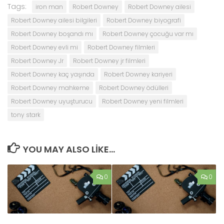
Tags:
iron man
Robert Downey
Robert Downey ailesi
Robert Downey ailesi bilgileri
Robert Downey biyografi
Robert Downey boşandı mı
Robert Downey çocuğu var mı
Robert Downey evli mi
Robert Downey filmleri
Robert Downey Jr
Robert Downey jr filmleri
Robert Downey kaç yaşında
Robert Downey kariyeri
Robert Downey mahkeme
Robert Downey ödülleri
Robert Downey uyuşturucu
Robert Downey yeni filmleri
tony stark
YOU MAY ALSO LIKE...
0
0