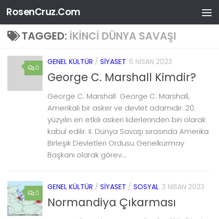
RosenCruz.Com
Skip to content
TAGGED:
IKINCI DÜNYA SAVAŞI
GENEL KÜLTÜR
/
SIYASET
6 NISAN 2023
0
George C. Marshall Kimdir?
George C. Marshall George C. Marshall,
Amerikalı bir asker ve devlet adamıdır. 20.
yüzyılın en etkili askeri liderlerinden biri olarak
kabul edilir. II. Dünya Savaşı sırasında Amerika
Birleşik Devletleri Ordusu Genelkurmay
Başkanı olarak görev...
GENEL KÜLTÜR
/
SIYASET
/
SOSYAL
3 NISAN 2023
0
Normandiya Çıkarması