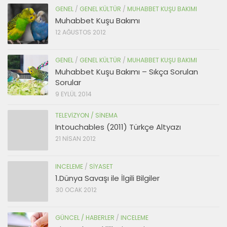
GENEL
/
GENEL KÜLTÜR
/
MUHABBET KUŞU BAKIMI
Muhabbet Kuşu Bakımı
12 AĞUSTOS 2012
GENEL
/
GENEL KÜLTÜR
/
MUHABBET KUŞU BAKIMI
Muhabbet Kuşu Bakımı – Sıkça Sorulan
Sorular
9 EYLÜL 2014
TELEVIZYON / SINEMA
Intouchables (2011) Türkçe Altyazı
21 NISAN 2012
INCELEME
/
SIYASET
1.Dünya Savaşı ile İlgili Bilgiler
30 OCAK 2012
GÜNCEL / HABERLER
/
INCELEME