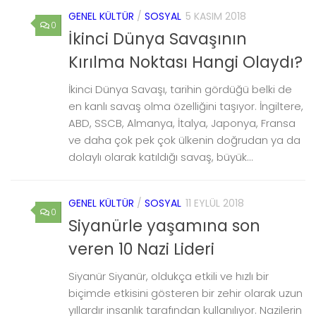
GENEL KÜLTÜR
/
SOSYAL
5 KASIM 2018
0
İkinci Dünya Savaşının
Kırılma Noktası Hangi Olaydı?
İkinci Dünya Savaşı, tarihin gördüğü belki de
en kanlı savaş olma özelliğini taşıyor. İngiltere,
ABD, SSCB, Almanya, İtalya, Japonya, Fransa
ve daha çok pek çok ülkenin doğrudan ya da
dolaylı olarak katıldığı savaş, büyük...
GENEL KÜLTÜR
/
SOSYAL
11 EYLÜL 2018
0
Siyanürle yaşamına son
veren 10 Nazi Lideri
Siyanür Siyanür, oldukça etkili ve hızlı bir
biçimde etkisini gösteren bir zehir olarak uzun
yıllardır insanlık tarafından kullanılıyor. Nazilerin