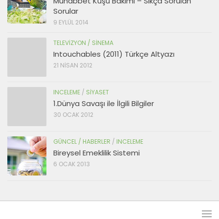
Muhabbet Kuşu Bakımı – Sıkça Sorulan
Sorular
9 EYLÜL 2014
TELEVIZYON / SINEMA
Intouchables (2011) Türkçe Altyazı
21 NISAN 2012
INCELEME
/
SIYASET
1.Dünya Savaşı ile İlgili Bilgiler
30 OCAK 2012
GÜNCEL / HABERLER
/
INCELEME
Bireysel Emeklilik Sistemi
6 OCAK 2013