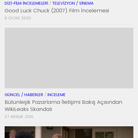
DIZI-FILM İNCELEMELERI
/
TELEVIZYON / SINEMA
Good Luck Chuck (2007) Film İncelemesi
6 OCAK 2020
GÜNCEL / HABERLER
/
INCELEME
Bütünleşik Pazarlama İletişimi Bakış Açısından
WikiLeaks Skandalı
27 ARALIK 2010