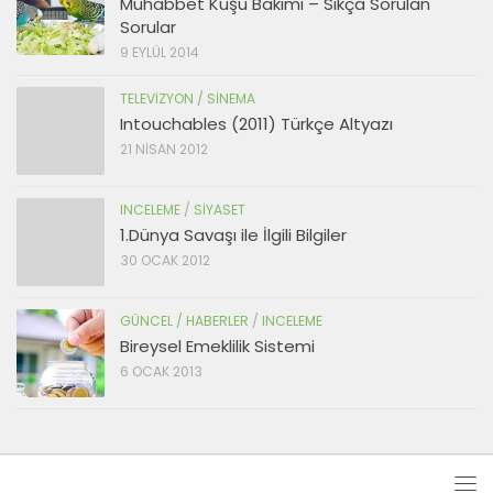
Muhabbet Kuşu Bakımı – Sıkça Sorulan
Sorular
9 EYLÜL 2014
TELEVIZYON / SINEMA
Intouchables (2011) Türkçe Altyazı
21 NISAN 2012
INCELEME
/
SIYASET
1.Dünya Savaşı ile İlgili Bilgiler
30 OCAK 2012
GÜNCEL / HABERLER
/
INCELEME
Bireysel Emeklilik Sistemi
6 OCAK 2013