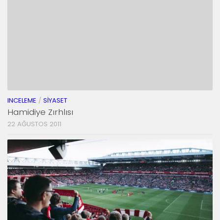
INCELEME
/
SIYASET
Hamidiye Zırhlısı
22 AĞUSTOS 2011