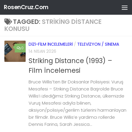
RosenCruz.Com
Skip to content
TAGGED:
STRIKING DISTANCE
KONUSU
DIZI-FILM İNCELEMELERI
/
TELEVIZYON / SINEMA
0
14 NISAN 2026
Striking Distance (1993) –
Film İncelemesi
Bruce Willis’ten Bir Doksanlar Polisiyesi: Vuruş
Mesafesi – Striking Distance Başrolde Bruce
Willis‘i izlediğimiz Striking Distance, ülkemizde
Vuruş Mesafesi adıyla bilinen,
aksiyon/polisiye/gerilim türlerini harmanlayan
bir filmdir. Bruce Willis’e yardımcı rollerde
Dennis Farina, Sarah Jessica...