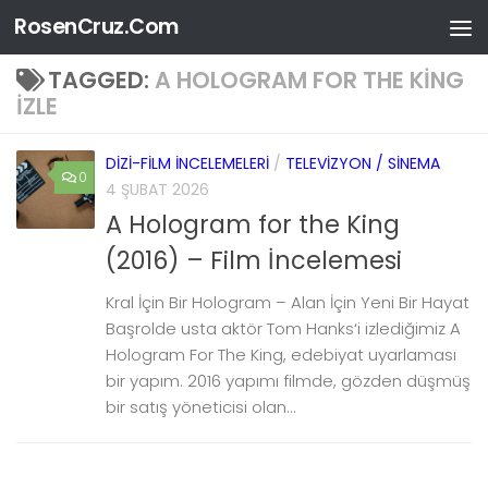
RosenCruz.Com
Skip to content
TAGGED:
A HOLOGRAM FOR THE KING
IZLE
DIZI-FILM İNCELEMELERI
/
TELEVIZYON / SINEMA
0
4 ŞUBAT 2026
A Hologram for the King
(2016) – Film İncelemesi
Kral İçin Bir Hologram – Alan İçin Yeni Bir Hayat
Başrolde usta aktör Tom Hanks‘i izlediğimiz A
Hologram For The King, edebiyat uyarlaması
bir yapım. 2016 yapımı filmde, gözden düşmüş
bir satış yöneticisi olan...