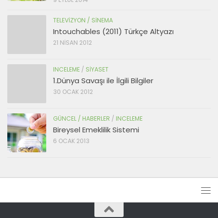
TELEVIZYON / SINEMA
Intouchables (2011) Türkçe Altyazı
21 NISAN 2012
INCELEME
/
SIYASET
1.Dünya Savaşı ile İlgili Bilgiler
30 OCAK 2012
GÜNCEL / HABERLER
/
INCELEME
Bireysel Emeklilik Sistemi
6 OCAK 2013