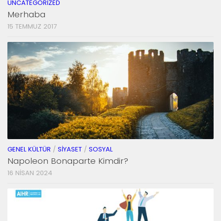
UNCATEGORIZED
Merhaba
15 TEMMUZ 2017
GENEL KÜLTÜR
/
SIYASET
/
SOSYAL
Napoleon Bonaparte Kimdir?
16 NISAN 2024