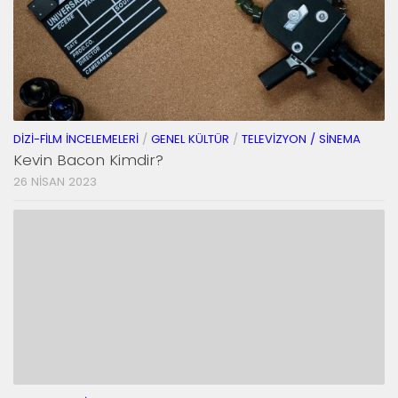
DIZI-FILM İNCELEMELERI
/
GENEL KÜLTÜR
/
TELEVIZYON / SINEMA
Kevin Bacon Kimdir?
26 NISAN 2023