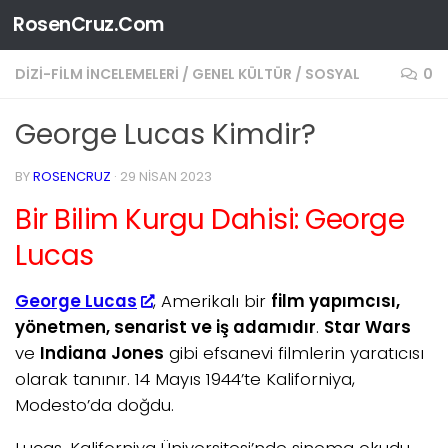
RosenCruz.Com
Skip to content
DIZI-FILM İNCELEMELERI
/
GENEL KÜLTÜR
/
SOSYAL
0
George Lucas Kimdir?
BY
ROSENCRUZ
·
29 NISAN 2023
Bir Bilim Kurgu Dahisi: George
Lucas
George Lucas
, Amerikalı bir
film yapımcısı,
yönetmen, senarist ve iş adamıdır
.
Star Wars
ve
Indiana Jones
gibi efsanevi filmlerin yaratıcısı
olarak tanınır. 14 Mayıs 1944’te Kaliforniya,
Modesto’da doğdu.
Lucas, Kaliforniya Üniversitesi’nde sinema okudu