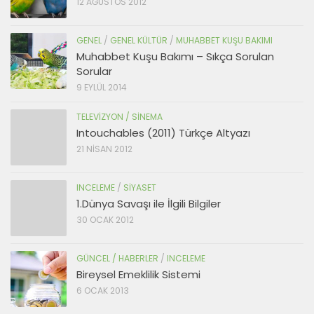
12 AĞUSTOS 2012
GENEL
/
GENEL KÜLTÜR
/
MUHABBET KUŞU BAKIMI
Muhabbet Kuşu Bakımı – Sıkça Sorulan
Sorular
9 EYLÜL 2014
TELEVIZYON / SINEMA
Intouchables (2011) Türkçe Altyazı
21 NISAN 2012
INCELEME
/
SIYASET
1.Dünya Savaşı ile İlgili Bilgiler
30 OCAK 2012
GÜNCEL / HABERLER
/
INCELEME
Bireysel Emeklilik Sistemi
6 OCAK 2013