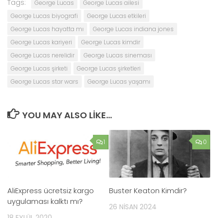
Tags:
George Lucas
George Lucas ailesi
George Lucas biyografi
George Lucas etkileri
George Lucas hayatta mı
George Lucas indiana jones
George Lucas kariyeri
George Lucas kimdir
George Lucas nerelidir
George Lucas sineması
George Lucas şirketi
George Lucas şirketleri
George Lucas star wars
George Lucas yaşamı
YOU MAY ALSO LIKE...
1
0
AliExpress ücretsiz kargo
Buster Keaton Kimdir?
uygulaması kalktı mı?
26 NISAN 2024
18 EYLÜL 2020