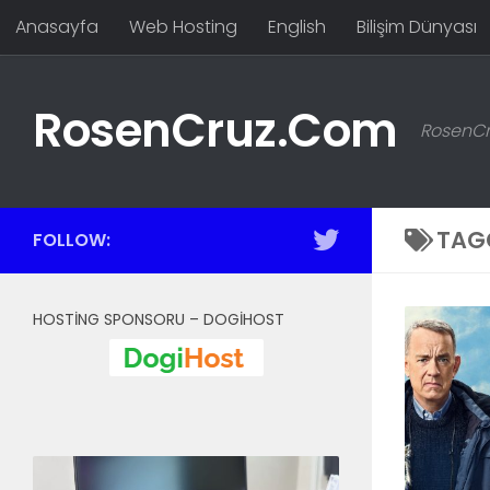
Anasayfa
Web Hosting
English
Bilişim Dünyası
Skip to content
RosenCruz.Com
RosenCru
TAG
FOLLOW:
HOSTING SPONSORU – DOGIHOST