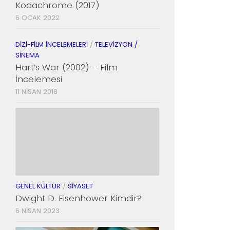
Kodachrome (2017)
6 OCAK 2022
DIZI-FILM İNCELEMELERI
/
TELEVIZYON /
SINEMA
Hart’s War (2002) – Film
İncelemesi
11 NISAN 2018
GENEL KÜLTÜR
/
SIYASET
Dwight D. Eisenhower Kimdir?
6 NISAN 2023