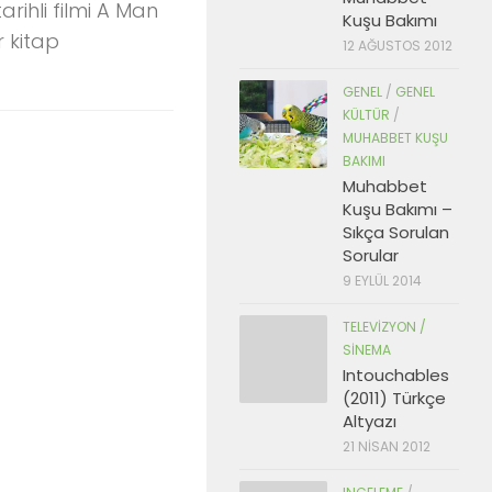
rihli filmi A Man
Kuşu Bakımı
r kitap
12 AĞUSTOS 2012
GENEL
/
GENEL
KÜLTÜR
/
MUHABBET KUŞU
BAKIMI
Muhabbet
Kuşu Bakımı –
Sıkça Sorulan
Sorular
9 EYLÜL 2014
TELEVIZYON /
SINEMA
Intouchables
(2011) Türkçe
Altyazı
21 NISAN 2012