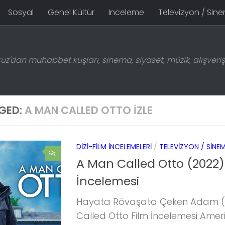
Sosyal
Genel Kültür
Inceleme
Televizyon / Sin
z'dan muhabbet kuşları, sinema, siyaset, müzik, alışveriş 
GED:
A MAN CALLED OTTO IZLE
DIZI-FILM İNCELEMELERI
/
TELEVIZYON / SINE
1
A Man Called Otto (2022)
İncelemesi
Hayata Rövaşata Çeken Adam (
Called Otto Film İncelemesi Ameri