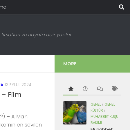
ema
fırsatları ve hayata dair yazılar
MORE
MA
13 EYLÜL 2024
 – Film
GENEL
/
GENEL
KÜLTÜR
/
?) – A Man
MUHABBET KUŞU
BAKIMI
ka’nın en sevilen
Muhabbet