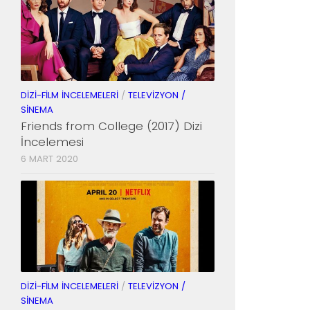
DIZI-FILM İNCELEMELERI
/
TELEVIZYON /
SINEMA
Friends from College (2017) Dizi
İncelemesi
6 MART 2020
DIZI-FILM İNCELEMELERI
/
TELEVIZYON /
SINEMA