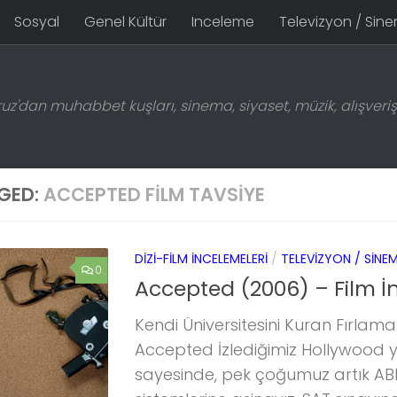
Sosyal
Genel Kültür
Inceleme
Televizyon / Sin
z'dan muhabbet kuşları, sinema, siyaset, müzik, alışveriş 
GED:
ACCEPTED FILM TAVSIYE
DIZI-FILM İNCELEMELERI
/
TELEVIZYON / SINE
0
Accepted (2006) – Film İ
Kendi Üniversitesini Kuran Fırlama L
Accepted İzlediğimiz Hollywood 
sayesinde, pek çoğumuz artık ABD 