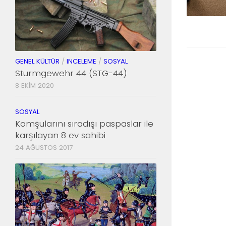
GENEL KÜLTÜR
/
INCELEME
/
SOSYAL
Sturmgewehr 44 (STG-44)
8 EKIM 2020
SOSYAL
Komşularını sıradışı paspaslar ile
karşılayan 8 ev sahibi
24 AĞUSTOS 2017