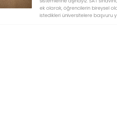
sistemlerine aşinayız. SAT sınav
ek olarak, öğrencilerin bireysel o
istedikleri üniversitelere başvuru yap