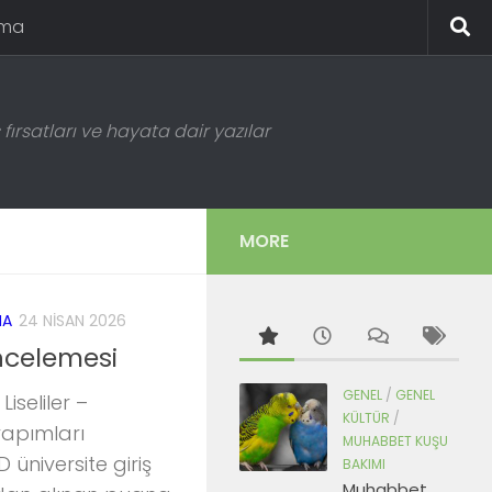
ema
fırsatları ve hayata dair yazılar
MORE
MA
24 NISAN 2026
ncelemesi
GENEL
/
GENEL
iseliler –
KÜLTÜR
/
yapımları
MUHABBET KUŞU
üniversite giriş
BAKIMI
Muhabbet