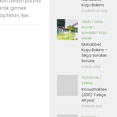
ından alınan puana
Kuşu Bakımı
larak girmek
12 AĞUSTOS 2012
tıkları, lise...
GENEL
/
GENEL
KÜLTÜR
/
MUHABBET KUŞU
BAKIMI
Muhabbet
Kuşu Bakımı –
Sıkça Sorulan
Sorular
9 EYLÜL 2014
TELEVIZYON /
SINEMA
Intouchables
(2011) Türkçe
Altyazı
21 NISAN 2012