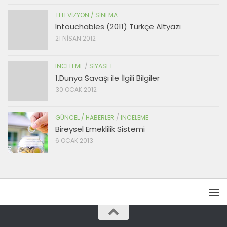
TELEVIZYON / SINEMA
Intouchables (2011) Türkçe Altyazı
21 NISAN 2012
INCELEME
/
SIYASET
1.Dünya Savaşı ile İlgili Bilgiler
30 OCAK 2012
GÜNCEL / HABERLER
/
INCELEME
Bireysel Emeklilik Sistemi
6 OCAK 2013