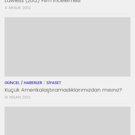
Lawless (2012) Film İncelemesi
4 ARALIK 2012
GÜNCEL / HABERLER
/
SIYASET
Küçük Amerikalaştıramadıklarımızdan mısınız?
10 NISAN 2012