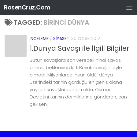
RosenCruz.Com
Skip to content
TAGGED:
BIRINCI DÜNYA
INCELEME
/
SIYASET
30 OCAK 2012
1.Dünya Savaşı ile İlgili Bilgiler
Bütün savaşlara son verecek nihai savaş
olması bekleniyordu 1. Büyük savaşın. öyle
olmadı. Milyonlarca insan öldü, dünya
üzerindeki tarihin gördüğü en geniş alana
yayılan savaşlardan biri oldu. Osmanlı
Devletini tarihin derinliklerine gönderen, can
çekişen...