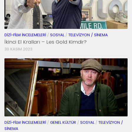
DIZI-FILM İNCELEMELERI
/
SOSYAL
/
TELEVIZYON / SINEMA
İkinci El Kralları – Les Gold Kimdir?
30 KASIM 2023
DIZI-FILM İNCELEMELERI
/
GENEL KÜLTÜR
/
SOSYAL
/
TELEVIZYON /
SINEMA