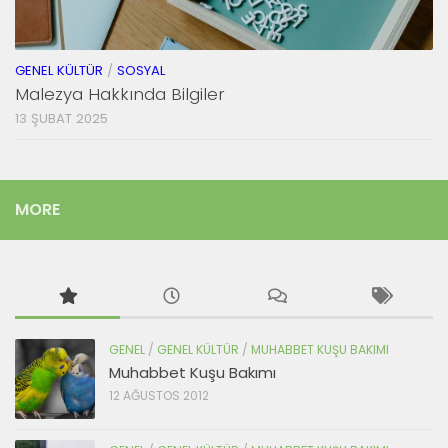
GENEL KÜLTÜR
/
SOSYAL
Malezya Hakkında Bilgiler
13 ŞUBAT 2025
MORE
GENEL
/
GENEL KÜLTÜR
/
MUHABBET KUŞU BAKIMI
Muhabbet Kuşu Bakımı
12 AĞUSTOS 2012