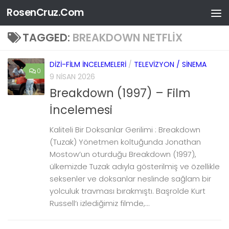
RosenCruz.Com
Skip to content
TAGGED:
BREAKDOWN NETFLIX
DIZI-FILM İNCELEMELERI
/
TELEVIZYON / SINEMA
0
9 NISAN 2026
Breakdown (1997) – Film
İncelemesi
Kaliteli Bir Doksanlar Gerilimi : Breakdown
(Tuzak) Yönetmen koltuğunda Jonathan
Mostow’un oturduğu Breakdown (1997),
ülkemizde Tuzak adıyla gösterilmiş ve özellikle
seksenler ve doksanlar neslinde sağlam bir
yolculuk travması bırakmıştı. Başrolde Kurt
Russell‘ı izlediğimiz filmde,...