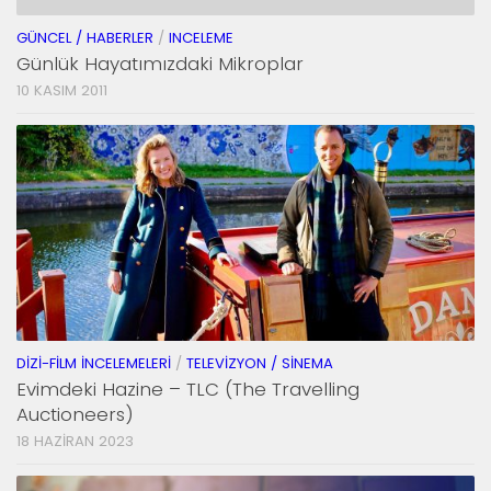
GÜNCEL / HABERLER
/
INCELEME
Günlük Hayatımızdaki Mikroplar
10 KASIM 2011
DIZI-FILM İNCELEMELERI
/
TELEVIZYON / SINEMA
Evimdeki Hazine – TLC (The Travelling
Auctioneers)
18 HAZIRAN 2023