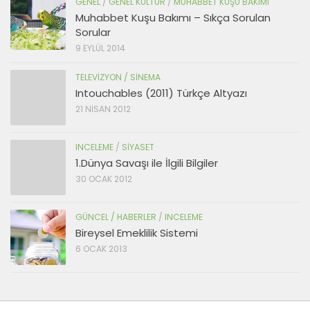
GENEL
/
GENEL KÜLTÜR
/
MUHABBET KUŞU BAKIMI
Muhabbet Kuşu Bakımı – Sıkça Sorulan
Sorular
9 EYLÜL 2014
TELEVIZYON / SINEMA
Intouchables (2011) Türkçe Altyazı
21 NISAN 2012
INCELEME
/
SIYASET
1.Dünya Savaşı ile İlgili Bilgiler
30 OCAK 2012
GÜNCEL / HABERLER
/
INCELEME
Bireysel Emeklilik Sistemi
6 OCAK 2013