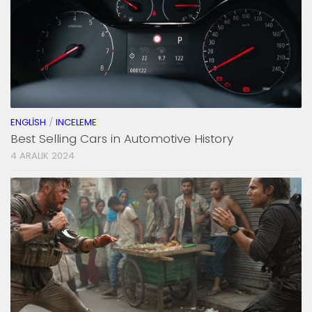
ENGLISH
/
INCELEME
Best Selling Cars in Automotive History
4 ARALIK 2024