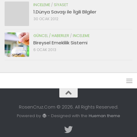
INCELEME
/
SIYASET
1.Dünya Savaşı ile İlgili Bilgiler
30 OCAK 2012
GÜNCEL / HABERLER
/
INCELEME
Bireysel Emeklilik Sistemi
6 OCAK 2013
RosenCruz.Com © 2026. All Rights Reserved.
Powered by
- Designed with the
Hueman theme