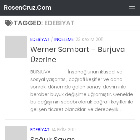
RosenCruz.Com
Skip to content
TAGGED:
EDEBIYAT
EDEBIYAT
/
INCELEME
23 KASIM 2011
Werner Sombart – Burjuva
Üzerine
BURJUVA İnsanoğlunun iktisadi ve
sosyal yaşantısı, coğrafi keşifler ve daha
sonraki dönemde gelen sanayi devrimi ile
beraber büyük değişime uğramıştır. Genelde
bu değişimin sebebi olarak coğrafi keşifler ile
gelişen ticaret olanakları ve derebeylik...
EDEBIYAT
14 EKIM 2011
Soğuk Savaş