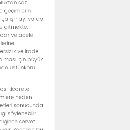
nluktan söz
e geçimlerini
r çalışmayı ya da
e gitmekte,
adar ve acele
lerine
rsizlik ve irade
 olması için büyük
inde üstünkörü
rası ticarete
imlere neden
ketleri sonucunda
ı söylenebilir.
diğince servet
lıdır. Yerleşen bu