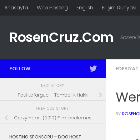
Anasayfa
Web Hosting
English
Bilişim Dünyası
Skip to content
RosenCruz.Com
RosenCru
FOLLOW:
EDEBIYAT
NEXT STORY
Wer
Paul Lafargue – Tembellik Hakkı
PREVIOUS STORY
BY
ROSENC
Crazy Heart (2010) Film İncelemesi
HOSTING SPONSORU – DOGIHOST