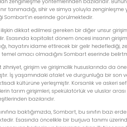
olan zenginleşme yöntemlerinden bazılarıdır. Bununl
ınır tanımadığı, sihir ve simya yoluyla zenginleşme
i Sombart’ın eserinde görülmektedir.
işkin dikkat edilmesi gereken bir diğer unsur girişimc
r. Esasında kapitalist dönem öncesi insanın girişim 
ı, hayatını idame ettirecek bir gelir hedeflediği, 
temel amacı olmadığını Sombart eserinde belirtmi
t zihniyet, girişim ve girişimcilik hususlarında da ön
tır. İş yaşamındaki atalet ve durgunluğa bir son veri
tisadi kültürüne yerleşmiştir. Korsanlık ve askeri sefe
rin tarım girişimleri, spekülatörlük ve uluslar arası
eşitlerinden bazılarıdır.
ınıfına baktığımızda, Sombart, bu sınıfın bazı erdem
tedir. Esasında öncelikle bir burjuva tanımı üzeri