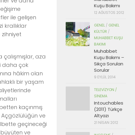
fler ve daha
Kuşu Bakımı
değişime
12 AĞUSTOS 2012
er ile gelişen
 krallıklar
GENEL
/
GENEL
KÜLTÜR
/
 zihniyet
MUHABBET KUŞU
BAKIMI
Muhabbet
 çalışmışlar, aza
Kuşu Bakımı –
Sıkça Sorulan
ri daha çok
Sorular
amına hâkim olan
9 EYLÜL 2014
ahlaklı bir yaşam
aliyetlerinde
TELEVIZYON /
SINEMA
malları
Intouchables
abetten kaçınmış
(2011) Türkçe
. Açgözlülüğün ve
Altyazı
21 NISAN 2012
Elbette geçineceği
 büyüten ve