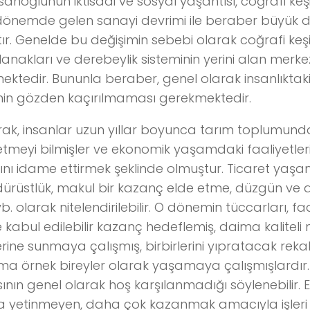
unun iktisadi ve sosyal yaşantısı, coğrafi keşi
dönemde gelen sanayi devrimi ile beraber büyük 
r. Genelde bu değişimin sebebi olarak coğrafi keşifl
lanakları ve derebeylik sisteminin yerini alan merkezi
ektedir. Bununla beraber, genel olarak insanlıktaki
nin gözden kaçırılmaması gerekmektedir.
rak, insanlar uzun yıllar boyunca tarım toplumunda
tmeyi bilmişler ve ekonomik yaşamdaki faaliyetle
ını idame ettirmek şeklinde olmuştur. Ticaret yaş
 dürüstlük, makul bir kazanç elde etme, düzgün ve 
. olarak nitelendirilebilir. O dönemin tüccarları, fa
 kabul edilebilir kazanç hedeflemiş, daima kaliteli 
erine sunmaya çalışmış, birbirlerini yıpratacak rek
ma örnek bireyler olarak yaşamaya çalışmışlardır
sının genel olarak hoş karşılanmadığı söylenebilir. 
a yetinmeyen, daha çok kazanmak amacıyla işleri