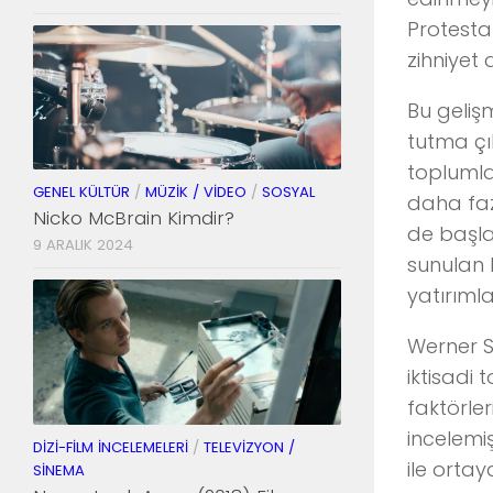
Protesta
zihniyet d
Bu geliş
tutma çıl
toplumlar
GENEL KÜLTÜR
/
MÜZIK / VIDEO
/
SOSYAL
daha faz
Nicko McBrain Kimdir?
de başla
9 ARALIK 2024
sunulan 
yatırımla
Werner S
iktisadi
faktörle
incelemiş
DIZI-FILM İNCELEMELERI
/
TELEVIZYON /
ile orta
SINEMA