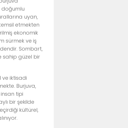
 burjuva
sa doğumlu
kurallarına uyan,
ı temsil etmekten
irilmiş ekonomik
şam sürmek ve iş
indendir. Sombart,
 sahip güzel bir
ve iktisadi
mekte. Burjuva,
insan tipi
ylı bir şekilde
çirdiği kültürel,
lınıyor.