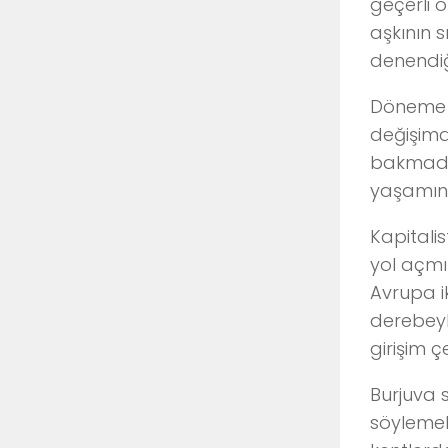
geçerli 
aşkının s
denendiğ
Döneme il
değişimdi
bakmadığ
yaşamın 
Kapitalis
yol açmış
Avrupa ik
derebeyle
girişim ç
Burjuva s
söylemek