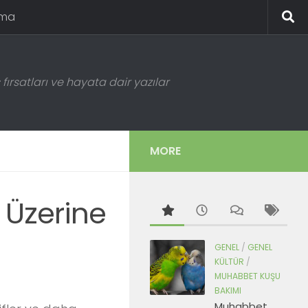
ema
fırsatları ve hayata dair yazılar
MORE
 Üzerine
GENEL
/
GENEL
KÜLTÜR
/
MUHABBET KUŞU
BAKIMI
Muhabbet