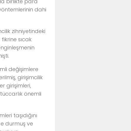
a birlikte para
 yöntemlerinin dahi
ilik zihniyetindeki
fikrine sıcak
zenginleşmenin
şti.
emli değişimlere
lmiş, girişimcilik
r girişimleri,
 tüccarlık önemli
leri taşıdığını
nde durmuş ve