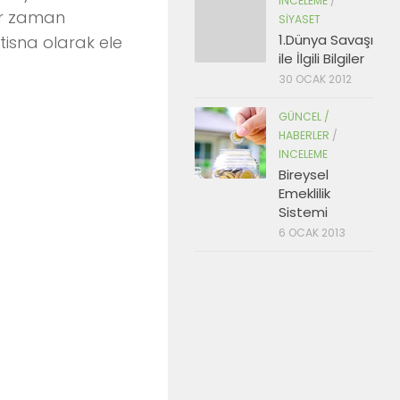
INCELEME
/
her zaman
SIYASET
1.Dünya Savaşı
stisna olarak ele
ile İlgili Bilgiler
30 OCAK 2012
GÜNCEL /
HABERLER
/
INCELEME
Bireysel
Emeklilik
Sistemi
6 OCAK 2013