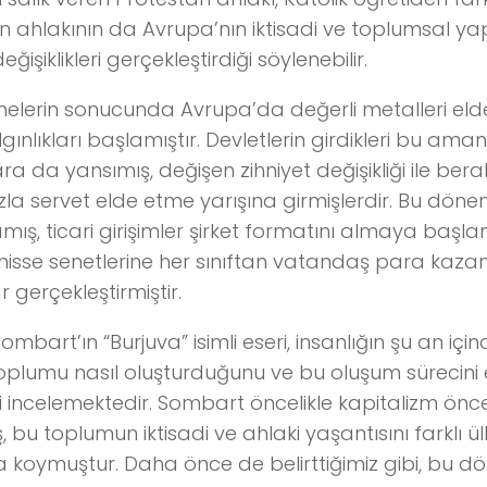
n ahlakının da Avrupa’nın iktisadi ve toplumsal ya
eğişiklikleri gerçekleştirdiği söylenebilir.
melerin sonucunda Avrupa’da değerli metalleri eld
gınlıkları başlamıştır. Devletlerin girdikleri bu aman
a da yansımış, değişen zihniyet değişikliği ile ber
la servet elde etme yarışına girmişlerdir. Bu dön
mış, ticari girişimler şirket formatını almaya başl
hisse senetlerine her sınıftan vatandaş para ka
r gerçekleştirmiştir.
ombart’ın “Burjuva” isimli eseri, insanlığın şu an i
 toplumu nasıl oluşturduğunu ve bu oluşum sürecini 
ri incelemektedir. Sombart öncelikle kapitalizm önc
, bu toplumun iktisadi ve ahlaki yaşantısını farklı ü
ya koymuştur. Daha önce de belirttiğimiz gibi, bu d