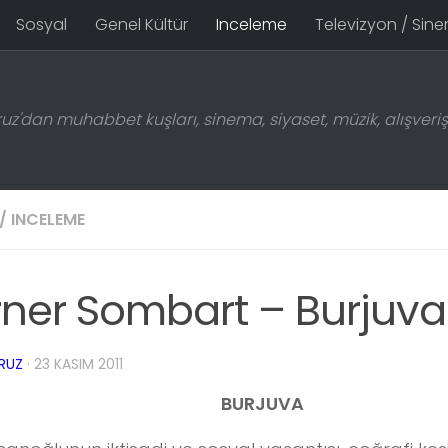
Sosyal
Genel Kültür
Inceleme
Televizyon / Sin
z'dan muhabbet kuşları, sinema, siyaset, müzik, alışveriş 
/
INCELEME
ner Sombart – Burjuva
RUZ
·
23 KASIM 2011
BURJUVA