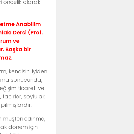
i öncelik olarak
şletme Anabilim
akı Dersi (Prof.
orum ve
r. Başka bir
amaz.
m, kendisini iyiden
laşma sonucunda,
ğişim ticareti ve
acirler, soylular,
pılmışlardır.
an müşteri edinme,
lmak dönem için