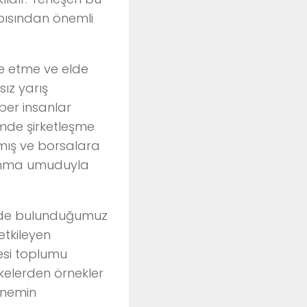
pısından önemli
e etme ve elde
sız yarış
aber insanlar
emde şirketleşme
amış ve borsalara
zanma umuduyla
çinde bulunduğumuz
etkileyen
esi toplumu
lkelerden örnekler
önemin