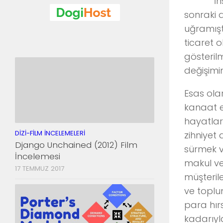
İnsanoğl
sonraki 
uğramıştı
ticaret o
gösterilm
değişimi
Esas ola
kanaat e
hayatlar
DIZI-FILM İNCELEMELERI
zihniyet
Django Unchained (2012) Film
sürmek vb
İncelemesi
makul ve
17 TEMMUZ 2017
müşteril
ve toplu
para hır
kadarıyl