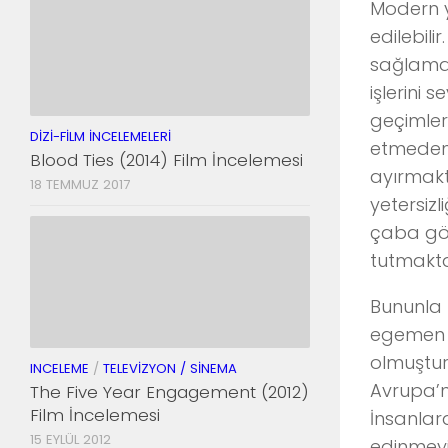
Modern y
edilebili
sağlamak
işlerini
geçimler
DIZI-FILM İNCELEMELERI
etmeden 
Blood Ties (2014) Film İncelemesi
ayırmakt
18 TEMMUZ 2017
yetersizl
çaba gös
tutmakta
Bununla b
egemen o
olmuştur
INCELEME
/
TELEVIZYON / SINEMA
Avrupa’n
The Five Year Engagement (2012)
Film İncelemesi
İnsanlar
15 EYLÜL 2012
edinmeyi 