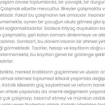
aşam öncesi toplumlarda, bir yavaşlık, bir durgu
r. Çalışmak elbette mevcuttur. Bireyler çalışmakta v
tadır. Fakat bu çalışmanın tek amacıdır. İnsanla
 sevmemekte, aynen bir çocuğun okula gitmesi gibi iş
ini sağlamaktadırlar. Sadece ihtiyaç duydukları k
çalışmakta, geri kalan zamanı dinlenmeye ve aile
adırlar. Sombart, bu dönem insanın bir zihinsel yete
iği görmektedir. Tacirler, hesap ve kayıtların doğru
termemekte, bu kayıtları genel bir gösterge şekl
dırlar.
irlikte, merkezi krallıkların güçlenmesi ve uluslar a
lmak istemesi toplumsal iktisadi yaşamda değiş
. Katolik kilisesinin güç kaybetmesi ve reform hare
ın ahlaki yapısında da önemli değişimlerin yaşandığ
a çok çalışmayı, tasarruf etmeyi ve mümkün olabil
salık veren Protestan ahlakı, Katolik öğretiden fark