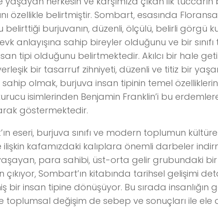
e yaşayan herkesin ve karşımıza çıkan ilk tüccarın
nı özellikle belirtmiştir. Sombart, esasında Floran
belirttiği burjuvanın, düzenli, ölçülü, belirli görgü 
 zevk anlayışına sahip bireyler olduğunu ve bir sınıf
nsan tipi olduğunu belirtmektedir. Akılcı bir hale get
rleşik bir tasarruf zihniyeti, düzenli ve titiz bir ya
sahip olmak, burjuva insan tipinin temel özellikler
kurucu isimlerinden Benjamin Franklin’i bu erdemlere
arak göstermektedir.
n eseri, burjuva sınıfı ve modern toplumun kültürel 
e ilişkin kafamızdaki kalıplara önemli darbeler indir
yaşayan, para sahibi, üst-orta gelir grubundaki bir 
çıkıyor, Sombart’ın kitabında tarihsel gelişimi deta
ş bir insan tipine dönüşüyor. Bu sırada insanlığın ge
ve toplumsal değişim de sebep ve sonuçları ile ele a