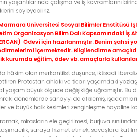
nın yaşantılarında çalışma ve iş kavramlarını birinc
erini söyleyebiliriz.
 Marmara Üniversitesi Sosyal Bilimler Enstitüsü İ
etim Organizasyon Bilim Dalı Kapsamındaki İş Ahl
 ERCAN) Ödevi için hazırlanmıştır. Benim şahsi y
dirmelerimi içermektedir. Bilgilendirme amaçlıdı
k kurumda eğitim, ödev vb. amaçlarla kullanıl
 hâkim olan merkantilist düşünce, iktisadi liberaliz
ssettiren Protestan ahlakı ve ticari yaşamdaki yoz
l yaşam büyük ölçüde değişikliğe uğramıştır. Bu de
raki dönemlerde sanayiyi de etkilemiş, işadamları, t
ler ve büyük halk kesimleri zenginleşme hayaline ka
ramak, mirasların ele geçirilmesi, burjuva sınıfınd
k, taşımacılık, saraya hizmet etmek, savaşlara katı