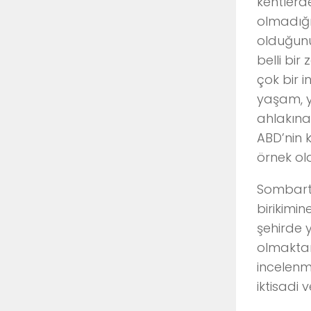
kentlerd
olmadığı
olduğunu 
belli bir
çok bir i
yaşam, ye
ahlakına 
ABD’nin 
örnek ol
Sombart’ı
birikimin
şehirde 
olmaktan 
incelenmi
iktisadi 