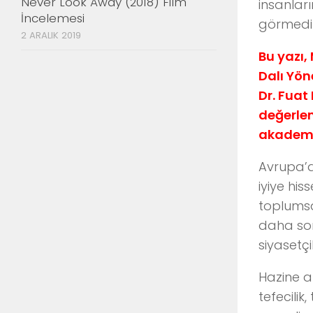
Never Look Away (2018) Film
insanları
İncelemesi
görmedikl
2 ARALIK 2019
Bu yazı,
Dalı Yön
Dr. Fuat
değerlen
akademi
Avrupa’da
iyiye hi
toplumsa
daha son
siyasetçi
Hazine a
tefecili