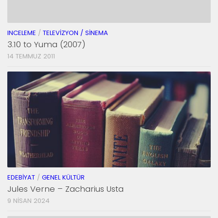
INCELEME
/
TELEVIZYON / SINEMA
3.10 to Yuma (2007)
14 TEMMUZ 2011
EDEBIYAT
/
GENEL KÜLTÜR
Jules Verne – Zacharius Usta
9 NISAN 2024