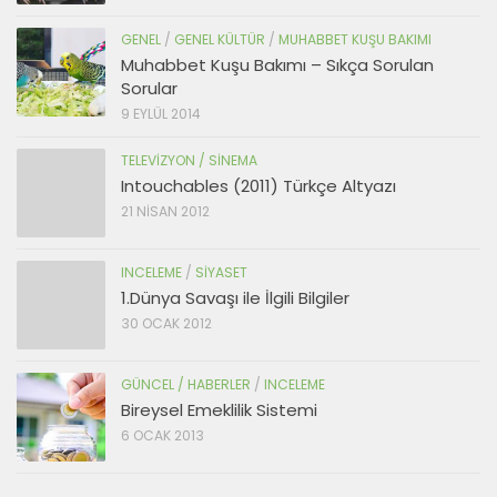
GENEL
/
GENEL KÜLTÜR
/
MUHABBET KUŞU BAKIMI
Muhabbet Kuşu Bakımı – Sıkça Sorulan
Sorular
9 EYLÜL 2014
TELEVIZYON / SINEMA
Intouchables (2011) Türkçe Altyazı
21 NISAN 2012
INCELEME
/
SIYASET
1.Dünya Savaşı ile İlgili Bilgiler
30 OCAK 2012
GÜNCEL / HABERLER
/
INCELEME
Bireysel Emeklilik Sistemi
6 OCAK 2013