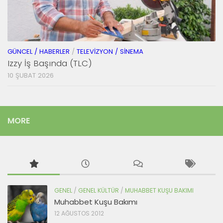
GÜNCEL / HABERLER
/
TELEVIZYON / SINEMA
Izzy İş Başında (TLC)
10 ŞUBAT 2026
MORE
GENEL
/
GENEL KÜLTÜR
/
MUHABBET KUŞU BAKIMI
Muhabbet Kuşu Bakımı
12 AĞUSTOS 2012