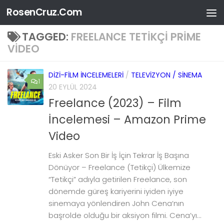
RosenCruz.Com
Skip to content
TAGGED:
FREELANCE TETIKÇI PRIME
VIDEO
DIZI-FILM İNCELEMELERI
/
TELEVIZYON / SINEMA
1
20 EYLÜL 2024
Freelance (2023) – Film
İncelemesi – Amazon Prime
Video
Eski Asker Son Bir İş İçin Tekrar İş Başına
Dönüyor – Freelance (Tetikçi) Ülkemize
“Tetikçi” adıyla getirilen Freelance, son
dönemde güreş kariyerini iyiden iyiye
sinemaya yönlendiren John Cena‘nın
başrolde olduğu bir aksiyon filmi. Cena’yı...