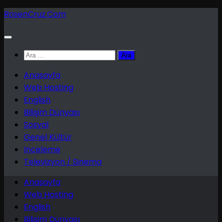
Skip
RosenCruz.Com
to
content
Arama:
Anasayfa
Web Hosting
English
Bilişim Dünyası
Sosyal
Genel Kültür
Inceleme
Televizyon / Sinema
Anasayfa
Web Hosting
English
Bilişim Dünyası