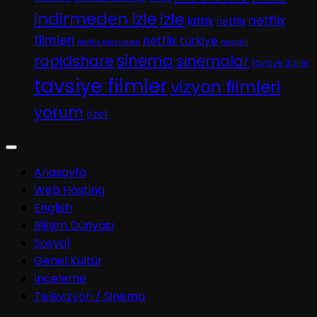
indirmeden izle
izle
netflix
kritik
netflix
filmleri
netflix türkiye
netflix tavsiyeleri
nostalji
sinema
rapidshare
sinemalar
tavsiye diziler
tavsiye filmler
vizyon filmleri
yorum
özet
Anasayfa
Web Hosting
English
Bilişim Dünyası
Sosyal
Genel Kültür
Inceleme
Televizyon / Sinema