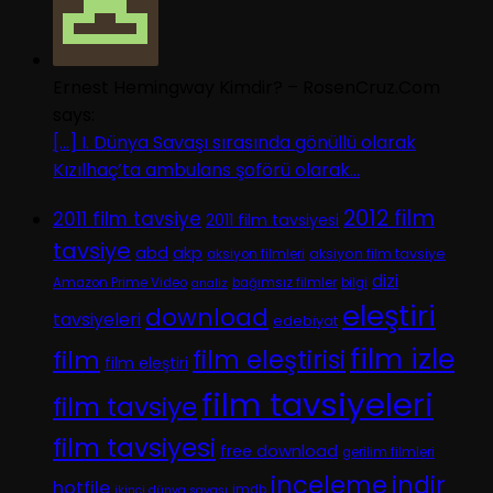
Ernest Hemingway Kimdir? – RosenCruz.Com
says:
[…] I. Dünya Savaşı sırasında gönüllü olarak
Kızılhaç’ta ambulans şoförü olarak...
2012 film
2011 film tavsiye
2011 film tavsiyesi
tavsiye
abd
akp
aksiyon film tavsiye
aksiyon filmleri
dizi
Amazon Prime Video
bağımsız filmler
bilgi
analiz
eleştiri
download
tavsiyeleri
edebiyat
film izle
film
film eleştirisi
film eleştiri
film tavsiyeleri
film tavsiye
film tavsiyesi
free download
gerilim filmleri
inceleme
indir
hotfile
imdb
ikinci dünya savaşı