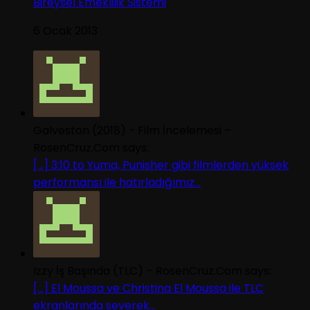
Bireysel Emeklilik Sistemi
6 Ocak 2013
Galveston (2018) - Film İncelemesi –
RosenCruz.Com says:
[…] 3:10 to Yuma, Punisher gibi filmlerden yüksek
performansı ile hatırladığımız...
Izzy İş Başında (TLC) – RosenCruz.Com says:
[…] El Moussa ve Christina El Moussa ile TLC
ekranlarında severek...