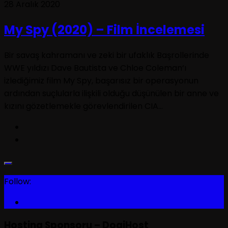
28 Aralık 2020
My Spy (2020) – Film İncelemesi
Bir savaş kahramanı ve zeki bir ufaklık Başrollerinde
WWE yıldızı Dave Bautista ve Chloe Coleman‘ı
izlediğimiz film My Spy, başarısız bir operasyonun
ardından suçlularla ilişkili olduğu düşünülen bir anne ve
kızını gözetlemekle görevlendirilen CIA...
Follow:
Hosting Sponsoru – DogiHost