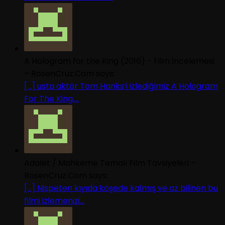
A Hologram for the King (2016) - Film İncelemesi
– RosenCruz.Com says:
[…] usta aktör Tom Hanks‘i izlediğimiz A Hologram
For The King,...
Adalet / Mahkeme Temalı Film Tavsiyeleri –
RosenCruz.Com says:
[…] Nispeten kıyıda köşede kalmış ve az bilinen bu
filmi izlemenizi...