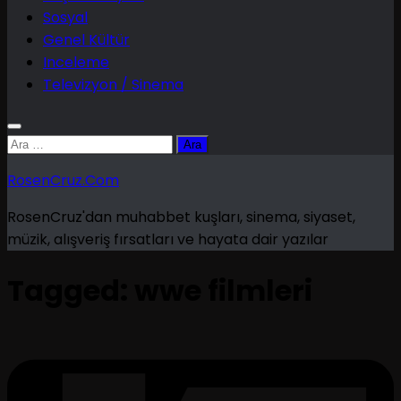
Sosyal
Genel Kültür
Inceleme
Televizyon / Sinema
Arama:
RosenCruz.Com
RosenCruz'dan muhabbet kuşları, sinema, siyaset,
müzik, alışveriş fırsatları ve hayata dair yazılar
Tagged:
wwe filmleri