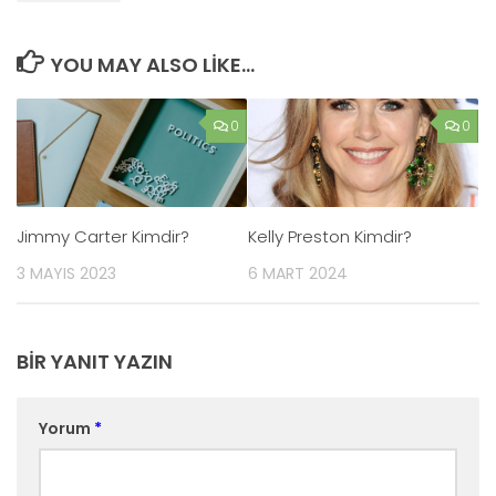
YOU MAY ALSO LIKE...
0
0
Jimmy Carter Kimdir?
Kelly Preston Kimdir?
3 MAYIS 2023
6 MART 2024
BIR YANIT YAZIN
Yorum
*