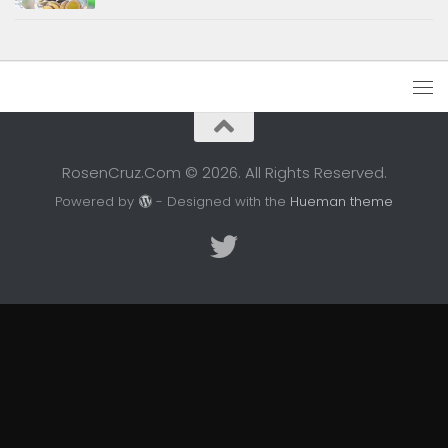
RosenCruz.Com © 2026. All Rights Reserved.
Powered by
- Designed with the
Hueman theme