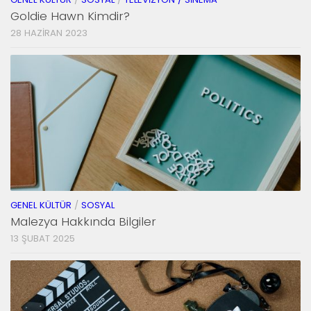
Goldie Hawn Kimdir?
28 HAZIRAN 2023
GENEL KÜLTÜR
/
SOSYAL
Malezya Hakkında Bilgiler
13 ŞUBAT 2025