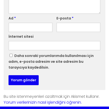
Ad
*
E-posta
*
İnternet sitesi
Daha sonraki yorumlarımda kullanılması için
adım, e-posta adresim ve site adresim bu
tarayıcıya kaydedilsin.
Bu site istenmeyenleri azaltmak için Akismet kullanır.
Yorum verilerinizin nasıl işlendiğini öğrenin.