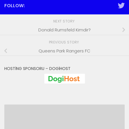
FOLLOW:
NEXT STORY
Donald Rumsfeld Kimdir?
PREVIOUS STORY
Queens Park Rangers FC
HOSTING SPONSORU – DOGIHOST