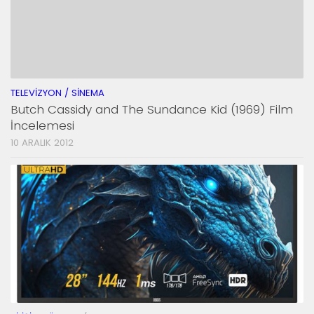
TELEVIZYON / SINEMA
Butch Cassidy and The Sundance Kid (1969) Film
İncelemesi
10 ARALIK 2012