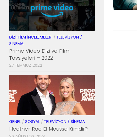
DIZI-FILM İNCELEMELERI
/
TELEVIZYON /
SINEMA
Prime Video Dizi ve Film
Tavsiyeleri – 2022
27 TEMMUZ 2022
GENEL
/
SOSYAL
/
TELEVIZYON / SINEMA
Heather Rae El Moussa Kimdir?
26 AĞUSTOS 2024