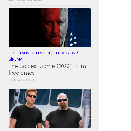
DIZI-FILM İNCELEMELERI
/
TELEVIZYON /
SINEMA
The Coldest Game (2020)- Film
İncelemesi
9 NISAN 2020