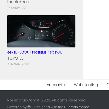
İncelemesi
17 KASIM 2011
GENEL KÜLTÜR
/
INCELEME
/
SOSYAL
TOYOTA
15 NISAN 2023
Anasayfa
Web Hosting
E
RosenCruz.Com © 2026. All Rights Reserved.
Powered by
- Designed with the
Hueman theme