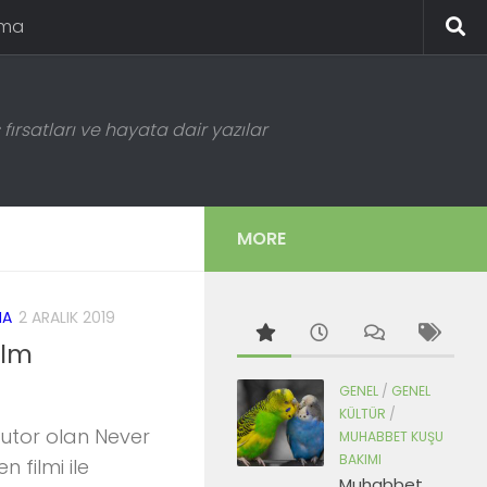
ema
fırsatları ve hayata dair yazılar
MORE
MA
2 ARALIK 2019
ilm
GENEL
/
GENEL
KÜLTÜR
/
utor olan Never
MUHABBET KUŞU
BAKIMI
 filmi ile
Muhabbet