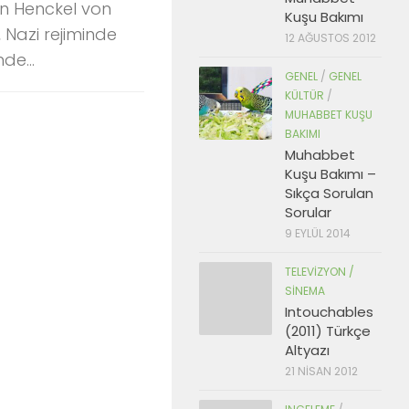
ian Henckel von
Kuşu Bakımı
 Nazi rejiminde
12 AĞUSTOS 2012
e...
GENEL
/
GENEL
KÜLTÜR
/
MUHABBET KUŞU
BAKIMI
Muhabbet
Kuşu Bakımı –
Sıkça Sorulan
Sorular
9 EYLÜL 2014
TELEVIZYON /
SINEMA
Intouchables
(2011) Türkçe
Altyazı
21 NISAN 2012