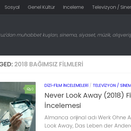
Sosyal
Genel Kültür
Inceleme
Televizyon / Sin
z'dan muhabbet kuşları, sinema, siyaset, müzik, alışveriş 
GED:
2018 BAĞIMSIZ FILMLERI
DIZI-FILM İNCELEMELERI
/
TELEVIZYON / SINE
0
Never Look Away (2018) F
İncelemesi
Almanca orijinal adı Werk Ohne A
Look Away, Das Leben der Anderen