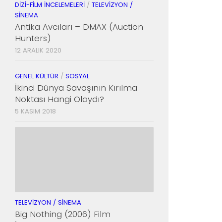
DIZI-FILM İNCELEMELERI
/
TELEVIZYON /
SINEMA
Antika Avcıları – DMAX (Auction
Hunters)
12 ARALIK 2020
GENEL KÜLTÜR
/
SOSYAL
İkinci Dünya Savaşının Kırılma
Noktası Hangi Olaydı?
5 KASIM 2018
TELEVIZYON / SINEMA
Big Nothing (2006) Film