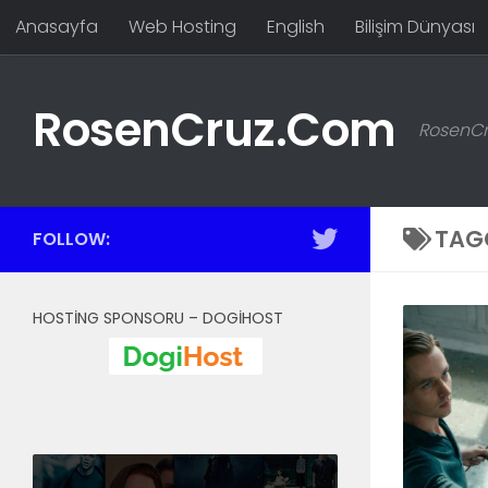
Anasayfa
Web Hosting
English
Bilişim Dünyası
Skip to content
RosenCruz.Com
RosenCru
TAG
FOLLOW:
HOSTING SPONSORU – DOGIHOST