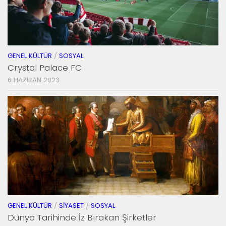
GENEL KÜLTÜR
/
SOSYAL
Crystal Palace FC
6 HAZIRAN 2023
GENEL KÜLTÜR
/
SIYASET
/
SOSYAL
Dünya Tarihinde İz Bırakan Şirketler