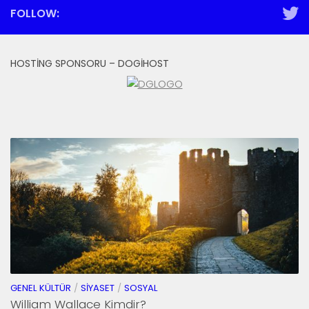
FOLLOW:
HOSTING SPONSORU – DOGIHOST
GENEL KÜLTÜR
/
SIYASET
/
SOSYAL
William Wallace Kimdir?