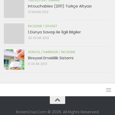
TELEVIZYON / SINEMA
Intouchables (2011) Türkçe Altyazı
21 NISAN 2012
INCELEME
/
SIYASET
1.Dünya Savaşı ile İlgili Bilgiler
30 OCAK 2012
GÜNCEL / HABERLER
/
INCELEME
Bireysel Emeklilik Sistemi
6 OCAK 2013
RosenCruz.Com © 2026. All Rights Reserved.