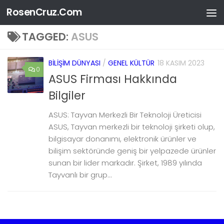
RosenCruz.Com
Skip to content
TAGGED:
ASUS
BILIŞIM DÜNYASI
/
GENEL KÜLTÜR
18 KASIM 2023
0
ASUS Firması Hakkında
Bilgiler
ASUS: Tayvan Merkezli Bir Teknoloji Üreticisi
ASUS, Tayvan merkezli bir teknoloji şirketi olup,
bilgisayar donanımı, elektronik ürünler ve
bilişim sektöründe geniş bir yelpazede ürünler
sunan bir lider markadır. Şirket, 1989 yılında
Tayvanlı bir grup...