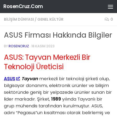
RosenCruz.Com
Skip to content
BILIŞIM DÜNYASI
/
GENEL KÜLTÜR
0
ASUS Firması Hakkında Bilgiler
BY
ROSENCRUZ
·
18 KASIM 2023
ASUS: Tayvan Merkezli Bir
Teknoloji Üreticisi
ASUS
,
Tayvan
merkezli bir teknoloji şirketi olup,
bilgisayar donanımı, elektronik ürünler ve bilişim
sektöründe geniş bir yelpazede ürünler sunan bir
lider markadır. Şirket,
1989
yılında Tayvanlı bir
grup mühendis tarafından kurulmuştur. ASUS,
adını “Pegasus”un kısaltması olarak belirlemiş ve