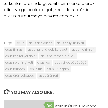
tutkunları arasında güvenilir bir marka olarak
bilinir ve gelecekteki gelişmelerle sektördeki
etkisini sürdürmeye devam edecektir.
Tags:
asus
asus anakartları
asus en iyi ürünleri
asus firması
asus hangi ülkede kuruldu?
asus indirimleri
asus kaç milyar dolar
asus ne zaman kuruldu
asus nerenin şirketi
asus rog
asus şirket büyüklüğü
asus tarihçesi
asus tuf
asus ürün gamı
asus ürün yelpazesi
asus ürünleri
YOU MAY ALSO LIKE...
0
Stalin’in Ölümü Hakkında
0