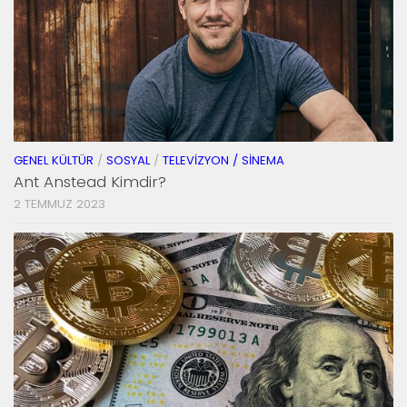
GENEL KÜLTÜR
/
SOSYAL
/
TELEVIZYON / SINEMA
Ant Anstead Kimdir?
2 TEMMUZ 2023