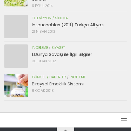
9 EYLÜL 2014
TELEVIZYON / SINEMA
Intouchables (2011) Türkçe Altyazı
21 NISAN 2012
INCELEME
/
SIYASET
1.Dünya Savaşı ile İlgili Bilgiler
30 OCAK 2012
GÜNCEL / HABERLER
/
INCELEME
Bireysel Emeklilik Sistemi
6 OCAK 2013