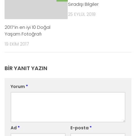
Sıradışı Bilgiler
25 EYLÜL 2018
2017’in en iyi 10 Doğal
Yaşam Fotoğrafı
19 EKIM 2017
BIR YANIT YAZIN
Yorum
*
Ad
*
E-posta
*