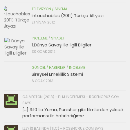
TELEVIZYON / SINEMA
Intouchables (2011) Türkçe Altyazı
21 NISAN 2012
INCELEME
/
SIYASET
1.Dünya Savaşı ile İlgili Bilgiler
30 OCAK 2012
GÜNCEL / HABERLER
/
INCELEME
Bireysel Emeklilik Sistemi
6 OCAK 2013
GALVESTON (2018) - FILM İNCELEMESI – ROSENCRUZ.COM
SAYS:
[…] 3:10 to Yuma, Punisher gibi filmlerden yüksek
performansı ile hatırladığımız...
IZZY İŞ BAŞINDA (TLC) – ROSENCRUZ.COM SAYS: