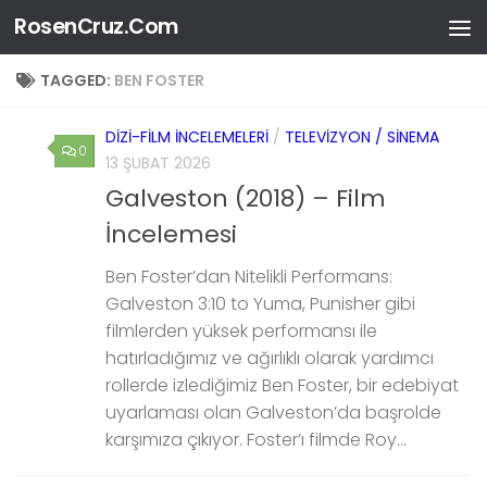
RosenCruz.Com
Skip to content
TAGGED:
BEN FOSTER
DIZI-FILM İNCELEMELERI
/
TELEVIZYON / SINEMA
0
13 ŞUBAT 2026
Galveston (2018) – Film
İncelemesi
Ben Foster’dan Nitelikli Performans:
Galveston 3:10 to Yuma, Punisher gibi
filmlerden yüksek performansı ile
hatırladığımız ve ağırlıklı olarak yardımcı
rollerde izlediğimiz Ben Foster, bir edebiyat
uyarlaması olan Galveston’da başrolde
karşımıza çıkıyor. Foster’ı filmde Roy...