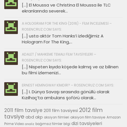
[…] El Moussa ve Christina El Moussa ile TLC
ekranlarında severek...
A HOLOGRAM FOR THE KING (2016) - FILM İNCELEMESI –
ROSENCRUZ.COM SAYS:
[…] usta aktör Tom Hanks‘i izlediğimiz A
Hologram For The King,...
ADALET / MAHKEME TEMALI FILM TAVSIYELERI –
ROSENCRUZ.COM SAYS:
[…] Nispeten kıyıda köşede kalmış ve az bilinen
bu filmi izlemenizi...
ERNEST HEMINGWAY KIMDIR? – ROSENCRUZ.COM SAYS:
[…] I. Dünya Savaşı sırasında gönüllü olarak
Kızılhaç’ta ambulans şoförü olarak...
2012 film
2011 film tavsiye
2011 film tavsiyesi
tavsiye
abd
akp
aksiyon film tavsiye
aksiyon filmleri
Amazon
dizi tavsiyeleri
Prime Video
bağımsız filmler
bilgi
analiz