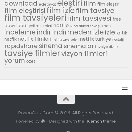
eleştiri
download
film
film eleştiri
edebiyat
film izle
film tavsiye
film eleştirisi
film tavsiyeleri
film tavsiyesi
free
hotfile
download
gerilim filmleri
imdb
ikinci dünya savaşı
inceleme
indirmeden izle
indir
izle
kritik
netflix filmleri
netflix türkiye
netflix
netflix tavsiyeleri
nostalji
sinema
rapidshare
sinemalar
tavsiye diziler
tavsiye filmler
vizyon filmleri
yorum
özet
RosenCruz.Com © 2026. All Rights Reserved.
Powered by
- Designed with the
Hueman theme