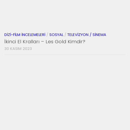
DIZI-FILM İNCELEMELERI
/
SOSYAL
/
TELEVIZYON / SINEMA
İkinci El Kralları – Les Gold Kimdir?
30 KASIM 2023