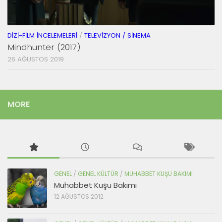
DIZI-FILM İNCELEMELERI
/
TELEVIZYON / SINEMA
Mindhunter (2017)
26 AĞUSTOS 2019
MORE
GENEL
/
GENEL KÜLTÜR
/
MUHABBET KUŞU BAKIMI
Muhabbet Kuşu Bakımı
12 AĞUSTOS 2012