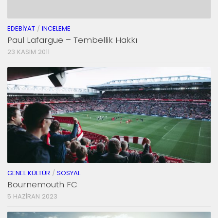
EDEBIYAT
/
INCELEME
Paul Lafargue – Tembellik Hakkı
23 KASIM 2011
GENEL KÜLTÜR
/
SOSYAL
Bournemouth FC
5 HAZIRAN 2023