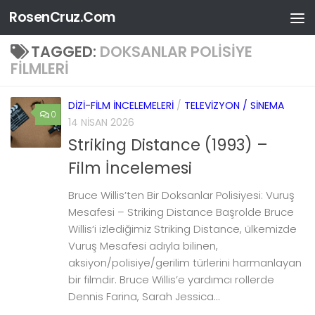
RosenCruz.Com
Skip to content
TAGGED:
DOKSANLAR POLISIYE
FILMLERI
DIZI-FILM İNCELEMELERI
/
TELEVIZYON / SINEMA
0
14 NISAN 2026
Striking Distance (1993) –
Film İncelemesi
Bruce Willis’ten Bir Doksanlar Polisiyesi: Vuruş
Mesafesi – Striking Distance Başrolde Bruce
Willis‘i izlediğimiz Striking Distance, ülkemizde
Vuruş Mesafesi adıyla bilinen,
aksiyon/polisiye/gerilim türlerini harmanlayan
bir filmdir. Bruce Willis’e yardımcı rollerde
Dennis Farina, Sarah Jessica...