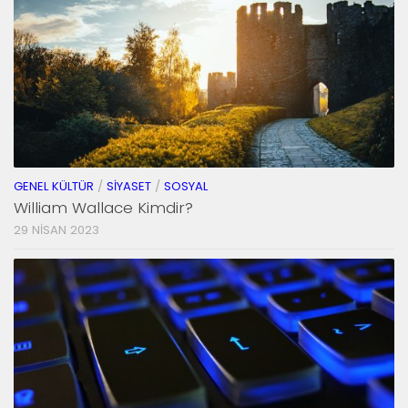
GENEL KÜLTÜR
/
SIYASET
/
SOSYAL
William Wallace Kimdir?
29 NISAN 2023