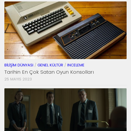
BILIŞIM DÜNYASI
/
GENEL KÜLTÜR
/
INCELEME
Tarihin En Çok Satan Oyun Konsolları
25 MAYIS 2023