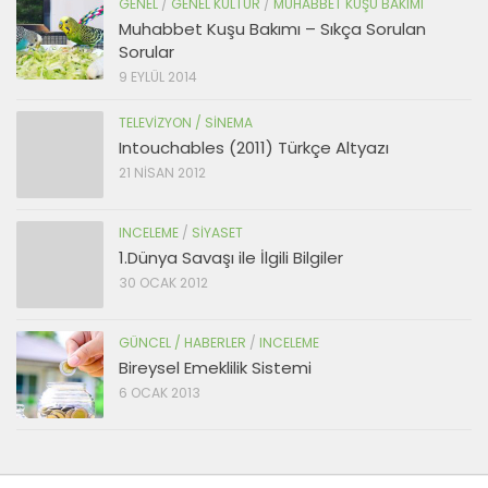
GENEL
/
GENEL KÜLTÜR
/
MUHABBET KUŞU BAKIMI
Muhabbet Kuşu Bakımı – Sıkça Sorulan
Sorular
9 EYLÜL 2014
TELEVIZYON / SINEMA
Intouchables (2011) Türkçe Altyazı
21 NISAN 2012
INCELEME
/
SIYASET
1.Dünya Savaşı ile İlgili Bilgiler
30 OCAK 2012
GÜNCEL / HABERLER
/
INCELEME
Bireysel Emeklilik Sistemi
6 OCAK 2013