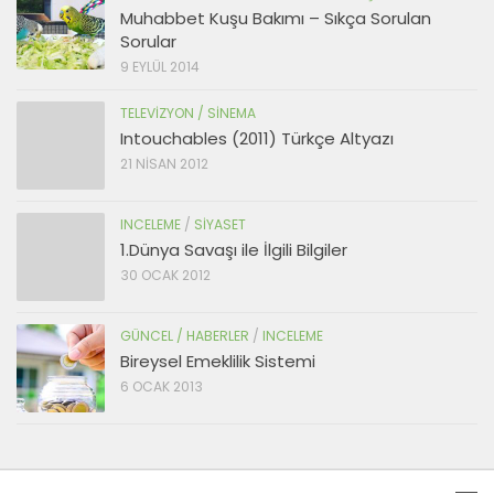
Muhabbet Kuşu Bakımı – Sıkça Sorulan
Sorular
9 EYLÜL 2014
TELEVIZYON / SINEMA
Intouchables (2011) Türkçe Altyazı
21 NISAN 2012
INCELEME
/
SIYASET
1.Dünya Savaşı ile İlgili Bilgiler
30 OCAK 2012
GÜNCEL / HABERLER
/
INCELEME
Bireysel Emeklilik Sistemi
6 OCAK 2013