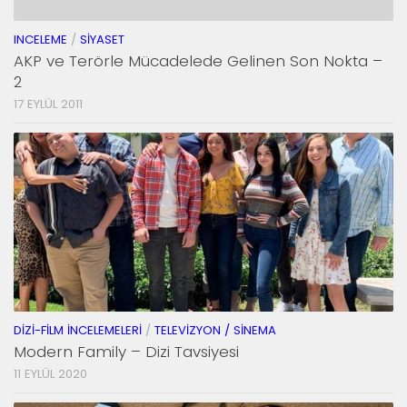
INCELEME
/
SIYASET
AKP ve Terörle Mücadelede Gelinen Son Nokta –
2
17 EYLÜL 2011
DIZI-FILM İNCELEMELERI
/
TELEVIZYON / SINEMA
Modern Family – Dizi Tavsiyesi
11 EYLÜL 2020