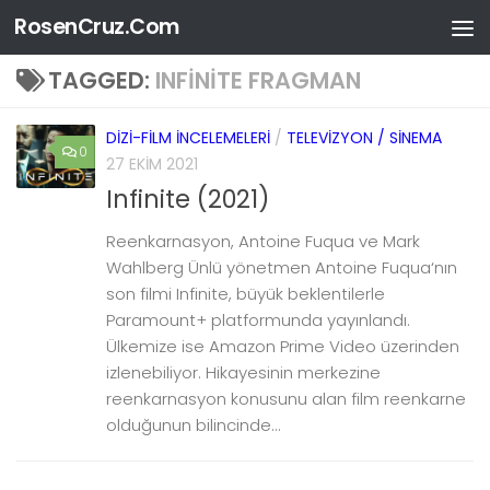
RosenCruz.Com
Skip to content
TAGGED:
INFINITE FRAGMAN
DIZI-FILM İNCELEMELERI
/
TELEVIZYON / SINEMA
0
27 EKIM 2021
Infinite (2021)
Reenkarnasyon, Antoine Fuqua ve Mark
Wahlberg Ünlü yönetmen Antoine Fuqua‘nın
son filmi Infinite, büyük beklentilerle
Paramount+ platformunda yayınlandı.
Ülkemize ise Amazon Prime Video üzerinden
izlenebiliyor. Hikayesinin merkezine
reenkarnasyon konusunu alan film reenkarne
olduğunun bilincinde...