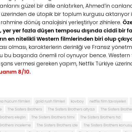
nlarını güzel bir dille anlatırken, Ahmed’in canlan
üzerinden de ütopik bir toplum kurgusu aktarıyor izle
ahmine dönüş analojisini yerleştiriyor zihinlere.
Öze
, yer yer fazla düşen temposu dışında ciddi bir 
rın en nitelikli Western filmlerinden biri olup çıkıyo
sı olması, karakterlerin derinliği ve Fransız yönet
 bu başarıda önemli rol oynuyor bence. Western t
şans vermesi gereken yapım, Netflix Türkiye üzerinde
uanım 8/10.
ına hücum filmleri
gold rush filmleri
kovboy
netflix film tavsiyeleri
ye
The Sisters Brothers
The Sisters Brothers altyazı
The Sisters Brothe
rothers eleştiri
The Sisters Brothers filmi
The Sisters Brothers hd
 Brothers inceleme
The Sisters Brothers izle
The Sisters Brothers konus