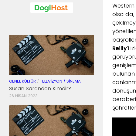
Western 
olsa da, 
çekilmey
yönetile
başroller
Reilly
‘i 
görüyoruz
genişleme
bulunan 
GENEL KÜLTÜR
/
TELEVIZYON / SINEMA
canlanma
Susan Sarandon Kimdir?
dönüşüm 
26 NISAN 2023
beraberi
şöhretler