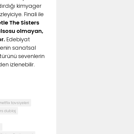
dırdığı kimyager
yiciye. Finali ile
tle The Sisters
falsosu olmayan,
r.
Edebiyat
menin sanatsal
ürünü sevenlerin
n izlenebilir.
netflix tavsiyeleri
rs dublaj
u