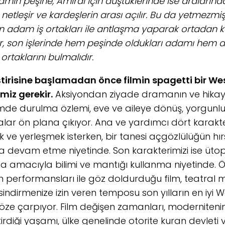
ın peşine, Amiral için düştüklerinde ise aralarındaki 
etleşir ve kardeşlerin arası açılır. Bu da yetmezmiş
ın adam iş ortakları ile antlaşma yaparak ortadan ka
r, son işlerinde hem peşinde oldukları adamı hem de
ortaklarını bulmalıdır.
ştirisine başlamadan önce filmin spagetti bir We
miz gerekir.
Aksiyondan ziyade dramanın ve hikay
filmde durulma özlemi, eve ve aileye dönüş, yorgunl
alar ön plana çıkıyor. Ana ve yardımcı dört karakte
ve yerleşmek isterken, bir tanesi açgözlülüğün hırs
a devam etme niyetinde. Son karakterimizi ise ütop
 amacıyla bilimi ve mantığı kullanma niyetinde. Öze
in performansları ile göz doldurduğu film, teatral 
sindirmenize izin veren temposu son yılların en iyi W
öze çarpıyor. Film değişen zamanları, modernitenin
irdiği yaşamı, ülke genelinde otorite kuran devleti