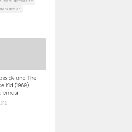
Sisters Brothers srt
tern filmleri
assidy and The
e Kid (1969)
elemesi
2012