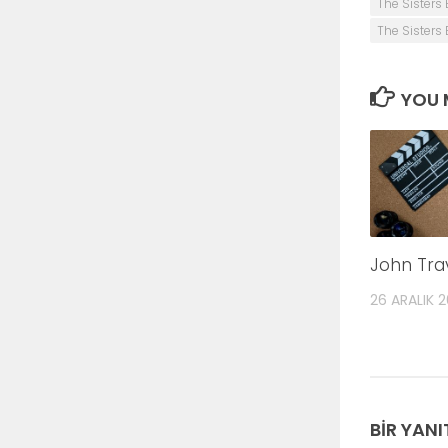
The Sisters
The Sisters 
YOU M
John Tra
26 ARALIK 
BIR YANI