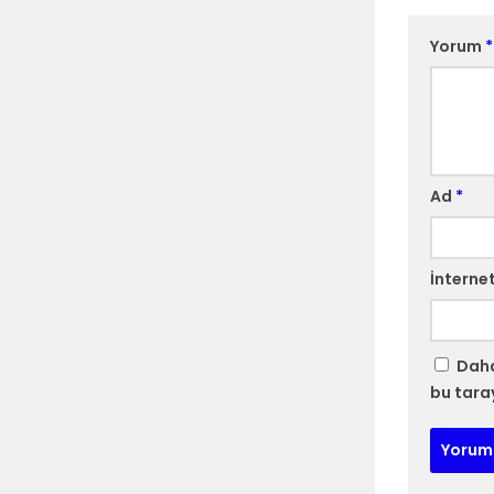
Yorum
*
Ad
*
İnternet
Daha
bu tara