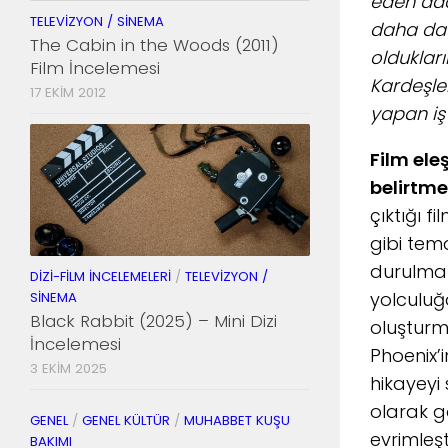
eden adam
TELEVIZYON / SINEMA
daha da n
The Cabin in the Woods (2011)
olduklar
Film İncelemesi
Kardeşle
17 EKIM 2012
yapan iş 
Film ele
belirtme
çıktığı 
gibi tem
durulmak 
DIZI-FILM İNCELEMELERI
/
TELEVIZYON /
yolculuğ
SINEMA
Black Rabbit (2025) – Mini Dizi
oluşturma
İncelemesi
Phoenix’
3 EKIM 2025
hikayeyi 
olarak g
GENEL
/
GENEL KÜLTÜR
/
MUHABBET KUŞU
evrimleşt
BAKIMI