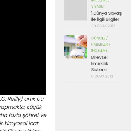
INCELEME
/
SIYASET
1.Dünya Savaşı
ile İlgili Bilgiler
30 OCAK 2012
GÜNCEL /
HABERLER
/
INCELEME
Bireysel
Emeklilik
Sistemi
6 OCAK 2013
C. Reilly) artık bu
ı yapmakta, küçük
aha fazla şöhret ve
r kimyasal icat