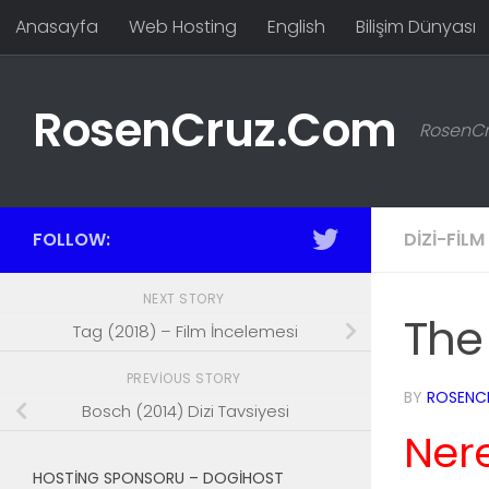
Anasayfa
Web Hosting
English
Bilişim Dünyası
Skip to content
RosenCruz.Com
RosenCru
FOLLOW:
DIZI-FILM
NEXT STORY
The 
Tag (2018) – Film İncelemesi
PREVIOUS STORY
BY
ROSENC
Bosch (2014) Dizi Tavsiyesi
Nere
HOSTING SPONSORU – DOGIHOST