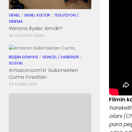
GENEL
/
GENEL KÜLTÜR
/
TELEVIZYON /
SINEMA
Winona Ryder Kimdir?
30 AĞUSTOS 2024
BILIŞIM DÜNYASI
/
GÜNCEL / HABERLER
/
SOSYAL
Amazon.com.tr Gülümseten
Cuma Fırsatları
24 KASIM 2020
Filmin k
hareketli
olanı (Ch
para peş