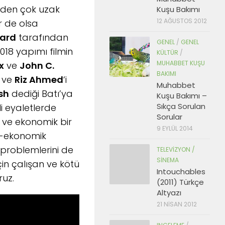
inden çok uzak
Kuşu Bakımı
12 AĞUSTOS 2012
r de olsa
ard
tarafından
GENEL
/
GENEL
018 yapımı filmin
KÜLTÜR
/
MUHABBET KUŞU
x
ve
John C.
BAKIMI
ve
Riz Ahmed
‘i
Muhabbet
sh
dediği Batı’ya
Kuşu Bakımı –
Sıkça Sorulan
i eyaletlerde
Sorular
 ve ekonomik bir
9 EYLÜL 2014
yo-ekonomik
problemlerini de
TELEVIZYON /
SINEMA
çin çalışan ve kötü
Intouchables
ruz.
(2011) Türkçe
Altyazı
21 NISAN 2012