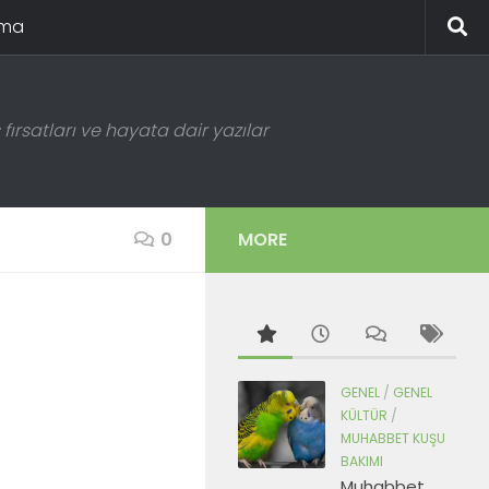
ema
fırsatları ve hayata dair yazılar
0
MORE
GENEL
/
GENEL
KÜLTÜR
/
MUHABBET KUŞU
BAKIMI
Muhabbet