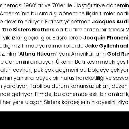
sineması 1960’lar ve 70’ler ile ulaştığı zirve dönem
Amerika’nın bu sıradışı dönemine ilişkin filmler nadi
e devam ediliyor. Fransız yönetmen
Jacques Audi
n
The Sisters Brothers
da bu filmlerden bir tanesi. 2
i yıldızlar geçidi gibi. Başrollerde
Joaquin Phoneni
izlediğimiz filmde yardımcı rollerde
Jake Gyllenhaal
. Film “
Altına Hücum
” yani Amerikalıların
Gold Ru
 dönemini anlatıyor. Ülkenin Batı kesimindeki çeşitl
altın cevheri, pek çok göçmeni bu bölgeye çekiyor
nın yanısıra büyük bir nüfus hareketliliği ve sos
yaratıyor. Tabii bu durum kanunsuzlukları, düzen 
nde getiriyor. Filmde, bu dönemde eski bir amiral i
i her yere ulaşan Sisters kardeşlerin hikayesini izliyo