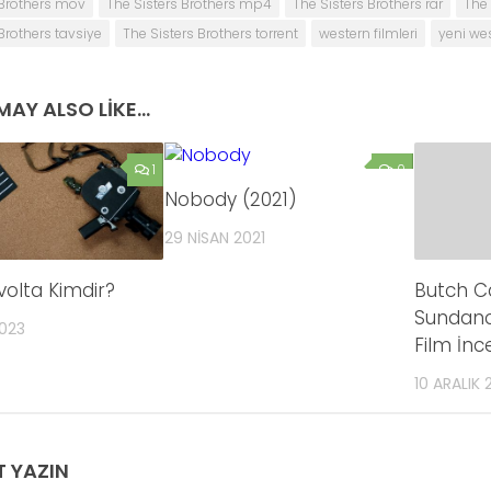
 Brothers mov
The Sisters Brothers mp4
The Sisters Brothers rar
The 
Brothers tavsiye
The Sisters Brothers torrent
western filmleri
yeni wes
AY ALSO LIKE...
1
0
Nobody (2021)
29 NISAN 2021
volta Kimdir?
Butch C
Sundanc
2023
Film İnc
10 ARALIK 
T YAZIN