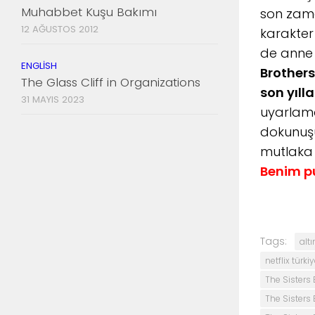
Muhabbet Kuşu Bakımı
son zama
12 AĞUSTOS 2012
karakter 
de anne r
ENGLISH
Brothers
The Glass Cliff in Organizations
son yılla
31 MAYIS 2023
uyarlama
dokunuşu
mutlaka 
Benim p
Tags:
alt
netflix türki
The Sisters B
The Sisters