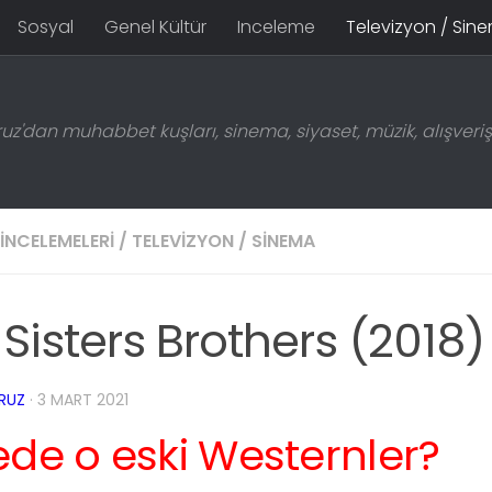
Sosyal
Genel Kültür
Inceleme
Televizyon / Sin
z'dan muhabbet kuşları, sinema, siyaset, müzik, alışveriş 
 İNCELEMELERI
/
TELEVIZYON / SINEMA
Sisters Brothers (2018)
RUZ
·
3 MART 2021
de o eski Westernler?