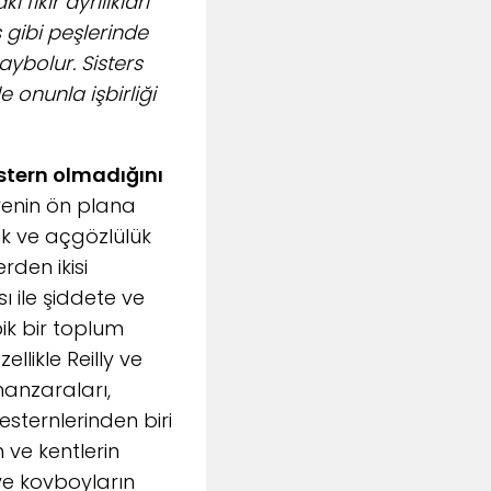
fikir ayrılıkları
 gibi peşlerinde
ybolur. Sisters
 onunla işbirliği
stern olmadığını
enin ön plana
uk ve açgözlülük
rden ikisi
ı ile şiddete ve
ik bir toplum
llikle Reilly ve
manzaraları,
esternlerinden biri
 ve kentlerin
 ve kovboyların