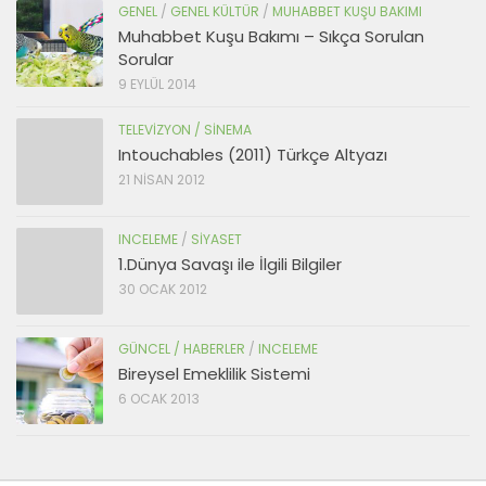
GENEL
/
GENEL KÜLTÜR
/
MUHABBET KUŞU BAKIMI
Muhabbet Kuşu Bakımı – Sıkça Sorulan
Sorular
9 EYLÜL 2014
TELEVIZYON / SINEMA
Intouchables (2011) Türkçe Altyazı
21 NISAN 2012
INCELEME
/
SIYASET
1.Dünya Savaşı ile İlgili Bilgiler
30 OCAK 2012
GÜNCEL / HABERLER
/
INCELEME
Bireysel Emeklilik Sistemi
6 OCAK 2013