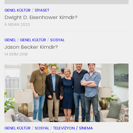
GENEL KÜLTÜR
/
SIYASET
Dwight D. Eisenhower Kimdir?
6 NISAN 2023
GENEL
/
GENEL KÜLTÜR
/
SOSYAL
Jason Becker Kimdir?
14 EKIM 2018
GENEL KÜLTÜR
/
SOSYAL
/
TELEVIZYON / SINEMA