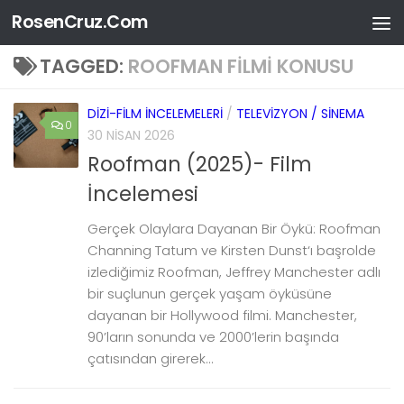
RosenCruz.Com
Skip to content
TAGGED:
ROOFMAN FILMI KONUSU
DIZI-FILM İNCELEMELERI
/
TELEVIZYON / SINEMA
0
30 NISAN 2026
Roofman (2025)- Film
İncelemesi
Gerçek Olaylara Dayanan Bir Öykü: Roofman
Channing Tatum ve Kirsten Dunst‘ı başrolde
izlediğimiz Roofman, Jeffrey Manchester adlı
bir suçlunun gerçek yaşam öyküsüne
dayanan bir Hollywood filmi. Manchester,
90’ların sonunda ve 2000’lerin başında
çatısından girerek...