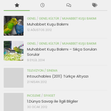
GENEL
/
GENEL KÜLTÜR
/
MUHABBET KUŞU BAKIMI
Muhabbet Kuşu Bakımı
12 AĞUSTOS 2012
GENEL
/
GENEL KÜLTÜR
/
MUHABBET KUŞU BAKIMI
Muhabbet Kuşu Bakımı – Sıkça Sorulan
Sorular
9 EYLÜL 2014
TELEVIZYON / SINEMA
Intouchables (2011) Türkçe Altyazı
21 NISAN 2012
INCELEME
/
SIYASET
1.Dünya Savaşı ile İlgili Bilgiler
30 OCAK 2012