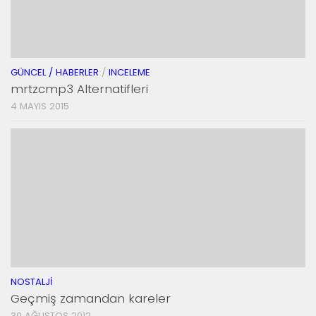
GÜNCEL / HABERLER
/
INCELEME
mrtzcmp3 Alternatifleri
4 MAYIS 2015
NOSTALJI
Geçmiş zamandan kareler
30 AĞUSTOS 2012