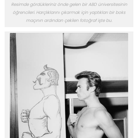
Resimde gördükleriniz önde gelen bir ABD üniversitesinin
öğrencileri. Harçlıklarını çıkarmak için yaptıkları bir boks
maçının ardından çekilen fotoğraf işte bu.