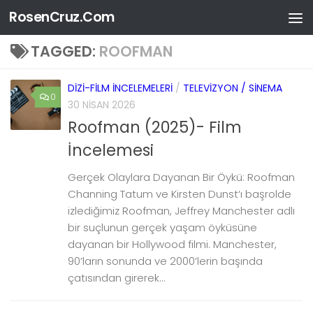
RosenCruz.Com
Skip to content
TAGGED:
ROOFMAN
DIZI-FILM İNCELEMELERI
/
TELEVIZYON / SINEMA
0
30 NISAN 2026
Roofman (2025)- Film
İncelemesi
Gerçek Olaylara Dayanan Bir Öykü: Roofman
Channing Tatum ve Kirsten Dunst‘ı başrolde
izlediğimiz Roofman, Jeffrey Manchester adlı
bir suçlunun gerçek yaşam öyküsüne
dayanan bir Hollywood filmi. Manchester,
90’ların sonunda ve 2000’lerin başında
çatısından girerek...