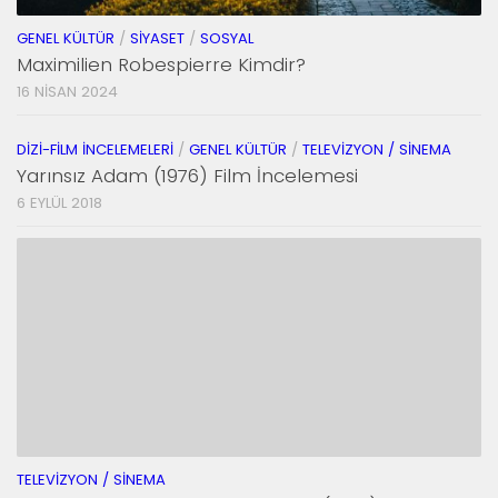
GENEL KÜLTÜR
/
SIYASET
/
SOSYAL
Maximilien Robespierre Kimdir?
16 NISAN 2024
DIZI-FILM İNCELEMELERI
/
GENEL KÜLTÜR
/
TELEVIZYON / SINEMA
Yarınsız Adam (1976) Film İncelemesi
6 EYLÜL 2018
TELEVIZYON / SINEMA