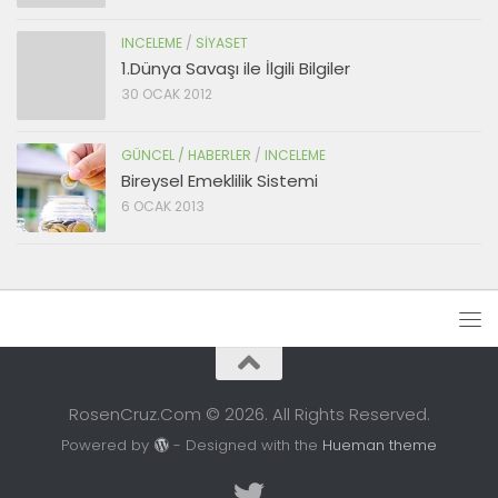
INCELEME
/
SIYASET
1.Dünya Savaşı ile İlgili Bilgiler
30 OCAK 2012
GÜNCEL / HABERLER
/
INCELEME
Bireysel Emeklilik Sistemi
6 OCAK 2013
RosenCruz.Com © 2026. All Rights Reserved.
Powered by
- Designed with the
Hueman theme