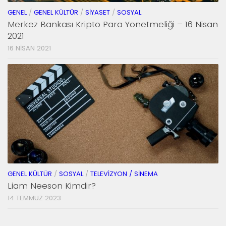
GENEL
/
GENEL KÜLTÜR
/
SIYASET
/
SOSYAL
Merkez Bankası Kripto Para Yönetmeliği – 16 Nisan
2021
16 NISAN 2021
GENEL KÜLTÜR
/
SOSYAL
/
TELEVIZYON / SINEMA
Liam Neeson Kimdir?
14 TEMMUZ 2023