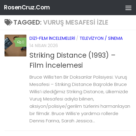
RosenCruz.Com
Skip to content
TAGGED:
VURUŞ MESAFESI IZLE
DIZI-FILM İNCELEMELERI
/
TELEVIZYON / SINEMA
0
14 NISAN 2026
Striking Distance (1993) –
Film İncelemesi
Bruce Willis’ten Bir Doksanlar Polisiyesi: Vuruş
Mesafesi – Striking Distance Başrolde Bruce
Willis‘i izlediğimiz Striking Distance, ülkemizde
Vuruş Mesafesi adıyla bilinen,
aksiyon/polisiye/gerilim türlerini harmanlayan
bir filmdir. Bruce Willis’e yardımcı rollerde
Dennis Farina, Sarah Jessica...