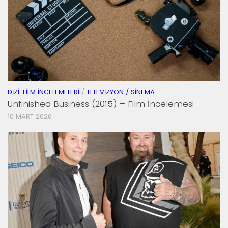
DIZI-FILM İNCELEMELERI
/
TELEVIZYON / SINEMA
Unfinished Business (2015) – Film İncelemesi
10 MART 2026