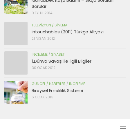
Muhabbet Kuşu Bakımı – Sıkça Sorulan
Sorular
9 EYLÜL 2014
TELEVIZYON / SINEMA
Intouchables (2011) Türkçe Altyazı
21 NISAN 2012
INCELEME
/
SIYASET
1.Dünya Savaşı ile İlgili Bilgiler
30 OCAK 2012
GÜNCEL / HABERLER
/
INCELEME
Bireysel Emeklilik Sistemi
6 OCAK 2013