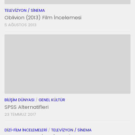
TELEVIZYON / SINEMA
Oblivion (2013) Film İncelemesi
5 AĞUSTOS 2013
BILIŞIM DÜNYASI
/
GENEL KÜLTÜR
SPSS Alternatifleri
23 TEMMUZ 2017
DIZI-FILM İNCELEMELERI
/
TELEVIZYON / SINEMA