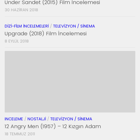
Under Sandet (2015) Film İncelemesi
30 HAZIRAN 2018
DIZI-FILM İNCELEMELERI
/
TELEVIZYON / SINEMA
Upgrade (2018) Film İncelemesi
8 EYLÜL 2018
INCELEME
/
NOSTALJI
/
TELEVIZYON / SINEMA
12 Angry Men (1957) – 12 Kızgın Adam
18 TEMMUZ 2011