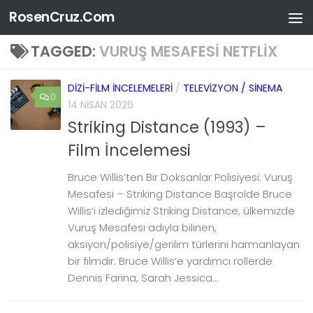
RosenCruz.Com
Skip to content
TAGGED:
VURUŞ MESAFESI NETFLIX
DIZI-FILM İNCELEMELERI
/
TELEVIZYON / SINEMA
0
14 NISAN 2026
Striking Distance (1993) –
Film İncelemesi
Bruce Willis’ten Bir Doksanlar Polisiyesi: Vuruş
Mesafesi – Striking Distance Başrolde Bruce
Willis‘i izlediğimiz Striking Distance, ülkemizde
Vuruş Mesafesi adıyla bilinen,
aksiyon/polisiye/gerilim türlerini harmanlayan
bir filmdir. Bruce Willis’e yardımcı rollerde
Dennis Farina, Sarah Jessica...