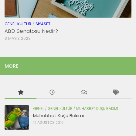
GENEL KÜLTÜR
/
SIYASET
ABD Senatosu Nedir?
3 MAYIS 2023
MORE
GENEL
/
GENEL KÜLTÜR
/
MUHABBET KUŞU BAKIMI
Muhabbet Kuşu Bakımı
12 AĞUSTOS 2012