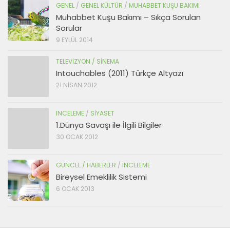
GENEL
/
GENEL KÜLTÜR
/
MUHABBET KUŞU BAKIMI
Muhabbet Kuşu Bakımı – Sıkça Sorulan
Sorular
9 EYLÜL 2014
TELEVIZYON / SINEMA
Intouchables (2011) Türkçe Altyazı
21 NISAN 2012
INCELEME
/
SIYASET
1.Dünya Savaşı ile İlgili Bilgiler
30 OCAK 2012
GÜNCEL / HABERLER
/
INCELEME
Bireysel Emeklilik Sistemi
6 OCAK 2013