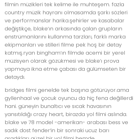
filmin müzikleri tek kelime ile muhteşem. fazla
country müzik hayranı olmasamda şarkı sözleri
ve performanslar harika.şehirler ve kasabalar
değiştikçe, blake’ın arkasında çalan grupların
enstrümanlarını kullanma tarzları, farklı marka
ekipmanları ve stilleri filme pek hoş bir detay
katmış.ryan bingham’ın filmde acemi bir yerel
müzisyen olarak gözükmesi ve blake’ı prova
yapmaya ikna etme çabası da gülümseten bir
detaydı.
bridges filmi genelde tek başına götürüyor.ama
gyllenhaal ve çocuk oyuncu da hiç fena değillerdi
hani. güneyin bunaltıcı ve sıcak havasının
yansıtıldığı crazy heart, birazda yol filmi aslında.
blake ve 78 model -amerikan- arabası bess ve
sadık dost fender’in bir sonraki ucuz barı
aradıkları güzel bir yol filmi hemde.