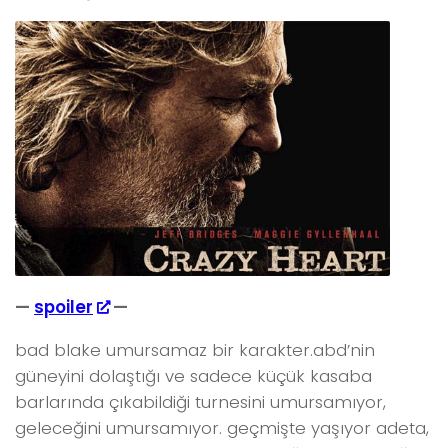
—
spoiler
—
bad blake umursamaz bir karakter.abd’nin
güneyini dolaştığı ve sadece küçük kasaba
barlarında çıkabildiği turnesini umursamıyor,
geleceğini umursamıyor. geçmişte yaşıyor adeta,