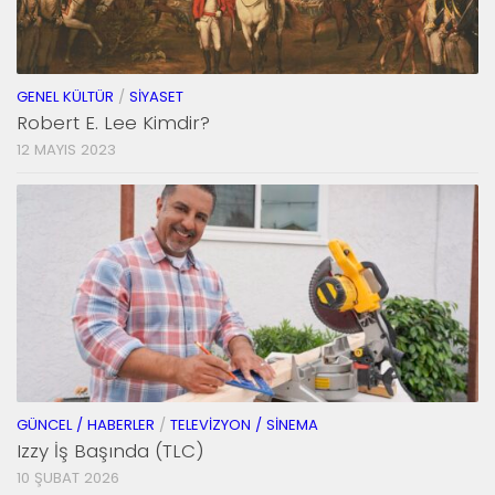
GENEL KÜLTÜR
/
SIYASET
Robert E. Lee Kimdir?
12 MAYIS 2023
GÜNCEL / HABERLER
/
TELEVIZYON / SINEMA
Izzy İş Başında (TLC)
10 ŞUBAT 2026