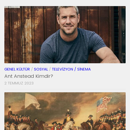
GENEL KÜLTÜR
/
SOSYAL
/
TELEVIZYON / SINEMA
Ant Anstead Kimdir?
2 TEMMUZ 2023