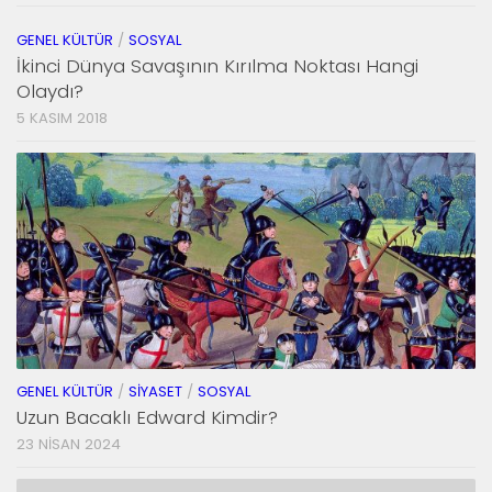
GENEL KÜLTÜR
/
SOSYAL
İkinci Dünya Savaşının Kırılma Noktası Hangi
Olaydı?
5 KASIM 2018
GENEL KÜLTÜR
/
SIYASET
/
SOSYAL
Uzun Bacaklı Edward Kimdir?
23 NISAN 2024