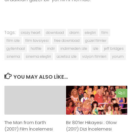
Tags:
crazy heart
download
dram
eleştiri
film
film izle
film tavsiyesi
free download
güzel filmler
gyllenhaal
hotfile
indir
indirmeden izle
izle
jeff bridges
sinema
sinema eleştiri
ücretsiz izle
vizyon filmleri
yorum
YOU MAY ALSO LIKE...
0
The Man from Earth
Bir 80’ler Hikayesi : Glow
(2007) Film İncelemesi
(2017) Dizi İncelemesi