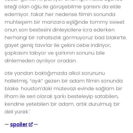
isteği olan oğlu ile görüşebilme şansını da elde
edemiyor. fakat her nedense filmin sonunda
muhteşem bir manzara eşliğinde tommy sweet
onun son bestesini dinleyicilere icra ederken
herhangi bir rahatsızlık görmüyoruz bad blake’te.
gayet geniş tavırlar ile çekini cebe indiriyor,
şapkasını takıyor ve şarkının sonunu bile
dinlemeden ayrılıyor oradan.
öte yandan baktığımızda alkol sorununu
halletmiş, “ayık” gezen bir adam filmin sonunda
blake. houston’daki mütevazi evinde sağlam bir
ilham ile seri olarak şarkı besteleyip satabilen,
kendine yetebilen bir adam. artık durulmuş bir
deli yürek.`
—
spoiler
—