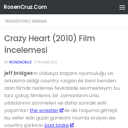
RosenCruz.Com
Skip to content
TELEVIZYON / SINEMA
Crazy Heart (2010) Film
İncelemesi
BY
ROSENCRUZ
·
17 KASIM 2011
jeff bridges
‘in oldukça başarılı oyunculuğu ve
arkasına aldığı country rüzgarı ile beni benden
alan filmdir.nedense fevkalade sevmekteyim bu
tarz çöküş filmlerini. bir zamanların ünlü
yıldızlarının sönmeleri ve daha sonraki sefil
yaşamları
the wrestler
ile de hoşuma gitmişti.
bu sefer eski güzel günlerini mumla arayan ise
country şarkıcısı
bad blake
.