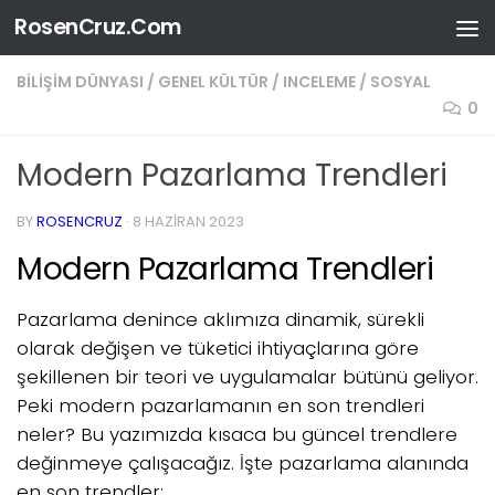
RosenCruz.Com
Skip to content
BILIŞIM DÜNYASI
/
GENEL KÜLTÜR
/
INCELEME
/
SOSYAL
0
Modern Pazarlama Trendleri
BY
ROSENCRUZ
·
8 HAZIRAN 2023
Modern Pazarlama Trendleri
Pazarlama denince aklımıza dinamik, sürekli
olarak değişen ve tüketici ihtiyaçlarına göre
şekillenen bir teori ve uygulamalar bütünü geliyor.
Peki modern pazarlamanın en son trendleri
neler? Bu yazımızda kısaca bu güncel trendlere
değinmeye çalışacağız. İşte pazarlama alanında
en son trendler: