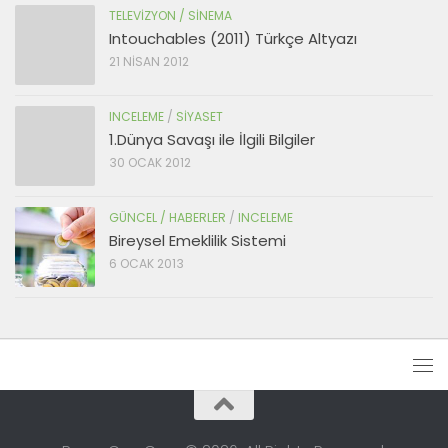
TELEVIZYON / SINEMA
Intouchables (2011) Türkçe Altyazı
21 NISAN 2012
INCELEME
/
SIYASET
1.Dünya Savaşı ile İlgili Bilgiler
30 OCAK 2012
GÜNCEL / HABERLER
/
INCELEME
Bireysel Emeklilik Sistemi
6 OCAK 2013