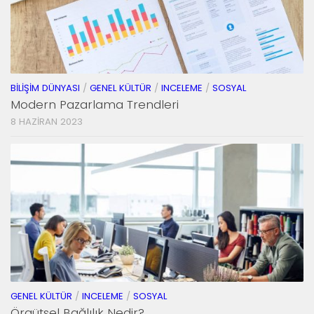
BILIŞIM DÜNYASI
/
GENEL KÜLTÜR
/
INCELEME
/
SOSYAL
Modern Pazarlama Trendleri
8 HAZIRAN 2023
GENEL KÜLTÜR
/
INCELEME
/
SOSYAL
Örgütsel Bağlılık Nedir?