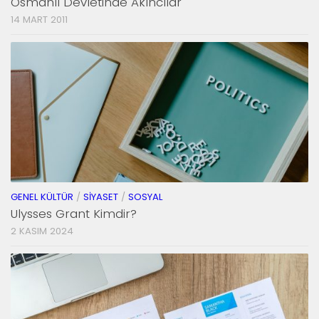
Osmanlı Devletinde Akıncılar
14 MART 2011
GENEL KÜLTÜR
/
SIYASET
/
SOSYAL
Ulysses Grant Kimdir?
2 KASIM 2024