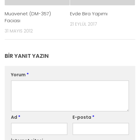
Muavenet (DM-357)
Evde Bira Yapımı
Faciası
21 EYLÜL 2017
31 MAYIS 2012
BIR YANIT YAZIN
Yorum
*
Ad
*
E-posta
*