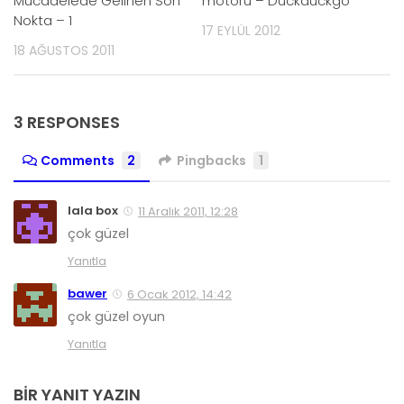
Mücadelede Gelinen Son
motoru – Duckduckgo
Nokta – 1
17 EYLÜL 2012
18 AĞUSTOS 2011
3 RESPONSES
Comments
2
Pingbacks
1
lala box
11 Aralık 2011, 12:28
çok güzel
Yanıtla
bawer
6 Ocak 2012, 14:42
çok güzel oyun
Yanıtla
BIR YANIT YAZIN