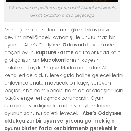
Tek boyutlu bir platform oyunu değil. Arkaplandaki kola
dikkat. Birazdan oraya geçeceğiz
Muhteşem ara videoları, sağlam hikayesi ve
devrim niteliğindeki oynanışı ile unutulmaz bir
oyundu Abe’s Oddysee.
Oddworld
evreninde
geçen oyun,
Rupture Farms
adlı fabrikada köle
gibi çalıştırılan
Mudokon
‘ların hikayesini
anlatmaktaydı. Bir gün Mudokon’lardan Abe
kendileri de öldürülerek gıda haline geleceklerini
anlayınca unutulmayacak bir kaçış serüveni
başlar. Abe hem kendisi hem de arkadaşları için
büyük engelleri aşmak zorundadır. Oyun
süresince verdiğiniz kararlar ve eylemleriniz
oyunun sonunu da etkileyecek.
Abe’s Oddysee
oldukça zor bir oyun ve iyi sonu görmek için
oyunu birden fazla kez bitirmeniz gerekebilir
.