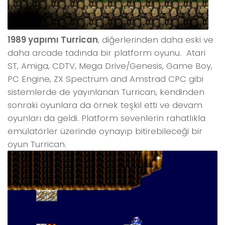
1989 yapımı Turrican
, diğerlerinden daha eski ve
daha arcade tadında bir platform oyunu. Atari
ST, Amiga, CDTV, Mega Drive/Genesis, Game Boy,
PC Engine, ZX Spectrum and Amstrad CPC gibi
sistemlerde de yayınlanan Turrican, kendinden
sonraki oyunlara da örnek teşkil etti ve devam
oyunları da geldi. Platform sevenlerin rahatlıkla
emülatörler üzerinde oynayıp bitirebileceği bir
oyun Turrican.