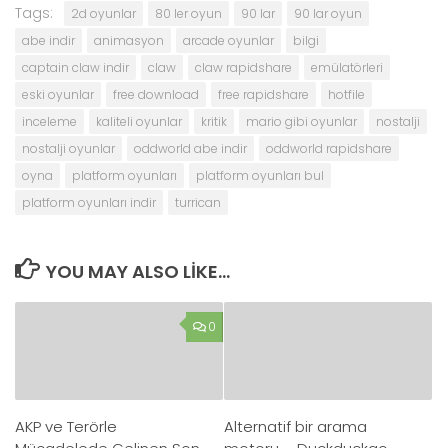
Tags:
2d oyunlar
80 ler oyun
90 lar
90 lar oyun
abe indir
animasyon
arcade oyunlar
bilgi
captain claw indir
claw
claw rapidshare
emülatörleri
eski oyunlar
free download
free rapidshare
hotfile
inceleme
kaliteli oyunlar
kritik
mario gibi oyunlar
nostalji
nostalji oyunlar
oddworld abe indir
oddworld rapidshare
oyna
platform oyunları
platform oyunları bul
platform oyunları indir
turrican
YOU MAY ALSO LIKE...
0
AKP ve Terörle
Alternatif bir arama