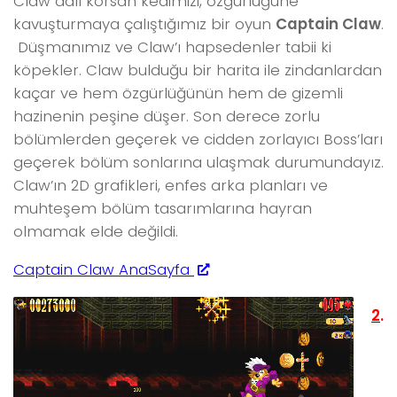
Claw adlı korsan kedimizi, özgürlüğüne
kavuşturmaya çalıştığımız bir oyun
Captain Claw
.
Düşmanımız ve Claw’ı hapsedenler tabii ki
köpekler. Claw bulduğu bir harita ile zindanlardan
kaçar ve hem özgürlüğünün hem de gizemli
hazinenin peşine düşer. Son derece zorlu
bölümlerden geçerek ve cidden zorlayıcı Boss’ları
geçerek bölüm sonlarına ulaşmak durumundayız.
Claw’ın 2D grafikleri, enfes arka planları ve
muhteşem bölüm tasarımlarına hayran
olmamak elde değildi.
Captain Claw AnaSayfa
2
.