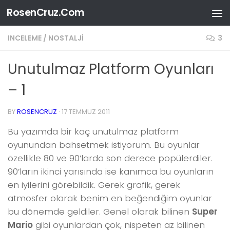
RosenCruz.Com
Skip to content
INCELEME
/
NOSTALJI
3
Unutulmaz Platform Oyunları
– 1
BY
ROSENCRUZ
·
17 TEMMUZ 2011
Bu yazımda bir kaç unutulmaz platform
oyunundan bahsetmek istiyorum. Bu oyunlar
özellikle 80 ve 90’larda son derece popülerdiler.
90’ların ikinci yarısında ise kanımca bu oyunların
en iyilerini görebildik. Gerek grafik, gerek
atmosfer olarak benim en beğendiğim oyunlar
bu dönemde geldiler. Genel olarak bilinen
Super
Mario
gibi oyunlardan çok, nispeten az bilinen