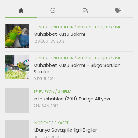
GENEL
/
GENEL KÜLTÜR
/
MUHABBET KUŞU BAKIMI
Muhabbet Kuşu Bakımı
12 AĞUSTOS 2012
GENEL
/
GENEL KÜLTÜR
/
MUHABBET KUŞU BAKIMI
Muhabbet Kuşu Bakımı – Sıkça Sorulan
Sorular
9 EYLÜL 2014
TELEVIZYON / SINEMA
Intouchables (2011) Türkçe Altyazı
21 NISAN 2012
INCELEME
/
SIYASET
1.Dünya Savaşı ile İlgili Bilgiler
30 OCAK 2012