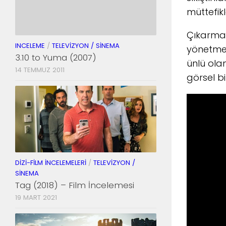
müttefikl
Çıkarmanı
INCELEME
/
TELEVIZYON / SINEMA
yönetmenl
3.10 to Yuma (2007)
ünlü ola
14 TEMMUZ 2011
görsel bi
DIZI-FILM İNCELEMELERI
/
TELEVIZYON /
SINEMA
Tag (2018) – Film İncelemesi
19 MART 2021