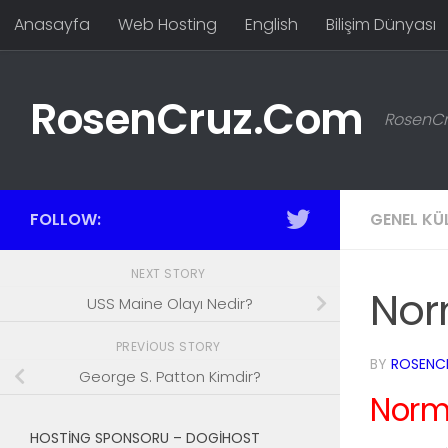
Anasayfa
Web Hosting
English
Bilişim Dünyası
Skip to content
RosenCruz.Com
RosenCru
FOLLOW:
GENEL KÜ
NEXT STORY
Nor
USS Maine Olayı Nedir?
PREVIOUS STORY
BY
ROSENC
George S. Patton Kimdir?
Norm
HOSTING SPONSORU – DOGIHOST