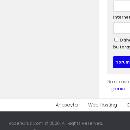
İnternet
Daha
bu tara
Bu site is
öğrenin.
Anasayfa
Web Hosting
E
RosenCruz.Com © 2026. All Rights Reserved.