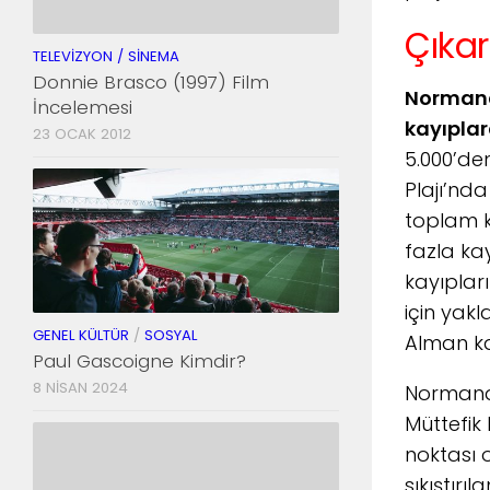
Çıka
TELEVIZYON / SINEMA
Donnie Brasco (1997) Film
Normand
İncelemesi
kayıplar
23 OCAK 2012
5.000’de
Plajı’nda
toplam ka
fazla ka
kayıplar
için yakl
GENEL KÜLTÜR
/
SOSYAL
Alman ka
Paul Gascoigne Kimdir?
8 NISAN 2024
Normandi
Müttefik 
noktası o
sıkıştırı