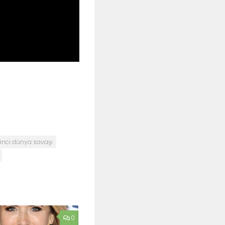
kinci dünya savaşı
0