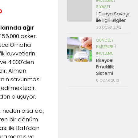
INCELEME
/
SIYASET
?
1.Dünya Savaşı
ile İlgili Bilgiler
arında ağır
30 OCAK 2012
156.000 asker,
GÜNCEL /
sadece Omaha
HABERLER
/
ik kuvvetlerin
INCELEME
Bireysel
 ve 4.000’den
Emeklilik
dir. Alman
Sistemi
manın savunması
6 OCAK 2013
 edilmektedir.
rden oluşuyor.
a neden olsa da,
tiren bir dönüm
ası ile Batı’dan
rduramamış ve