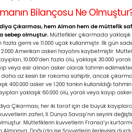
rmanın Bilançosu Ne Olmuştur
iya Çıkarması, hem Alman hem de müttefik safl
a sebep olmuştur.
Müttefikler çıkarmada yaklaşık 
n fazla gemi ve 11.000 uçak kullanmıştır. İlk gün 
 2.000 Amerikan askeri hayatını kaybetmiştir. Müttef
yıpları, 10.000’den fazla ölü, yaklaşık 30.000 yaralı
yıp veya esir alınan asker olarak tahmin edilmekte
ı daha az kesin bir rakama sahiptir, ancak çıkar
aşık 400.000 asker ve 1.200 tankın kullanıldığı tahmin
yıpları yaklaşık 60.000 ölü, yaralı veya kayıp aske
ya Çıkarması, her iki taraf için de büyük kayıplar
kuvvetlerin zaferi, II. Dünya Savaşı’nın seyrini değiş
lmuştur. Müttefiklerin kuvvetlerin Fransa’yı kurtarm
lan Almanya, Doğu’da ise Sovyetlerin ilerleyişini du