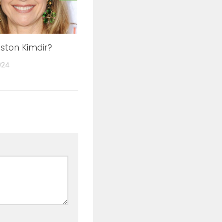
eston Kimdir?
024