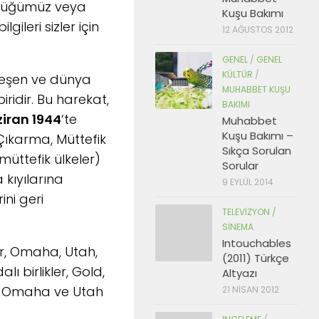
ördüğümüz veya
Kuşu Bakımı
gileri sizler için
12 AĞUSTOS 2012
GENEL
/
GENEL
KÜLTÜR
/
kleşen ve dünya
MUHABBET KUŞU
ridir. Bu harekat,
BAKIMI
ziran 1944
‘te
Muhabbet
Kuşu Bakımı –
Çıkarma, Müttefik
Sıkça Sorulan
müttefik ülkeler)
Sorular
kıyılarına
9 EYLÜL 2014
ini geri
TELEVIZYON /
SINEMA
Intouchables
ler, Omaha, Utah,
(2011) Türkçe
ı birlikler, Gold,
Altyazı
ise Omaha ve Utah
21 NISAN 2012