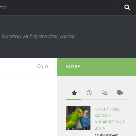
ema
fırsatları ve hayata dair yazılar
0
MORE
GENEL
/
GENEL
KÜLTÜR
/
MUHABBET KUŞU
BAKIMI
Muhabbet