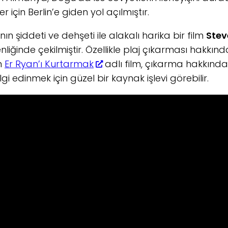
er için Berlin’e giden yol açılmıştır.
n şiddeti ve dehşeti ile alakalı harika bir film
Stev
iğinde çekilmiştir. Özellikle plaj çıkarması hakkındak
n
Er Ryan’ı Kurtarmak
adlı film, çıkarma hakkında
lgi edinmek için güzel bir kaynak işlevi görebilir.