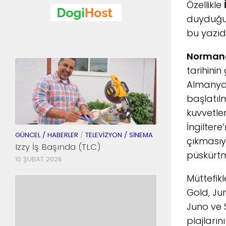
Özellikle
duyduğ
bu yazıd
Normand
tarihini
Almanya’
başlatılm
kuvvetler
İngilter
GÜNCEL / HABERLER
/
TELEVIZYON / SINEMA
çıkmasıyl
Izzy İş Başında (TLC)
püskürtm
10 ŞUBAT 2026
Müttefikl
Gold, Jun
Juno ve S
plajların