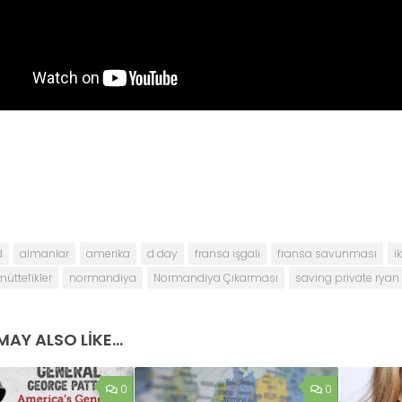
d
almanlar
amerika
d day
fransa işgali
fransa savunması
i
müttefikler
normandiya
Normandiya Çıkarması
saving private ryan
AY ALSO LIKE...
0
0