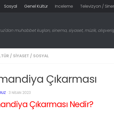
Sosyal
Genel Kültür
Inceleme
Televizyon / Sin
z'dan muhabbet kuşları, sinema, siyaset, müzik, alışveriş 
LTÜR
/
SIYASET
/
SOSYAL
mandiya Çıkarması
RUZ
·
3 NISAN 2023
andiya Çıkarması Nedir?