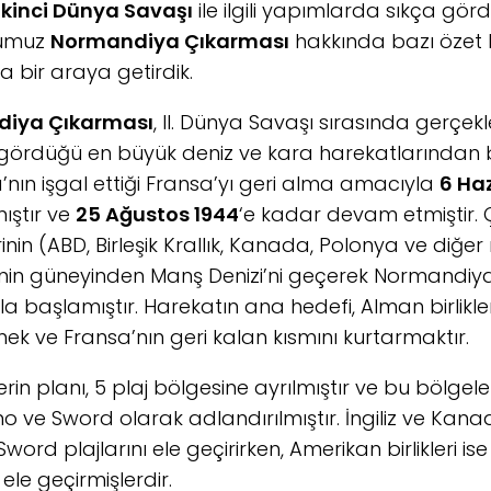
İkinci Dünya Savaşı
ile ilgili yapımlarda sıkça g
umuz
Normandiya Çıkarması
hakkında bazı özet bil
a bir araya getirdik.
iya Çıkarması
, II. Dünya Savaşı sırasında gerçe
n gördüğü en büyük deniz ve kara harekatlarından bi
nın işgal ettiği Fransa’yı geri alma amacıyla
6 Ha
ıştır ve
25 Ağustos 1944
‘e kadar devam etmiştir. 
inin (ABD, Birleşik Krallık, Kanada, Polonya ve diğer 
e’nin güneyinden Manş Denizi’ni geçerek Normandiya 
a başlamıştır. Harekatın ana hedefi, Alman birlikler
ek ve Fransa’nın geri kalan kısmını kurtarmaktır.
erin planı, 5 plaj bölgesine ayrılmıştır ve bu bölge
o ve Sword olarak adlandırılmıştır. İngiliz ve Kanadal
word plajlarını ele geçirirken, Amerikan birlikleri 
ı ele geçirmişlerdir.