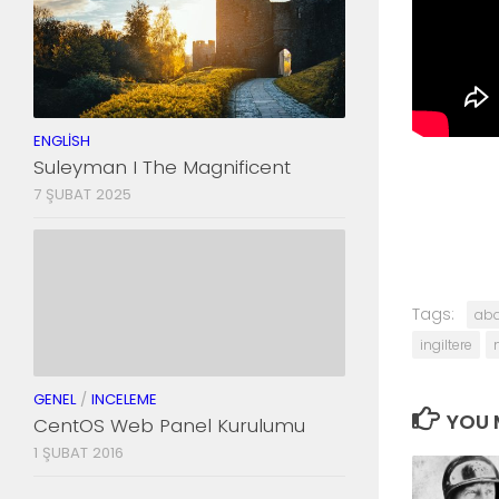
ENGLISH
Suleyman I The Magnificent
7 ŞUBAT 2025
Tags:
ab
ingiltere
GENEL
/
INCELEME
YOU M
CentOS Web Panel Kurulumu
1 ŞUBAT 2016