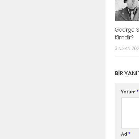
George S
Kimdir?
3 NISAN 20
BIR YANI
Yorum
*
Ad
*