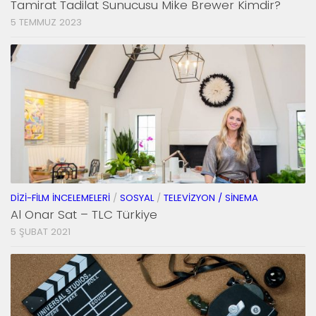
Tamirat Tadilat Sunucusu Mike Brewer Kimdir?
5 TEMMUZ 2023
DIZI-FILM İNCELEMELERI
/
SOSYAL
/
TELEVIZYON / SINEMA
Al Onar Sat – TLC Türkiye
5 ŞUBAT 2021