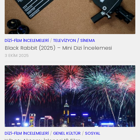
DIZI-FILM İNCELEMELERI
/
TELEVIZYON / SINEMA
Black Rabbit (2025) – Mini Dizi İncelemesi
3 EKIM 2025
DIZI-FILM İNCELEMELERI
/
GENEL KÜLTÜR
/
SOSYAL