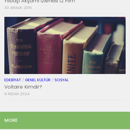
Yılbaşı Akşamı İzlenesi 12 Film
30 ARALIK 2019
EDEBIYAT
/
GENEL KÜLTÜR
/
SOSYAL
Voltaire Kimdir?
9 NISAN 2024
MORE