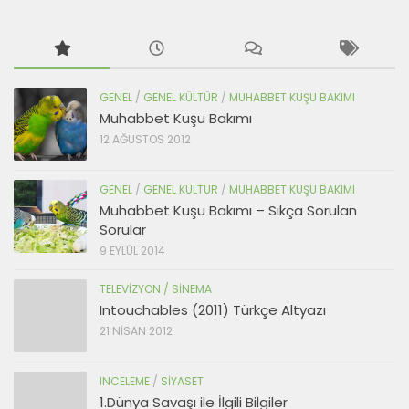
GENEL
/
GENEL KÜLTÜR
/
MUHABBET KUŞU BAKIMI
Muhabbet Kuşu Bakımı
12 AĞUSTOS 2012
GENEL
/
GENEL KÜLTÜR
/
MUHABBET KUŞU BAKIMI
Muhabbet Kuşu Bakımı – Sıkça Sorulan
Sorular
9 EYLÜL 2014
TELEVIZYON / SINEMA
Intouchables (2011) Türkçe Altyazı
21 NISAN 2012
INCELEME
/
SIYASET
1.Dünya Savaşı ile İlgili Bilgiler