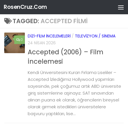
RosenCruz.Com
Skip to content
TAGGED:
ACCEPTED FILMI
DIZI-FILM İNCELEMELERI
/
TELEVIZYON / SINEMA
0
24 NISAN 2026
Accepted (2006) – Film
İncelemesi
Kendi Üniversitesini Kuran Fırlama Liseliler –
Accepted İzlediğimiz Hollywood yapımları
sayesinde, pek çoğumuz artık ABD üniversite
giriş sistemlerine aşinayız. SAT sınavından
alınan puana ek olarak, öğrencilerin bireysel
olarak girmek istedikleri üniversitelere
başvuru yaptıkları, lise...