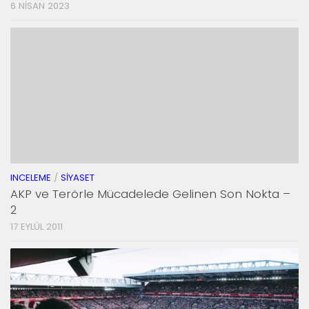
6 NISAN 2023
INCELEME
/
SIYASET
AKP ve Terörle Mücadelede Gelinen Son Nokta –
2
17 EYLÜL 2011