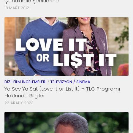
Çanakkale Şehitlerine
18 MART 2012
DIZI-FILM İNCELEMELERI
/
TELEVIZYON / SINEMA
Ya Sev Ya Sat (Love It or List It) – TLC Programı
Hakkında Bilgiler
22 ARALIK 2023