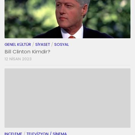
GENEL KÜLTÜR
/
SIYASET
/
SOSYAL
Bill Clinton Kimdir?
12 NISAN 2023
INCELEME
/
TELEVIZYON / SINEMA