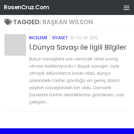
RosenCruz.Com
Skip to content
TAGGED:
BAŞKAN WILSON
INCELEME
/
SIYASET
30 OCAK 2012
1.Dünya Savaşı ile İlgili Bilgiler
Bütün savaşlara son verecek nihai savaş
olması bekleniyordu 1. Büyük savaşın. öyle
olmadı. Milyonlarca insan öldü, dünya
üzerindeki tarihin gördüğü en geniş alana
yayılan savaşlardan biri oldu. Osmanlı
Devletini tarihin derinliklerine gönderen, can
çekişen...