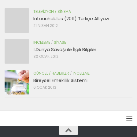
TELEVIZYON / SINEMA
Intouchables (2011) Türkçe Altyazı
21 NISAN 2012
INCELEME
/
SIYASET
1.Dünya Savaşı ile İlgili Bilgiler
30 OCAK 2012
GÜNCEL / HABERLER
/
INCELEME
Bireysel Emeklilik Sistemi
6 OCAK 2013