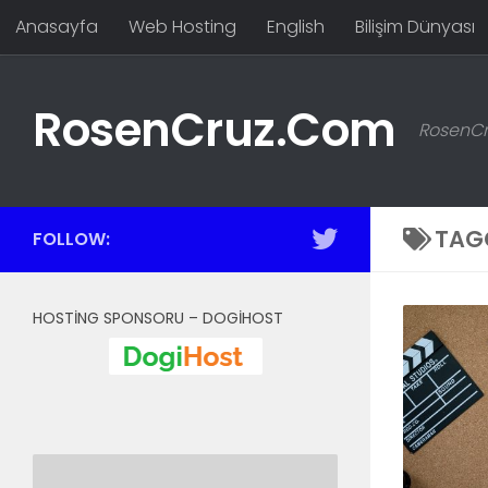
Anasayfa
Web Hosting
English
Bilişim Dünyası
Skip to content
RosenCruz.Com
RosenCru
TAG
FOLLOW:
HOSTING SPONSORU – DOGIHOST