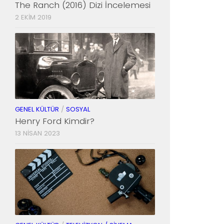
The Ranch (2016) Dizi İncelemesi
2 EKIM 2019
GENEL KÜLTÜR
/
SOSYAL
Henry Ford Kimdir?
13 NISAN 2023