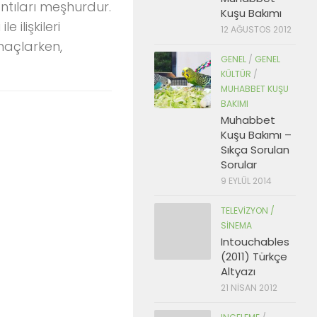
ntıları meşhurdur.
Kuşu Bakımı
e ilişkileri
12 AĞUSTOS 2012
maçlarken,
GENEL
/
GENEL
KÜLTÜR
/
MUHABBET KUŞU
BAKIMI
Muhabbet
Kuşu Bakımı –
Sıkça Sorulan
Sorular
9 EYLÜL 2014
TELEVIZYON /
SINEMA
Intouchables
(2011) Türkçe
Altyazı
21 NISAN 2012