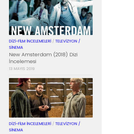
DIZI-FILM İNCELEMELERI
/
TELEVIZYON /
SINEMA
New Amsterdam (2018) Dizi
İncelemesi
13 MAYIS 2019
DIZI-FILM İNCELEMELERI
/
TELEVIZYON /
SINEMA