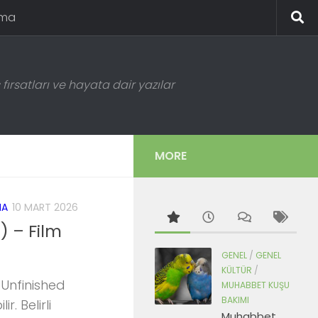
ema
fırsatları ve hayata dair yazılar
MORE
MA
10 MART 2026
) – Film
GENEL
/
GENEL
KÜLTÜR
/
 Unfinished
MUHABBET KUŞU
BAKIMI
r. Belirli
Muhabbet