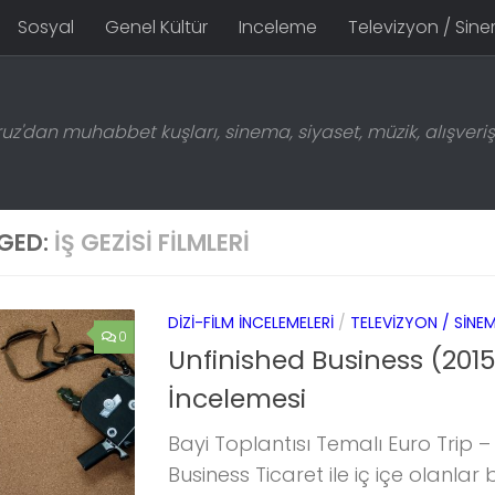
Sosyal
Genel Kültür
Inceleme
Televizyon / Sin
z'dan muhabbet kuşları, sinema, siyaset, müzik, alışveriş 
GED:
IŞ GEZISI FILMLERI
DIZI-FILM İNCELEMELERI
/
TELEVIZYON / SINE
0
Unfinished Business (2015
İncelemesi
Bayi Toplantısı Temalı Euro Trip –
Business Ticaret ile iç içe olanlar bili