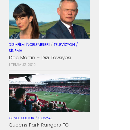
DIZI-FILM İNCELEMELERI
/
TELEVIZYON /
SINEMA
Doc Martin – Dizi Tavsiyesi
1 TEMMUZ 2019
GENEL KÜLTÜR
/
SOSYAL
Queens Park Rangers FC