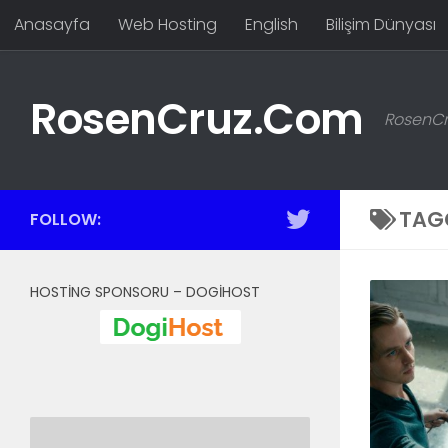
Anasayfa
Web Hosting
English
Bilişim Dünyası
Skip to content
RosenCruz.Com
RosenCru
TAG
FOLLOW:
HOSTING SPONSORU – DOGIHOST