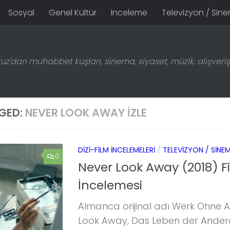
Sosyal
Genel Kültür
Inceleme
Televizyon / Sin
z'dan muhabbet kuşları, sinema, siyaset, müzik, alışveriş 
GED:
NEVER LOOK AWAY IZLE
DIZI-FILM İNCELEMELERI
/
TELEVIZYON / SINE
0
Never Look Away (2018) F
İncelemesi
Almanca orijinal adı Werk Ohne A
Look Away, Das Leben der Anderen