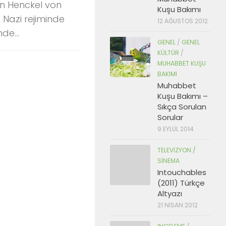
ian Henckel von
Kuşu Bakımı
 Nazi rejiminde
12 AĞUSTOS 2012
e...
GENEL
/
GENEL
KÜLTÜR
/
MUHABBET KUŞU
BAKIMI
Muhabbet
Kuşu Bakımı –
Sıkça Sorulan
Sorular
9 EYLÜL 2014
TELEVIZYON /
SINEMA
Intouchables
(2011) Türkçe
Altyazı
21 NISAN 2012