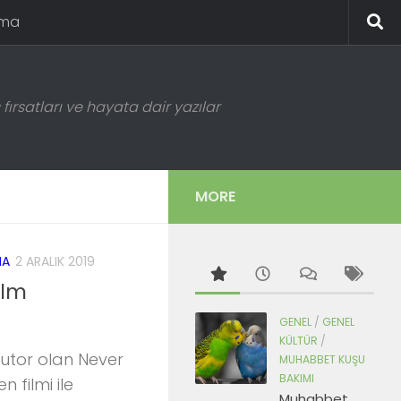
ema
fırsatları ve hayata dair yazılar
MORE
MA
2 ARALIK 2019
ilm
GENEL
/
GENEL
KÜLTÜR
/
utor olan Never
MUHABBET KUŞU
BAKIMI
 filmi ile
Muhabbet