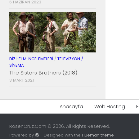
6 HAZIRAN 2023
DIZI-FILM İNCELEMELERI
/
TELEVIZYON /
SINEMA
The Sisters Brothers (2018)
3 MART 2021
Anasayfa
Web Hosting
E
RosenCruz.Com © 2026. All Rights Reserved.
Powered by
- Designed with the
Hueman theme