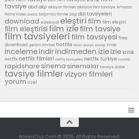
tavsiye
abd
akp
aksiyon film tavsiye
aksiyon filmleri
Amazon
dizi tavsiyeleri
Prime Video
bağımsız filmler
bilgi
analiz
eleştiri
download
film
film eleştiri
edebiyat
film izle
film tavsiye
film eleştirisi
film tavsiyeleri
film tavsiyesi
free
hotfile
download
gerilim filmleri
imdb
ikinci dünya savaşı
inceleme
indirmeden izle
indir
izle
kritik
netflix filmleri
netflix türkiye
netflix
netflix tavsiyeleri
nostalji
sinema
rapidshare
sinemalar
tavsiye diziler
tavsiye filmler
vizyon filmleri
yorum
özet
RosenCruz.Com © 2026. All Rights Reserved.