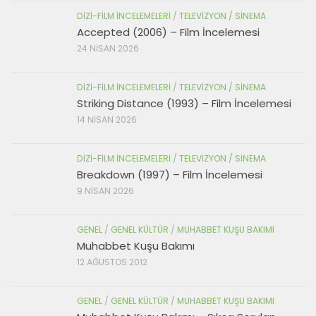
DIZI-FILM İNCELEMELERI
/
TELEVIZYON / SINEMA
Accepted (2006) – Film İncelemesi
24 NISAN 2026
DIZI-FILM İNCELEMELERI
/
TELEVIZYON / SINEMA
Striking Distance (1993) – Film İncelemesi
14 NISAN 2026
DIZI-FILM İNCELEMELERI
/
TELEVIZYON / SINEMA
Breakdown (1997) – Film İncelemesi
9 NISAN 2026
GENEL
/
GENEL KÜLTÜR
/
MUHABBET KUŞU BAKIMI
Muhabbet Kuşu Bakımı
12 AĞUSTOS 2012
GENEL
/
GENEL KÜLTÜR
/
MUHABBET KUŞU BAKIMI