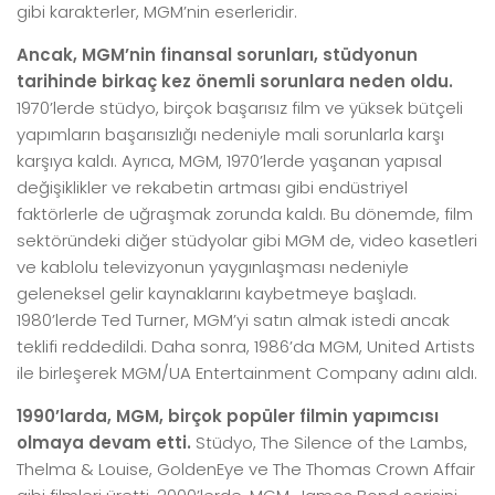
gibi karakterler, MGM’nin eserleridir.
Ancak, MGM’nin finansal sorunları, stüdyonun
tarihinde birkaç kez önemli sorunlara neden oldu.
1970’lerde stüdyo, birçok başarısız film ve yüksek bütçeli
yapımların başarısızlığı nedeniyle mali sorunlarla karşı
karşıya kaldı. Ayrıca, MGM, 1970’lerde yaşanan yapısal
değişiklikler ve rekabetin artması gibi endüstriyel
faktörlerle de uğraşmak zorunda kaldı. Bu dönemde, film
sektöründeki diğer stüdyolar gibi MGM de, video kasetleri
ve kablolu televizyonun yaygınlaşması nedeniyle
geleneksel gelir kaynaklarını kaybetmeye başladı.
1980’lerde Ted Turner, MGM’yi satın almak istedi ancak
teklifi reddedildi. Daha sonra, 1986’da MGM, United Artists
ile birleşerek MGM/UA Entertainment Company adını aldı.
1990’larda, MGM, birçok popüler filmin yapımcısı
olmaya devam etti.
Stüdyo, The Silence of the Lambs,
Thelma & Louise, GoldenEye ve The Thomas Crown Affair