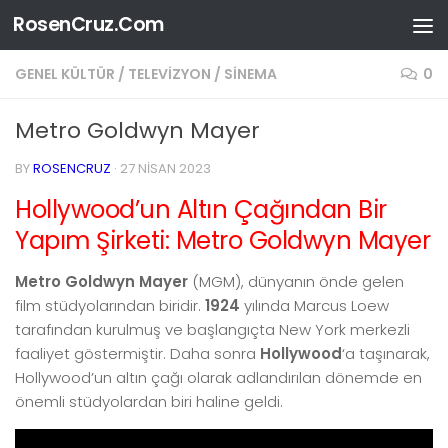
RosenCruz.Com
Skip to content
GENEL KÜLTÜR
/
TELEVIZYON / SINEMA
0
Metro Goldwyn Mayer
BY
ROSENCRUZ
·
27 NISAN 2023
Hollywood’un Altın Çağından Bir
Yapım Şirketi: Metro Goldwyn Mayer
Metro Goldwyn Mayer
(MGM), dünyanın önde gelen
film stüdyolarından biridir.
1924
yılında Marcus Loew
tarafından kurulmuş ve başlangıçta New York merkezli
faaliyet göstermiştir. Daha sonra
Hollywood
‘a taşınarak,
Hollywood’un altın çağı olarak adlandırılan dönemde en
önemli stüdyolardan biri haline geldi.