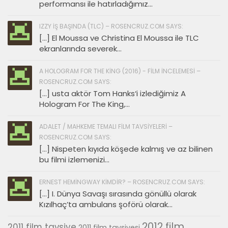
performansı ile hatırladığımız...
IZZY İŞ BAŞINDA (TLC) – ROSENCRUZ.COM SAYS:
[…] El Moussa ve Christina El Moussa ile TLC
ekranlarında severek...
A HOLOGRAM FOR THE KING (2016) - FILM İNCELEMESI –
ROSENCRUZ.COM SAYS:
[…] usta aktör Tom Hanks‘i izlediğimiz A
Hologram For The King,...
ADALET / MAHKEME TEMALI FILM TAVSIYELERI –
ROSENCRUZ.COM SAYS:
[…] Nispeten kıyıda köşede kalmış ve az bilinen
bu filmi izlemenizi...
ERNEST HEMINGWAY KIMDIR? – ROSENCRUZ.COM SAYS:
[…] I. Dünya Savaşı sırasında gönüllü olarak
Kızılhaç’ta ambulans şoförü olarak...
2012 film
2011 film tavsiye
2011 film tavsiyesi