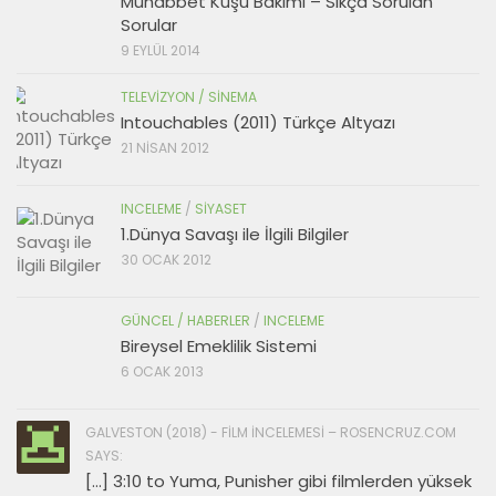
Muhabbet Kuşu Bakımı – Sıkça Sorulan
Sorular
9 EYLÜL 2014
TELEVIZYON / SINEMA
Intouchables (2011) Türkçe Altyazı
21 NISAN 2012
INCELEME
/
SIYASET
1.Dünya Savaşı ile İlgili Bilgiler
30 OCAK 2012
GÜNCEL / HABERLER
/
INCELEME
Bireysel Emeklilik Sistemi
6 OCAK 2013
GALVESTON (2018) - FILM İNCELEMESI – ROSENCRUZ.COM
SAYS:
[…] 3:10 to Yuma, Punisher gibi filmlerden yüksek