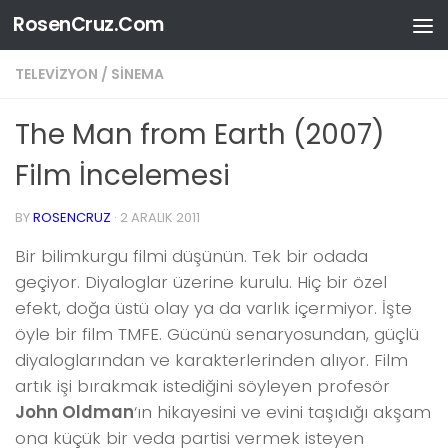
RosenCruz.Com
Skip to content
TELEVIZYON / SINEMA
The Man from Earth (2007)
Film İncelemesi
BY
ROSENCRUZ
·
2 ARALIK 2011
Bir bilimkurgu filmi düşünün. Tek bir odada
geçiyor. Diyaloglar üzerine kurulu. Hiç bir özel
efekt, doğa üstü olay ya da varlık içermiyor. İşte
öyle bir film TMFE. Gücünü senaryosundan, güçlü
diyaloglarından ve karakterlerinden alıyor. Film
artık işi bırakmak istediğini söyleyen profesör
John Oldman
‘ın hikayesini ve evini taşıdığı akşam
ona küçük bir veda partisi vermek isteyen