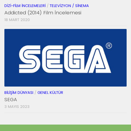
DIZI-FILM İNCELEMELERI
/
TELEVIZYON / SINEMA
Addicted (2014) Film İncelemesi
18 MART 2020
BILIŞIM DÜNYASI
/
GENEL KÜLTÜR
SEGA
3 MAYIS 2023