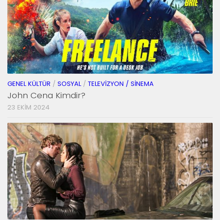
GENEL KÜLTÜR
/
SOSYAL
/
TELEVIZYON / SINEMA
John Cena Kimdir?
23 EKIM 2024