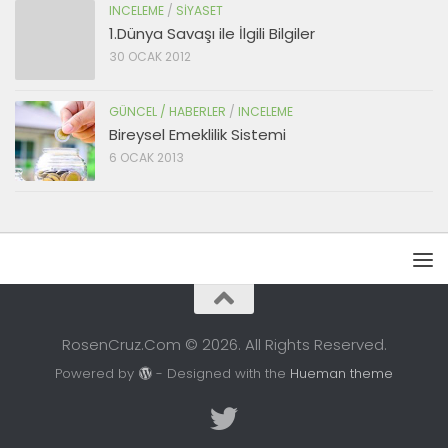
INCELEME
/
SIYASET
1.Dünya Savaşı ile İlgili Bilgiler
30 OCAK 2012
GÜNCEL / HABERLER
/
INCELEME
Bireysel Emeklilik Sistemi
6 OCAK 2013
RosenCruz.Com © 2026. All Rights Reserved.
Powered by
- Designed with the
Hueman theme