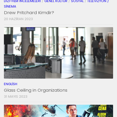
DIZI-FILM İNCELEMELERI
/
GENEL KÜLTÜR
/
SOSYAL
/
TELEVIZYON /
SINEMA
Drew Pritchard Kimdir?
20 HAZIRAN 2023
ENGLISH
Glass Ceiling in Organizations
31 MAYIS 2023