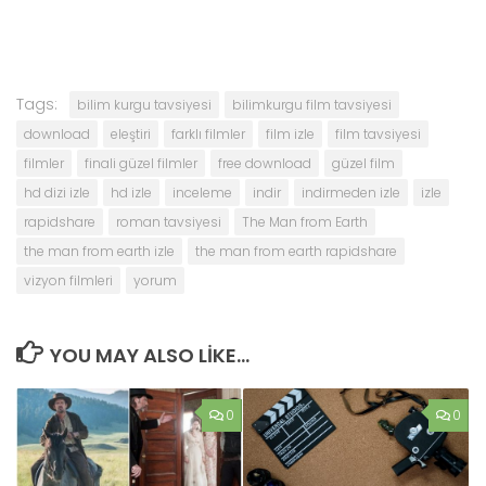
Tags:
bilim kurgu tavsiyesi
bilimkurgu film tavsiyesi
download
eleştiri
farklı filmler
film izle
film tavsiyesi
filmler
finali güzel filmler
free download
güzel film
hd dizi izle
hd izle
inceleme
indir
indirmeden izle
izle
rapidshare
roman tavsiyesi
The Man from Earth
the man from earth izle
the man from earth rapidshare
vizyon filmleri
yorum
YOU MAY ALSO LIKE...
0
0