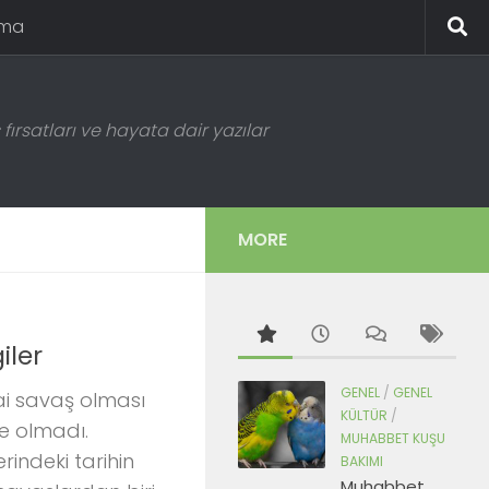
ema
fırsatları ve hayata dair yazılar
MORE
iler
GENEL
/
GENEL
ai savaş olması
KÜLTÜR
/
le olmadı.
MUHABBET KUŞU
rindeki tarihin
BAKIMI
Muhabbet