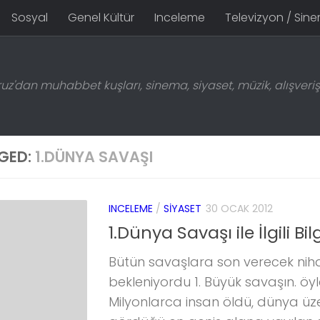
Sosyal
Genel Kültür
Inceleme
Televizyon / Sin
z'dan muhabbet kuşları, sinema, siyaset, müzik, alışveriş 
GED:
1.DÜNYA SAVAŞI
INCELEME
/
SIYASET
30 OCAK 2012
1.Dünya Savaşı ile İlgili Bilg
Bütün savaşlara son verecek nih
bekleniyordu 1. Büyük savaşın. öy
Milyonlarca insan öldü, dünya üze