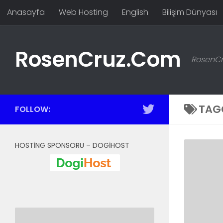
Anasayfa
Web Hosting
English
Bilişim Dünyası
Skip to content
RosenCruz.Com
RosenCru
TAG
FOLLOW:
HOSTING SPONSORU – DOGIHOST