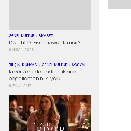
GENEL KÜLTÜR
/
SIYASET
Dwight D. Eisenhower Kimdir?
6 NISAN 2023
BILIŞIM DÜNYASI
/
GENEL KÜLTÜR
/
SOSYAL
Kredi kartı dolandırıcılıklarını
engellemenin 14 yolu
6 EYLÜL 2017