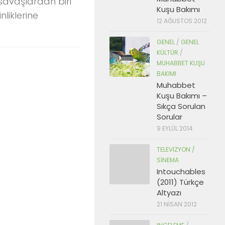
savaşlardan biri
Kuşu Bakımı
nliklerine
12 AĞUSTOS 2012
GENEL
/
GENEL
KÜLTÜR
/
MUHABBET KUŞU
BAKIMI
Muhabbet
Kuşu Bakımı –
Sıkça Sorulan
Sorular
9 EYLÜL 2014
TELEVIZYON /
SINEMA
Intouchables
(2011) Türkçe
Altyazı
21 NISAN 2012