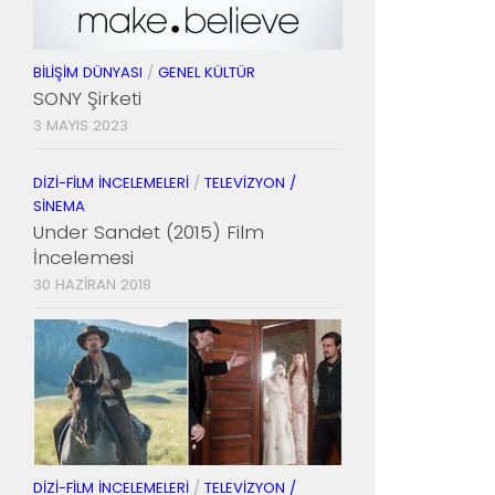
BILIŞIM DÜNYASI
/
GENEL KÜLTÜR
SONY Şirketi
3 MAYIS 2023
DIZI-FILM İNCELEMELERI
/
TELEVIZYON /
SINEMA
Under Sandet (2015) Film
İncelemesi
30 HAZIRAN 2018
DIZI-FILM İNCELEMELERI
/
TELEVIZYON /