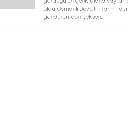
gördüğü en geniş alana yayılan 
oldu. Osmanlı Devletini tarihin deri
gönderen, can çekişen...