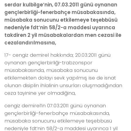
serdar kulbilge’nin, 07.03.2011 günü oynanan
gençlerbirliği-fenerbahçe müsabakasında,
müsabaka sonucunu etkilemeye teşebbüsü
nedeniyle fdt’nin 58/2-a maddesi uyarınca
takdiren 2 yil müsabakalardan men cezasi ile
cezalandırılmasına,
17- cengiz demirel hakkında; 20.03.2011 günü
oynanan gençlerbirliği-trabzonspor
müsabakasında, müsabaka sonucunu
etkilemekten dolayı sevk yapılmış ise de isnat
olunan disiplin ihlalinin unsurları oluşmadığından
ceza tayinine yer olmadiğina,
cengiz demirel’in 07.03.2011 günü oynanan
gençlerbirliği-fenerbahçe müsabakasında,
müsabaka sonucunu etkilemeye teşebbüsü
nedeniyle fdt’nin 58/2-a maddesi uyarınca 1 yil