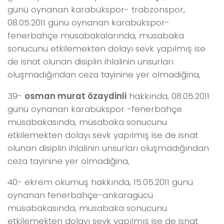
günü oynanan karabükspor- trabzonspor,
08.05.2011 günü oynanan karabükspor-
fenerbahçe müsabakalarında, müsabaka
sonucunu etkilemekten dolayı sevk yapılmış ise
de isnat olunan disiplin ihlalinin unsurları
oluşmadığından ceza tayinine yer olmadiğina,
39-
osman murat özaydinli
hakkında, 08.05.2011
günü oynanan karabükspor -fenerbahçe
müsabakasında, müsabaka sonucunu
etkilemekten dolayı sevk yapılmış ise de isnat
olunan disiplin ihlalinin unsurları oluşmadığından
ceza tayinine yer olmadiğina,
40- ekrem okumuş hakkında, 15.05.2011 günü
oynanan fenerbahçe-ankaragücü
müsabakasında, müsabaka sonucunu
etkilemekten dolayı sevk yapılmış ise de isnat