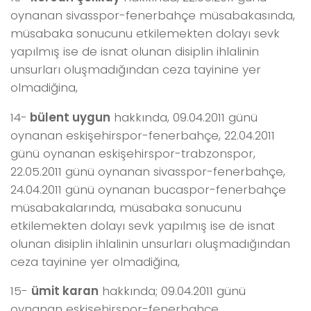
oynanan sivasspor-fenerbahçe müsabakasında,
müsabaka sonucunu etkilemekten dolayı sevk
yapılmış ise de isnat olunan disiplin ihlalinin
unsurları oluşmadığından ceza tayinine yer
olmadiğina,
14-
bülent uygun
hakkında, 09.04.2011 günü
oynanan eskişehirspor-fenerbahçe, 22.04.2011
günü oynanan eskişehirspor-trabzonspor,
22.05.2011 günü oynanan sivasspor-fenerbahçe,
24.04.2011 günü oynanan bucaspor-fenerbahçe
müsabakalarında, müsabaka sonucunu
etkilemekten dolayı sevk yapılmış ise de isnat
olunan disiplin ihlalinin unsurları oluşmadığından
ceza tayinine yer olmadiğina,
15-
ümit karan
hakkında; 09.04.2011 günü
oynanan eskişehirspor-fenerbahçe