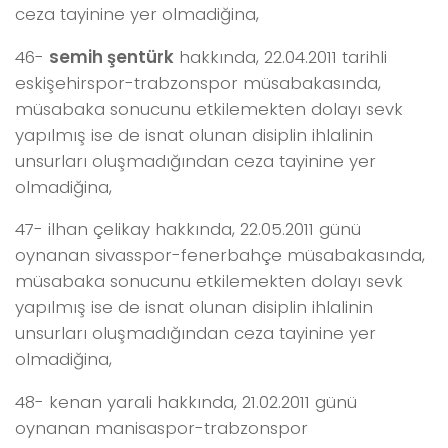
ceza tayinine yer olmadiğina,
46-
semih şentürk
hakkında, 22.04.2011 tarihli
eskişehirspor-trabzonspor müsabakasında,
müsabaka sonucunu etkilemekten dolayı sevk
yapılmış ise de isnat olunan disiplin ihlalinin
unsurları oluşmadığından ceza tayinine yer
olmadiğina,
47- ilhan çelikay hakkında, 22.05.2011 günü
oynanan sivasspor-fenerbahçe müsabakasında,
müsabaka sonucunu etkilemekten dolayı sevk
yapılmış ise de isnat olunan disiplin ihlalinin
unsurları oluşmadığından ceza tayinine yer
olmadiğina,
48- kenan yarali hakkında, 21.02.2011 günü
oynanan manisaspor-trabzonspor