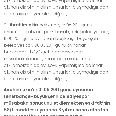
etkilemekten dolayı sevk yapılmış ise de isnat
olunan disiplin ihlalinin unsurları oluşmadığından
ceza tayinine yer olmadiğina,
9-
ibrahim akin
hakkında, 15.05.2011 günü
oynanan trabzonspor- büyükşehir belediyespor,
11.05.2011 günü oynanan beşiktaş- büyükşehir
belediyespor, 06.03.2011 günü oynanan
bursaspor- büyükşehir belediyespor
müsabakalarında, müsabaka sonucunu
etkilemekten dolayı sevk yapılmış ise de isnat
olunan disiplin ihlalinin unsurları oluşmadığından
ceza tayinine yer olmadiğina,
ibrahim akin’ın 01.05.2011 günü oynanan
fenerbahçe- büyükşehir belediyespor
müsabaka sonucunu etkilemekten eski fdt’nin
58/1. maddesi uyarınca 3 yil müsabakalardan