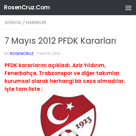
RosenCruz.Com
Skip to content
GÜNCEL / HABERLER
7 Mayıs 2012 PFDK Kararları
BY
ROSENCRUZ
·
7 MAYIS 2012
PFDK kararlarını açıkladı. Aziz Yıldırım,
Fenerbahçe, Trabzonspor ve diğer takımlar
kurumsal olarak herhangi bir ceza almadılar.
İşte tam liste ;