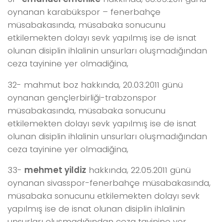
oynanan karabükspor – fenerbahçe
müsabakasında, müsabaka sonucunu
etkilemekten dolayı sevk yapılmış ise de isnat
olunan disiplin ihlalinin unsurları oluşmadığından
ceza tayinine yer olmadiğina,
32- mahmut boz hakkında, 20.03.2011 günü
oynanan gençlerbirliği-trabzonspor
müsabakasında, müsabaka sonucunu
etkilemekten dolayı sevk yapılmış ise de isnat
olunan disiplin ihlalinin unsurları oluşmadığından
ceza tayinine yer olmadiğina,
33-
mehmet yildiz
hakkında, 22.05.2011 günü
oynanan sivasspor-fenerbahçe müsabakasında,
müsabaka sonucunu etkilemekten dolayı sevk
yapılmış ise de isnat olunan disiplin ihlalinin
unsurları oluşmadığından ceza tayinine yer