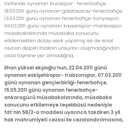
tarihinde oynanan bucaspor- fenerbahçe,
18.03.2011 günü oynanan galatasaray-fenerbahçe,
13.03.2011 günü oynanan fenerbahçe-konyaspor,
04.03.2011 günü oynanan kayserispor-manisaspor
müsabakalarında müsabaka sonucunu
etkilemekten dolayı sevk yapılmış ise de isnat
olunan disiplin ihlalinin unsurları oluşmadığından
ceza tayinine yer olmadiğina,
ilhan yüksel ekşioğlu’nun, 22.04.2011 günü
oynanan eskişehirspor- trabzonspor, 07.03.2011
günü oynanan gençlerbirliği-fenerbahçe,
15.05.2011 günü oynanan fenerbahçe-
ankaragücü müsabakalarında, müsabaka
sonucunu etkilemeye teşebbüsü nedeniyle
fdt’nin 58/2-a maddesi uyarınca takdiren 3 yil
hak mahrumiyeti cezasi ile cezalandırılmasına,