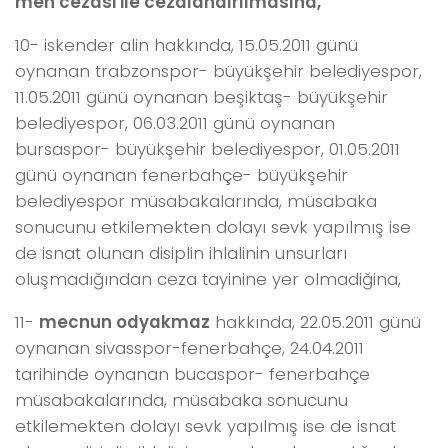
men cezasi ile cezalandırılmasına,
10- iskender alin hakkında, 15.05.2011 günü
oynanan trabzonspor- büyükşehir belediyespor,
11.05.2011 günü oynanan beşiktaş- büyükşehir
belediyespor, 06.03.2011 günü oynanan
bursaspor- büyükşehir belediyespor, 01.05.2011
günü oynanan fenerbahçe- büyükşehir
belediyespor müsabakalarında, müsabaka
sonucunu etkilemekten dolayı sevk yapılmış ise
de isnat olunan disiplin ihlalinin unsurları
oluşmadığından ceza tayinine yer olmadiğina,
11-
mecnun odyakmaz
hakkında, 22.05.2011 günü
oynanan sivasspor-fenerbahçe, 24.04.2011
tarihinde oynanan bucaspor- fenerbahçe
müsabakalarında, müsabaka sonucunu
etkilemekten dolayı sevk yapılmış ise de isnat