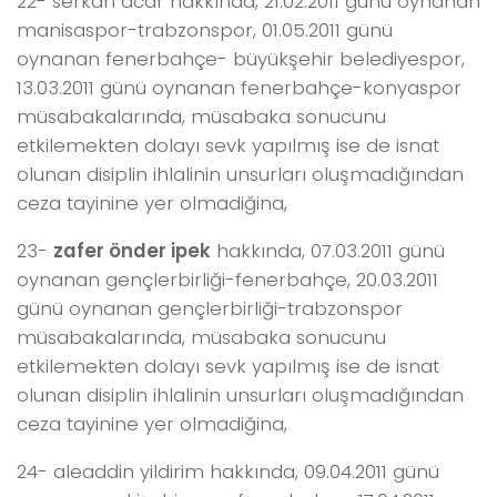
22- serkan acar hakkında, 21.02.2011 günü oynanan
manisaspor-trabzonspor, 01.05.2011 günü
oynanan fenerbahçe- büyükşehir belediyespor,
13.03.2011 günü oynanan fenerbahçe-konyaspor
müsabakalarında, müsabaka sonucunu
etkilemekten dolayı sevk yapılmış ise de isnat
olunan disiplin ihlalinin unsurları oluşmadığından
ceza tayinine yer olmadiğina,
23-
zafer önder ipek
hakkında, 07.03.2011 günü
oynanan gençlerbirliği-fenerbahçe, 20.03.2011
günü oynanan gençlerbirliği-trabzonspor
müsabakalarında, müsabaka sonucunu
etkilemekten dolayı sevk yapılmış ise de isnat
olunan disiplin ihlalinin unsurları oluşmadığından
ceza tayinine yer olmadiğina,
24- aleaddin yildirim hakkında, 09.04.2011 günü