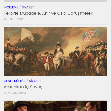
INCELEME
/
SIYASET
Terörle Mücadele, AKP ve Oslo Görüşmeleri
19 EYLÜL 2012
GENEL KÜLTÜR
/
SIYASET
Amerikan İç Savaşı
12 MAYIS 2023