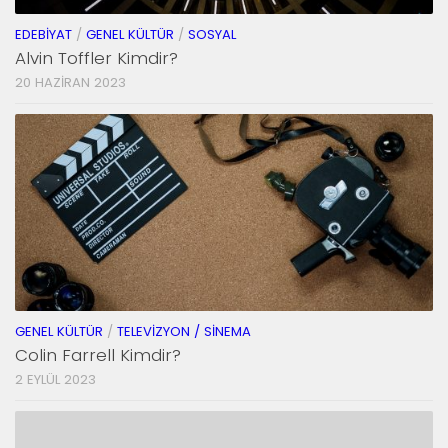
EDEBIYAT
/
GENEL KÜLTÜR
/
SOSYAL
Alvin Toffler Kimdir?
20 HAZIRAN 2023
GENEL KÜLTÜR
/
TELEVIZYON / SINEMA
Colin Farrell Kimdir?
2 EYLÜL 2023