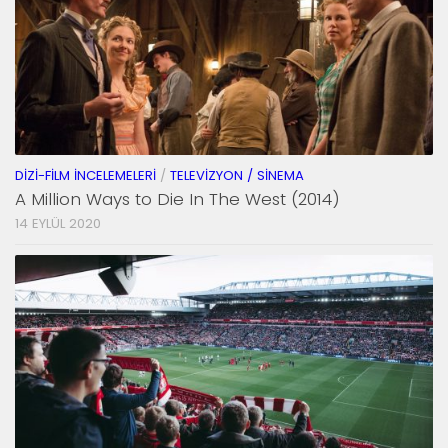
DIZI-FILM İNCELEMELERI
/
TELEVIZYON / SINEMA
A Million Ways to Die In The West (2014)
14 EYLÜL 2020