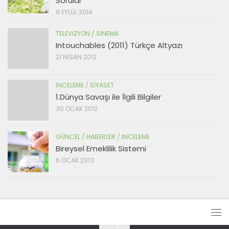
Sorular
9 EYLÜL 2014
TELEVIZYON / SINEMA
Intouchables (2011) Türkçe Altyazı
21 NISAN 2012
INCELEME
/
SIYASET
1.Dünya Savaşı ile İlgili Bilgiler
30 OCAK 2012
GÜNCEL / HABERLER
/
INCELEME
Bireysel Emeklilik Sistemi
6 OCAK 2013