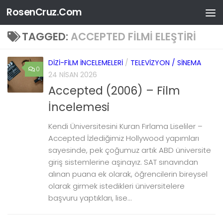
RosenCruz.Com
Skip to content
TAGGED:
ACCEPTED FILMI ELEŞTIRI
DIZI-FILM İNCELEMELERI
/
TELEVIZYON / SINEMA
0
24 NISAN 2026
Accepted (2006) – Film
İncelemesi
Kendi Üniversitesini Kuran Fırlama Liseliler –
Accepted İzlediğimiz Hollywood yapımları
sayesinde, pek çoğumuz artık ABD üniversite
giriş sistemlerine aşinayız. SAT sınavından
alınan puana ek olarak, öğrencilerin bireysel
olarak girmek istedikleri üniversitelere
başvuru yaptıkları, lise...