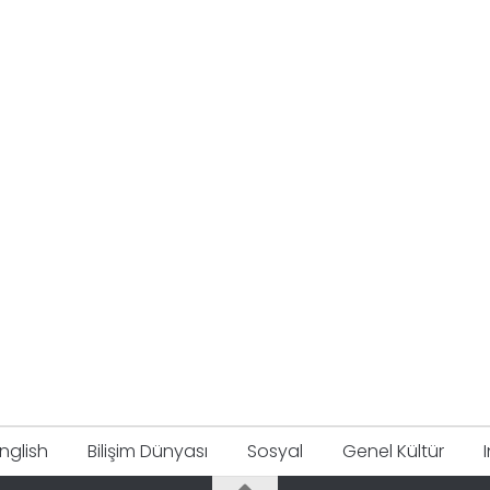
nglish
Bilişim Dünyası
Sosyal
Genel Kültür