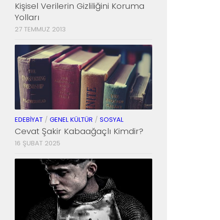
Kişisel Verilerin Gizliliğini Koruma
Yolları
27 TEMMUZ 2013
EDEBIYAT
/
GENEL KÜLTÜR
/
SOSYAL
Cevat Şakir Kabaağaçlı Kimdir?
16 ŞUBAT 2025