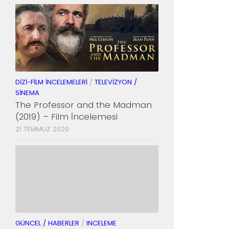
DIZI-FILM İNCELEMELERI
/
TELEVIZYON /
SINEMA
The Professor and the Madman
(2019) – Film İncelemesi
21 TEMMUZ 2020
GÜNCEL / HABERLER
/
INCELEME