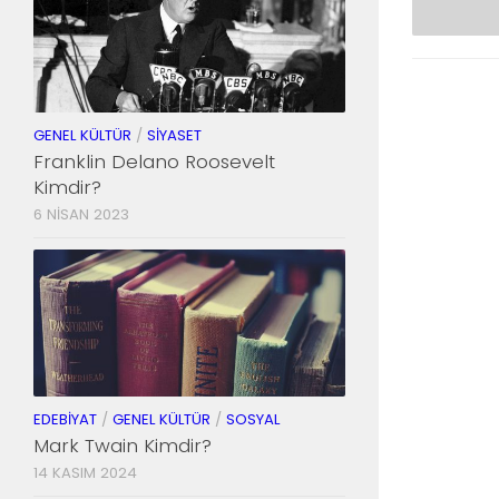
GENEL KÜLTÜR
/
SIYASET
Franklin Delano Roosevelt
Kimdir?
6 NISAN 2023
EDEBIYAT
/
GENEL KÜLTÜR
/
SOSYAL
Mark Twain Kimdir?
14 KASIM 2024