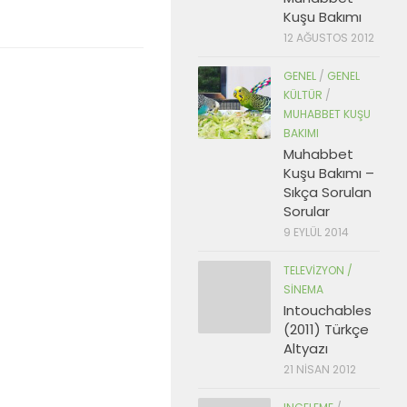
Kuşu Bakımı
12 AĞUSTOS 2012
GENEL
/
GENEL
KÜLTÜR
/
MUHABBET KUŞU
BAKIMI
Muhabbet
Kuşu Bakımı –
Sıkça Sorulan
Sorular
9 EYLÜL 2014
TELEVIZYON /
SINEMA
Intouchables
(2011) Türkçe
Altyazı
21 NISAN 2012