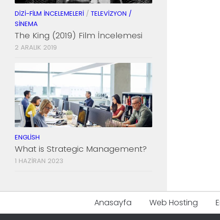
DIZI-FILM İNCELEMELERI
/
TELEVIZYON /
SINEMA
The King (2019) Film İncelemesi
2 ARALIK 2019
ENGLISH
What is Strategic Management?
1 HAZIRAN 2023
Anasayfa
Web Hosting
E