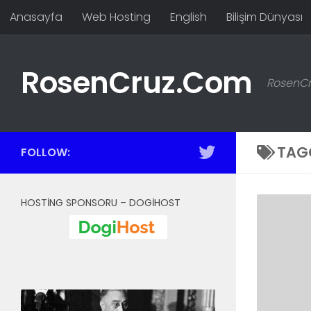
Anasayfa
Web Hosting
English
Bilişim Dünyası
Skip to content
RosenCruz.Com
RosenCru
TAG
FOLLOW:
HOSTING SPONSORU – DOGIHOST