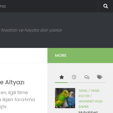
ema
fırsatları ve hayata dair yazılar
MORE
e Altyazı
GENEL
/
GENEL
n, ilgili filme
KÜLTÜR
/
 ilişkin tarafıma
MUHABBET KUŞU
mıştır.
BAKIMI
Muhabbet