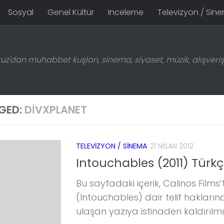
Sosyal
Genel Kültür
Inceleme
Televizyon / Sin
z'dan muhabbet kuşları, sinema, siyaset, müzik, alışveriş 
GED:
DIVXPLANET
TELEVIZYON / SINEMA
21 NISAN 2012
Intouchables (2011) Türkç
Bu sayfadaki içerik, Calinos Films‘te
(Intouchables) dair telif haklarına
ulaşan yazıya istinaden kaldırıl