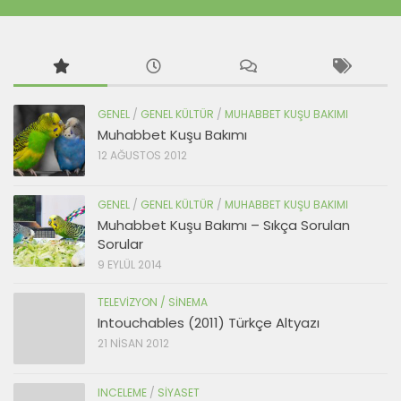
GENEL
/
GENEL KÜLTÜR
/
MUHABBET KUŞU BAKIMI
Muhabbet Kuşu Bakımı
12 AĞUSTOS 2012
GENEL
/
GENEL KÜLTÜR
/
MUHABBET KUŞU BAKIMI
Muhabbet Kuşu Bakımı – Sıkça Sorulan
Sorular
9 EYLÜL 2014
TELEVIZYON / SINEMA
Intouchables (2011) Türkçe Altyazı
21 NISAN 2012
INCELEME
/
SIYASET