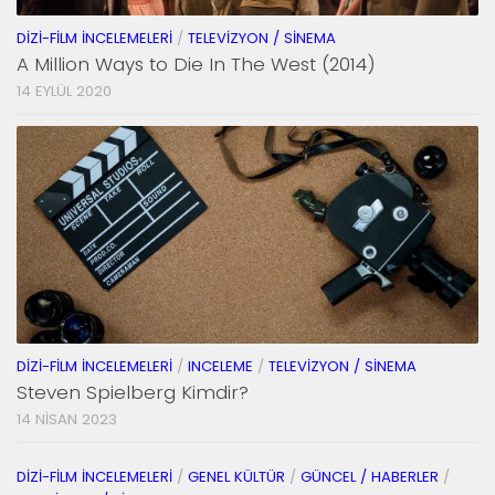
DIZI-FILM İNCELEMELERI
/
TELEVIZYON / SINEMA
A Million Ways to Die In The West (2014)
14 EYLÜL 2020
DIZI-FILM İNCELEMELERI
/
INCELEME
/
TELEVIZYON / SINEMA
Steven Spielberg Kimdir?
14 NISAN 2023
DIZI-FILM İNCELEMELERI
/
GENEL KÜLTÜR
/
GÜNCEL / HABERLER
/