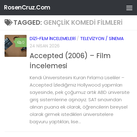
RosenCruz.Com
Skip to content
TAGGED:
GENÇLIK KOMEDI FILMLERI
DIZI-FILM İNCELEMELERI
/
TELEVIZYON / SINEMA
0
24 NISAN 2026
Accepted (2006) – Film
İncelemesi
Kendi Üniversitesini Kuran Fırlama Liseliler –
Accepted İzlediğimiz Hollywood yapımları
sayesinde, pek çoğumuz artık ABD üniversite
giriş sistemlerine aşinayız. SAT sınavından
alınan puana ek olarak, öğrencilerin bireysel
olarak girmek istedikleri üniversitelere
başvuru yaptıkları, lise...