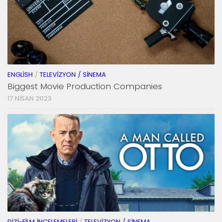
ENGLISH
/
TELEVIZYON / SINEMA
Biggest Movie Production Companies
17 NISAN 2023
DIZI-FILM İNCELEMELERI
/
TELEVIZYON / SINEMA