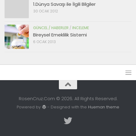
1.Dünya Savaşı ile İlgili Bilgiler
30 OCAK 2012
GÜNCEL / HABERLER
/
INCELEME
Bireysel Emeklilik Sistemi
6 OCAK 2013
RosenCruz.Com © 2026. All Rights Reserved.
Powered by
- Designed with the
Hueman theme