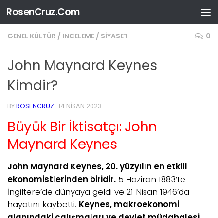
RosenCruz.Com
Skip to content
GENEL KÜLTÜR
/
INCELEME
/
SIYASET
0
John Maynard Keynes
Kimdir?
BY
ROSENCRUZ
·
14 NISAN 2023
Büyük Bir İktisatçı: John
Maynard Keynes
John Maynard Keynes, 20. yüzyılın en etkili
ekonomistlerinden biridir.
5 Haziran 1883’te
İngiltere’de dünyaya geldi ve 21 Nisan 1946’da
hayatını kaybetti.
Keynes, makroekonomi
alanındaki çalışmaları ve devlet müdahalesi