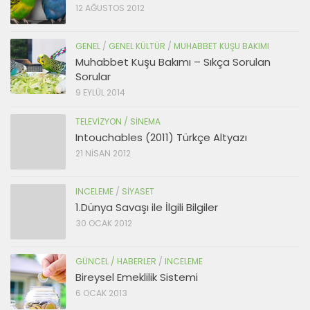
12 AĞUSTOS 2012
GENEL
/
GENEL KÜLTÜR
/
MUHABBET KUŞU BAKIMI
Muhabbet Kuşu Bakımı – Sıkça Sorulan
Sorular
9 EYLÜL 2014
TELEVIZYON / SINEMA
Intouchables (2011) Türkçe Altyazı
21 NISAN 2012
INCELEME
/
SIYASET
1.Dünya Savaşı ile İlgili Bilgiler
30 OCAK 2012
GÜNCEL / HABERLER
/
INCELEME
Bireysel Emeklilik Sistemi
6 OCAK 2013