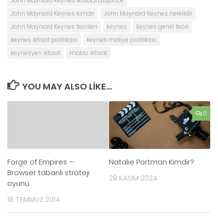
John Maynard Keynes iktisadi düşünce
John Maynard Keynes kimdir
John Maynard Keynes nerelidir
John Maynard Keynes teorileri
keynes
keynes genel teori
keynes iktisat politikası
keynes maliye politikası
keynesyen iktisat
makro iktisat
YOU MAY ALSO LIKE...
0
Forge of Empires –
Natalie Portman Kimdir?
Browser tabanlı strateji
28 KASIM 2024
oyunu
18 TEMMUZ 2014