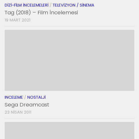
DIZI-FILM İNCELEMELERI
/
TELEVIZYON / SINEMA
Tag (2018) – Film İncelemesi
19 MART 2021
INCELEME
/
NOSTALJI
Sega Dreamcast
23 NISAN 2011