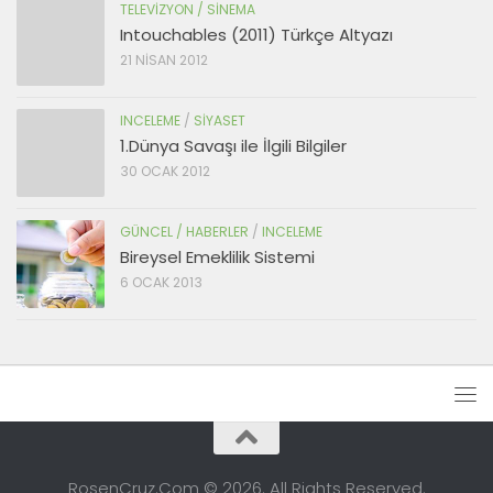
TELEVIZYON / SINEMA
Intouchables (2011) Türkçe Altyazı
21 NISAN 2012
INCELEME
/
SIYASET
1.Dünya Savaşı ile İlgili Bilgiler
30 OCAK 2012
GÜNCEL / HABERLER
/
INCELEME
Bireysel Emeklilik Sistemi
6 OCAK 2013
RosenCruz.Com © 2026. All Rights Reserved.