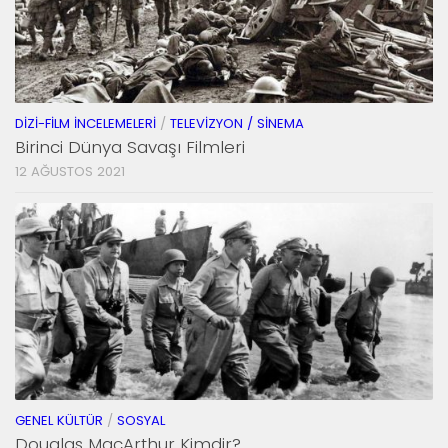
DIZI-FILM İNCELEMELERI
/
TELEVIZYON / SINEMA
Birinci Dünya Savaşı Filmleri
12 AĞUSTOS 2021
GENEL KÜLTÜR
/
SOSYAL
Douglas MacArthur Kimdir?