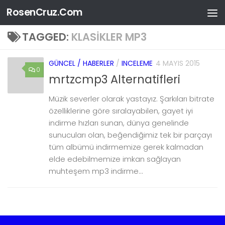
RosenCruz.Com
Skip to content
TAGGED:
KLASIKLER MP3
GÜNCEL / HABERLER
/
INCELEME
4 MAYIS 2015
0
mrtzcmp3 Alternatifleri
Müzik severler olarak yastayız. Şarkıları bitrate
özelliklerine göre sıralayabilen, gayet iyi
indirme hızları sunan, dünya genelinde
sunucuları olan, beğendiğimiz tek bir parçayı
tüm albümü indirmemize gerek kalmadan
elde edebilmemize imkan sağlayan
muhteşem mp3 indirme...