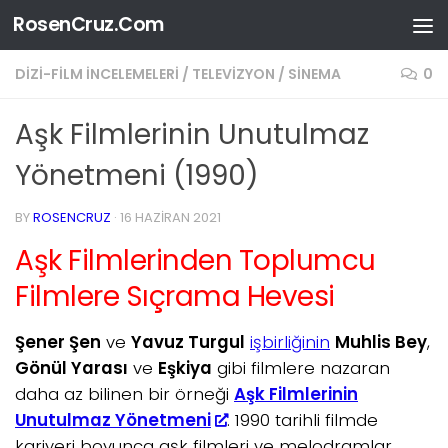
RosenCruz.Com
Skip to content
DIZI-FILM İNCELEMELERI
/
TELEVIZYON / SINEMA
0
Aşk Filmlerinin Unutulmaz
Yönetmeni (1990)
BY
ROSENCRUZ
·
16 HAZIRAN 2021
Aşk Filmlerinden Toplumcu
Filmlere Sıçrama Hevesi
Şener Şen
ve
Yavuz Turgul
işbirliğinin
Muhlis Bey
,
Gönül Yarası
ve
Eşkiya
gibi filmlere nazaran
daha az bilinen bir örneği
Aşk Filmlerinin
Unutulmaz Yönetmeni
. 1990 tarihli filmde
kariyeri boyunca aşk filmleri ve melodramlar