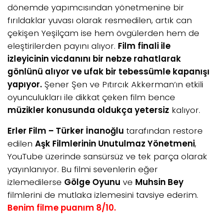
dönemde yapımcısından yönetmenine bir
fırıldaklar yuvası olarak resmedilen, artık can
çekişen Yeşilçam ise hem övgülerden hem de
eleştirilerden payını alıyor.
Film finali ile
izleyicinin vicdanını bir nebze rahatlarak
gönlünü alıyor ve ufak bir tebessümle kapanışı
yapıyor.
Şener Şen ve Pıtırcık Akkerman’ın etkili
oyunculukları ile dikkat çeken film bence
müzikler konusunda oldukça yetersiz
kalıyor.
Erler Film – Türker İnanoğlu
tarafından restore
edilen
Aşk Filmlerinin Unutulmaz Yönetmeni
,
YouTube üzerinde sansürsüz ve tek parça olarak
yayınlanıyor. Bu filmi sevenlerin eğer
izlemedilerse
Gölge Oyunu
ve
Muhsin Bey
filmlerini de mutlaka izlemesini tavsiye ederim.
Benim filme puanım 8/10.