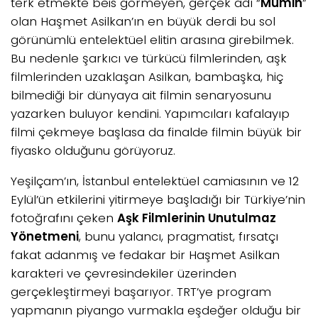
terk etmekte beis görmeyen, gerçek adı “
Mümin
”
olan Haşmet Asilkan’ın en büyük derdi bu sol
görünümlü entelektüel elitin arasına girebilmek.
Bu nedenle şarkıcı ve türkücü filmlerinden, aşk
filmlerinden uzaklaşan Asilkan, bambaşka, hiç
bilmediği bir dünyaya ait filmin senaryosunu
yazarken buluyor kendini. Yapımcıları kafalayıp
filmi çekmeye başlasa da finalde filmin büyük bir
fiyasko olduğunu görüyoruz.
Yeşilçam’ın, İstanbul entelektüel camiasının ve 12
Eylül’ün etkilerini yitirmeye başladığı bir Türkiye’nin
fotoğrafını çeken
Aşk Filmlerinin Unutulmaz
Yönetmeni
, bunu yalancı, pragmatist, fırsatçı
fakat adanmış ve fedakar bir Haşmet Asilkan
karakteri ve çevresindekiler üzerinden
gerçekleştirmeyi başarıyor. TRT’ye program
yapmanın piyango vurmakla eşdeğer olduğu bir