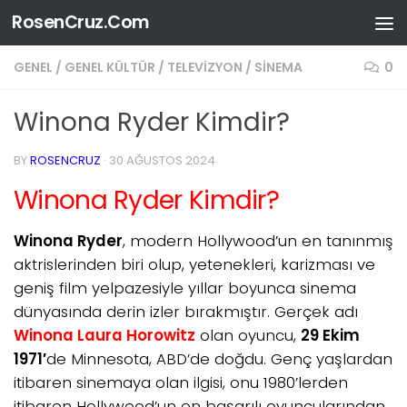
RosenCruz.Com
Skip to content
GENEL
/
GENEL KÜLTÜR
/
TELEVIZYON / SINEMA
0
Winona Ryder Kimdir?
BY
ROSENCRUZ
·
30 AĞUSTOS 2024
Winona Ryder Kimdir?
Winona Ryder
, modern Hollywood’un en tanınmış
aktrislerinden biri olup, yetenekleri, karizması ve
geniş film yelpazesiyle yıllar boyunca sinema
dünyasında derin izler bırakmıştır. Gerçek adı
Winona Laura Horowitz
olan oyuncu,
29 Ekim
1971′
de Minnesota, ABD’de doğdu. Genç yaşlardan
itibaren sinemaya olan ilgisi, onu 1980’lerden
itibaren Hollywood’un en başarılı oyuncularından