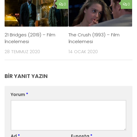
0
0
21 Bridges (2019) – Film
The Crush (1993) – Film
İncelemesi
İncelemesi
28 TEMMUZ 2020
14 OCAK 2020
BIR YANIT YAZIN
Yorum
*
Ad
*
E-posta
*