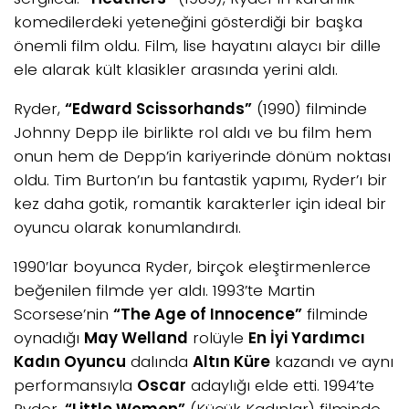
komedilerdeki yeteneğini gösterdiği bir başka
önemli film oldu. Film, lise hayatını alaycı bir dille
ele alarak kült klasikler arasında yerini aldı.
Ryder,
“Edward Scissorhands”
(1990) filminde
Johnny Depp ile birlikte rol aldı ve bu film hem
onun hem de Depp’in kariyerinde dönüm noktası
oldu. Tim Burton’ın bu fantastik yapımı, Ryder’ı bir
kez daha gotik, romantik karakterler için ideal bir
oyuncu olarak konumlandırdı.
1990’lar boyunca Ryder, birçok eleştirmenlerce
beğenilen filmde yer aldı. 1993’te Martin
Scorsese’nin
“The Age of Innocence”
filminde
oynadığı
May Welland
rolüyle
En İyi Yardımcı
Kadın Oyuncu
dalında
Altın Küre
kazandı ve aynı
performansıyla
Oscar
adaylığı elde etti. 1994’te
Ryder,
“Little Women”
(Küçük Kadınlar) filminde