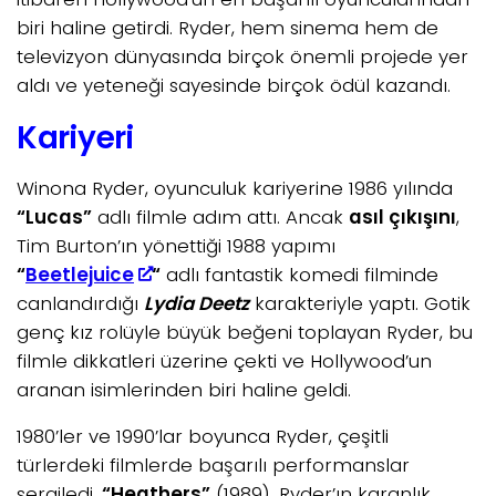
biri haline getirdi. Ryder, hem sinema hem de
televizyon dünyasında birçok önemli projede yer
aldı ve yeteneği sayesinde birçok ödül kazandı.
Kariyeri
Winona Ryder, oyunculuk kariyerine 1986 yılında
“Lucas”
adlı filmle adım attı. Ancak
asıl çıkışını
,
Tim Burton’ın yönettiği 1988 yapımı
“
Beetlejuice
“
adlı fantastik komedi filminde
canlandırdığı
Lydia Deetz
karakteriyle yaptı. Gotik
genç kız rolüyle büyük beğeni toplayan Ryder, bu
filmle dikkatleri üzerine çekti ve Hollywood’un
aranan isimlerinden biri haline geldi.
1980’ler ve 1990’lar boyunca Ryder, çeşitli
türlerdeki filmlerde başarılı performanslar
sergiledi.
“Heathers”
(1989), Ryder’ın karanlık