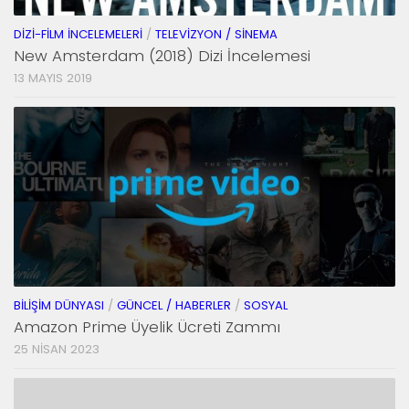
DIZI-FILM İNCELEMELERI
/
TELEVIZYON / SINEMA
New Amsterdam (2018) Dizi İncelemesi
13 MAYIS 2019
BILIŞIM DÜNYASI
/
GÜNCEL / HABERLER
/
SOSYAL
Amazon Prime Üyelik Ücreti Zammı
25 NISAN 2023