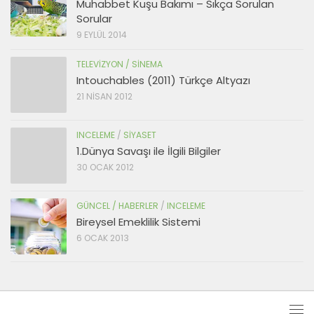
Muhabbet Kuşu Bakımı – Sıkça Sorulan
Sorular
9 EYLÜL 2014
TELEVIZYON / SINEMA
Intouchables (2011) Türkçe Altyazı
21 NISAN 2012
INCELEME
/
SIYASET
1.Dünya Savaşı ile İlgili Bilgiler
30 OCAK 2012
GÜNCEL / HABERLER
/
INCELEME
Bireysel Emeklilik Sistemi
6 OCAK 2013