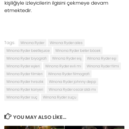
kişiliğiyle izleyicilerin ilgisini çekmeye devam
etmektedir.
Tags:
Winona Ryder
Winona Ryder ailes
Winona Ryder beetlejuice
Winona Ryder beter böcek
Winona Ryder biyografi
Winona Ryder eiş
Winona Ryder eşi
Winona Ryder eşleri
Winona Ryder evli mi
Winona Ryder filmi
Winona Ryder filmleri
Winona Ryder filmografi
Winona Ryder hırsızlık
Winona Ryder johnny depp
Winona Ryder kariyeri
Winona Ryder oscar aldı mı
Winona Ryder suç
Winona Ryder suçu
YOU MAY ALSO LIKE...