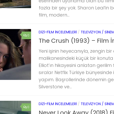
eserinden uyarlama olan bu film
fazla bir şey yok. Sharon Leal‘in
film, modern...
DIZI-FILM İNCELEMELERI
/
TELEVIZYON / SINE
0
The Crush (1993) – Film 
Yeni işinin heyecanıyla, zengin bir 
malikanesindeki küçük bir konuta
Elliot’ın hikayesini anlatan gerilim
sıralar Netflix Türkiye bünyesinde 
yapım. Başrollerinde dönemin genç
Silverstone ve...
DIZI-FILM İNCELEMELERI
/
TELEVIZYON / SINE
0
Never Look Away (2018) F