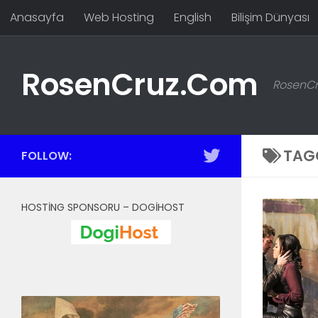
Anasayfa
Web Hosting
English
Bilişim Dünyası
Skip to content
RosenCruz.Com
RosenCru
TAG
FOLLOW:
HOSTING SPONSORU – DOGIHOST