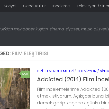
Sosyal
Genel Kültür
Inceleme
Televizyon / Sin
z'dan muhabbet kuşları, sinema, siyaset, müzik, alışveriş 
GED:
FILM ELEŞTIRISI
DIZI-FILM İNCELEMELERI
/
TELEVIZYON / SINE
0
Addicted (2014) Film İnce
Film incelemelerime Addicted (20
etmek istiyorum. Açıkçası buna b
demek garip kaçacak çünkü bir 