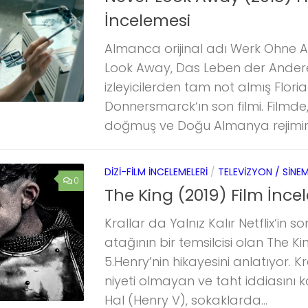
İncelemesi
Almanca orijinal adı Werk Ohne A
Look Away, Das Leben der Anderen
izleyicilerden tam not almış Flor
Donnersmarck‘ın son filmi. Filmde,
doğmuş ve Doğu Almanya rejimind
DIZI-FILM İNCELEMELERI
/
TELEVIZYON / SINE
0
The King (2019) Film İnce
Krallar da Yalnız Kalır Netflix‘in 
atağının bir temsilcisi olan The Kin
5.Henry’nin hikayesini anlatıyor. K
niyeti olmayan ve taht iddiasını 
Hal (Henry V), sokaklarda...