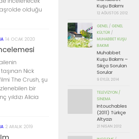
de incelenecek
Kuşu Bakımı
 başrolde olduğu
12 AĞUSTOS 2012
GENEL
/
GENEL
KÜLTÜR
/
MA
14 OCAK 2020
MUHABBET KUŞU
BAKIMI
İncelemesi
Muhabbet
Kuşu Bakımı –
ailenin
Sıkça Sorulan
 taşınan Nick
Sorular
 filmi The Crush, şu
9 EYLÜL 2014
izlenebilen bir
TELEVIZYON /
 yıldızı Alicia
SINEMA
Intouchables
(2011) Türkçe
Altyazı
21 NISAN 2012
MA
2 ARALIK 2019
ilm