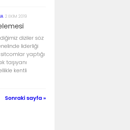
MA
2 EKIM 2019
elemesi
iğimiz diziler söz
elinde liderliği
i sitcomlar yaptığı
ak taşıyanı
likle kentli
Sonraki sayfa »