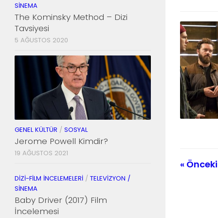
SINEMA
The Kominsky Method – Dizi
Tavsiyesi
5 AĞUSTOS 2020
GENEL KÜLTÜR
/
SOSYAL
Jerome Powell Kimdir?
19 AĞUSTOS 2021
« Önceki
DIZI-FILM İNCELEMELERI
/
TELEVIZYON /
SINEMA
Baby Driver (2017) Film
İncelemesi