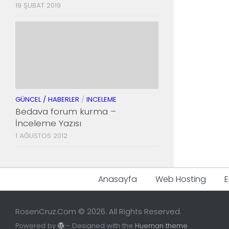
19 ŞUBAT 2019
GÜNCEL / HABERLER
/
INCELEME
Bedava forum kurma –
İnceleme Yazısı
1 AĞUSTOS 2012
Anasayfa
Web Hosting
E
RosenCruz.Com © 2026. All Rights Reserved.
Powered by
- Designed with the
Hueman theme