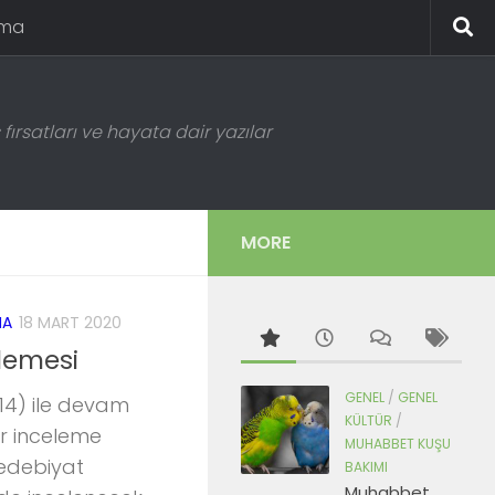
ema
fırsatları ve hayata dair yazılar
MORE
MA
18 MART 2020
lemesi
GENEL
/
GENEL
14) ile devam
KÜLTÜR
/
ir inceleme
MUHABBET KUŞU
edebiyat
BAKIMI
Muhabbet