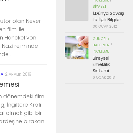
INCELEME
/
SIYASET
1.Dünya Savaşı
ile İlgili Bilgiler
utor olan Never
30 OCAK 2012
 filmi ile
ian Henckel von
GÜNCEL /
 Nazi rejiminde
HABERLER
/
INCELEME
e...
Bireysel
Emeklilik
Sistemi
MA
2 ARALIK 2019
6 OCAK 2013
lemesi
son dönemdeki film
g, İngiltere Kralı
ral olmak gibi bir
kardeşine bırakan