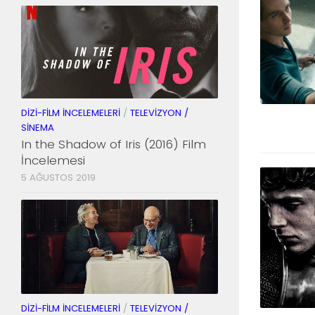
DIZI-FILM İNCELEMELERI
/
TELEVIZYON /
SINEMA
In the Shadow of Iris (2016) Film
İncelemesi
5 AĞUSTOS 2019
DIZI-FILM İNCELEMELERI
/
TELEVIZYON /