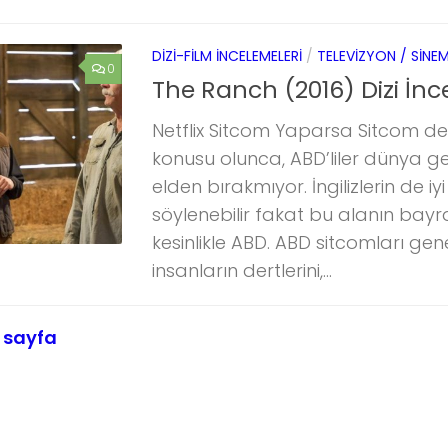
DIZI-FILM İNCELEMELERI
/
TELEVIZYON / SINE
0
The Ranch (2016) Dizi İnc
Netflix Sitcom Yaparsa Sitcom ded
konusu olunca, ABD’liler dünya gen
elden bırakmıyor. İngilizlerin de iy
söylenebilir fakat bu alanın bayr
kesinlikle ABD. ABD sitcomları genel
insanların dertlerini,...
 sayfa