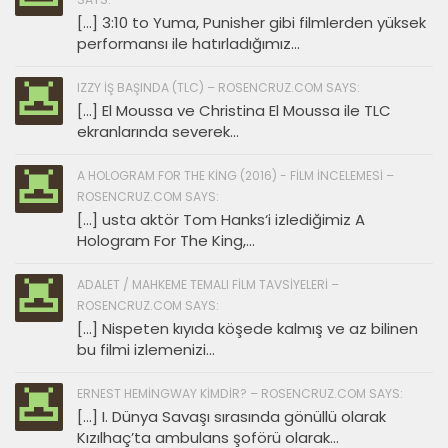
[…] 3:10 to Yuma, Punisher gibi filmlerden yüksek
performansı ile hatırladığımız...
IZZY İŞ BAŞINDA (TLC) – ROSENCRUZ.COM SAYS:
[…] El Moussa ve Christina El Moussa ile TLC
ekranlarında severek...
A HOLOGRAM FOR THE KING (2016) - FILM İNCELEMESI –
ROSENCRUZ.COM SAYS:
[…] usta aktör Tom Hanks‘i izlediğimiz A
Hologram For The King,...
ADALET / MAHKEME TEMALI FILM TAVSIYELERI –
ROSENCRUZ.COM SAYS:
[…] Nispeten kıyıda köşede kalmış ve az bilinen
bu filmi izlemenizi...
ERNEST HEMINGWAY KIMDIR? – ROSENCRUZ.COM SAYS:
[…] I. Dünya Savaşı sırasında gönüllü olarak
Kızılhaç’ta ambulans şoförü olarak...