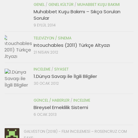
GENEL
/
GENEL KÜLTÜR
/
MUHABBET KUŞU BAKIMI
Muhabbet Kuşu Bakımı – Sıkça Sorulan
Sorular
9 EYLÜL 2014
TELEVIZYON / SINEMA
Intouchables (2011) Türkçe Altyazı
21 NISAN 2012
INCELEME
/
SIYASET
1.Dünya Savaşı ile İlgili Bilgiler
30 OCAK 2012
GÜNCEL / HABERLER
/
INCELEME
Bireysel Emeklilik Sistemi
6 OCAK 2013
GALVESTON (2018) - FILM İNCELEMESI – ROSENCRUZ.COM
SAYS: