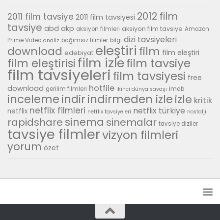
2012 film
2011 film tavsiye
2011 film tavsiyesi
tavsiye
abd
akp
aksiyon film tavsiye
aksiyon filmleri
Amazon
dizi tavsiyeleri
Prime Video
bağımsız filmler
bilgi
analiz
eleştiri
download
film
film eleştiri
edebiyat
film izle
film tavsiye
film eleştirisi
film tavsiyeleri
film tavsiyesi
free
hotfile
download
gerilim filmleri
imdb
ikinci dünya savaşı
inceleme
indirmeden izle
indir
izle
kritik
netflix filmleri
netflix türkiye
netflix
netflix tavsiyeleri
nostalji
sinema
rapidshare
sinemalar
tavsiye diziler
tavsiye filmler
vizyon filmleri
yorum
özet