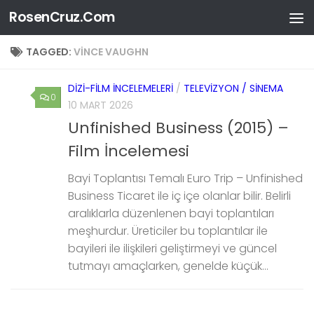
RosenCruz.Com
Skip to content
TAGGED:
VINCE VAUGHN
DIZI-FILM İNCELEMELERI
/
TELEVIZYON / SINEMA
0
10 MART 2026
Unfinished Business (2015) –
Film İncelemesi
Bayi Toplantısı Temalı Euro Trip – Unfinished
Business Ticaret ile iç içe olanlar bilir. Belirli
aralıklarla düzenlenen bayi toplantıları
meşhurdur. Üreticiler bu toplantılar ile
bayileri ile ilişkileri geliştirmeyi ve güncel
tutmayı amaçlarken, genelde küçük...